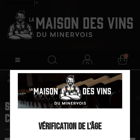
Select Language
▼
0
Accueil
Marques
SCAV Les 2 Terroirs - Cave Coopérative
de Tourouzelle
SCAV Les 2 Terroirs - Cave
Coopérative de Tourouzelle
Vérification de l'âge