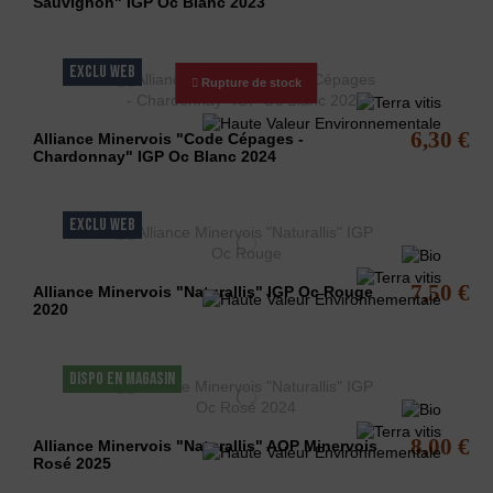
Sauvignon" IGP Oc Blanc 2023
EXCLU WEB
Rupture de stock
6,30 €
Alliance Minervois "Code Cépages -
Chardonnay" IGP Oc Blanc 2024
EXCLU WEB
7,50 €
Alliance Minervois "Naturallis" IGP Oc Rouge
2020
DISPO EN MAGASIN
8,00 €
Alliance Minervois "Naturallis" AOP Minervois
Rosé 2025