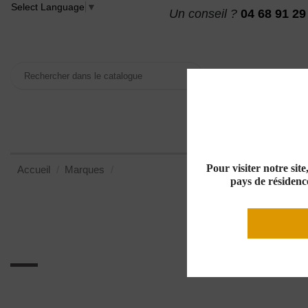
Select Language
▼
Un conseil ?
04 68 91 29
VINS
MAISON DES
Pour visiter notre sit
Accueil
Marques
Alliance Minervois
pays de résidence
Alliance Minervois