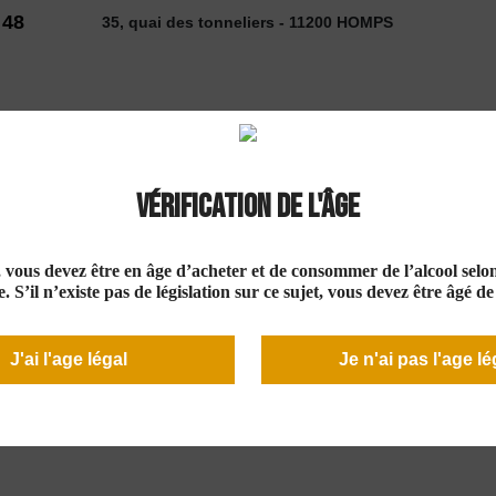
 48
35, quai des tonneliers - 11200 HOMPS
2026
Vérification de l'âge
 VINS
SELECTION
COUP DE ❤
DÉCOUVE
e, vous devez être en âge d’acheter et de consommer de l’alcool selon 
. S’il n’existe pas de législation sur ce sujet, vous devez être âgé d
J'ai l'age légal
Je n'ai pas l'age lé