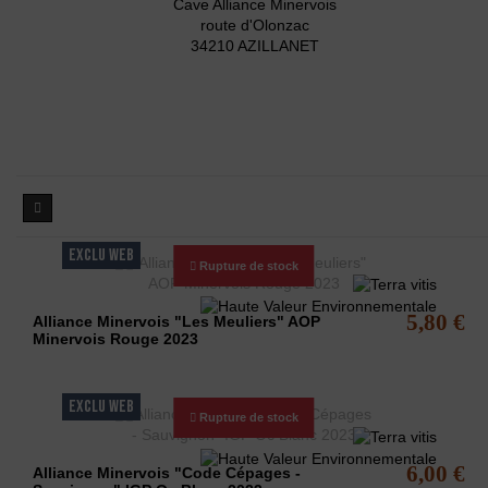
Cave Alliance Minervois
route d'Olonzac
34210 AZILLANET
Liste des produits du producteur Allianc
EXCLU WEB
Rupture de stock
5,80 €
Alliance Minervois "Les Meuliers" AOP
Minervois Rouge 2023
EXCLU WEB
Rupture de stock
6,00 €
Alliance Minervois "Code Cépages -