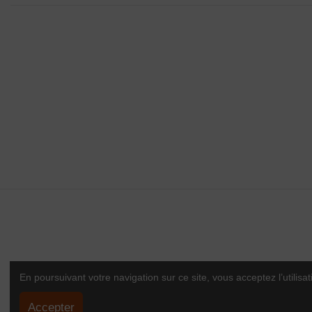
Affichage 1-24 de
L'ABUS D'A
La Maison des vins du Minervois
vous pro
www.
maisondesvinsd
En poursuivant votre navigation sur ce site, vous acceptez l’utilisat
Accepter