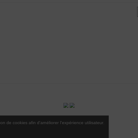
 25 article(s)
LCOOL EST DANGEREUX POUR LA SANTÉ - A CONSOMMER AVEC
pose une sélection de vins du minervois rouges, rosés et blancs
uminervois.com -
Contact
-
Mentions légales
-
CGV
-
Exercer mon
ion de cookies afin d'améliorer l'expérience utilisateur.