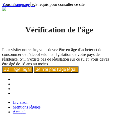
Vous n'avez pas l'âge requis pour consulter ce site
Select Language
▼
Vérification de l'âge
Pour visiter notre site, vous devez être en âge d’acheter et de
consommer de l’alcool selon la législation de votre pays de
résidence. S’il n’existe pas de législation sur ce sujet, vous devez
être âgé de 18 ans au moins.
J'ai l'age légal
Je n'ai pas l'age légal
Livraison
Mentions légales
Accueil