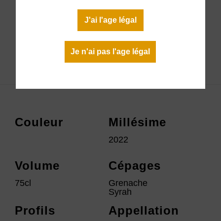
11,30 €
J'ai l'age légal
En stock
Je n'ai pas l'age légal
Télécharger la fiche technique
Couleur
Millésime
2022
Volume
Cépages
75cl
Grenache
Syrah
Profils
Appellation