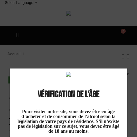
Select Language
▼
0
Accueil
Cellier Lauran Cabaret "Saint Marcellin" AOP
Minervois Rouge 2022
DISPO EN MAGASIN
Vérification de l'âge
Cellier Lauran
Cabaret "Saint
Pour visiter notre site, vous devez être en âge
d’acheter et de consommer de l’alcool selon la
Marcellin" AOP Minervois
législation de votre pays de résidence. S’il n’existe
pas de législation sur ce sujet, vous devez être âgé
Rouge 2022
de 18 ans au moins.