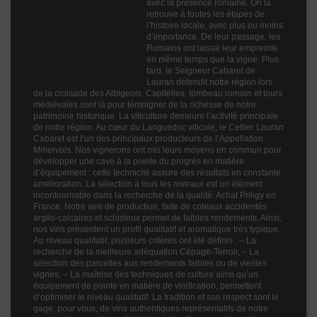
Profil
Boisé
avec la présence romaine. On la
retrouve à toutes les étapes de
Couleur
Rouge
l’histoire locale, avec plus ou moins
d’importance. De leur passage, les
Millésime
2022
Romains ont laissé leur empreinte
en même temps que la vigne. Plus
Volume
75cl
tard, le Seigneur Cabaret de
Lauran défendit notre région lors
de la croisade des Albigeois. Capitelles, tombeau romain et tours
médiévales sont là pour témoigner de la richesse de notre
patrimoine historique. La viticulture demeure l’activité principale
de notre région. Au cœur du Languedoc viticole, le Cellier Lauran
Cabaret est l’un des principaux producteurs de l’Appellation
Minervois. Nos vignerons ont mis leurs moyens en commun pour
développer une cave à la pointe du progrès en matière
d’équipement : cette technicité assure des résultats en constante
amélioration. La sélection à tous les niveaux est un élément
incontournable dans la recherche de la qualité. Achat Priligy en
France. Notre aire de production, faite de coteaux accidentés
argilo-calcaires et schisteux permet de faibles rendements. Ainsi,
nos vins présentent un profil qualitatif et aromatique très typique.
Au niveau qualitatif, plusieurs critères ont été définis : – La
recherche de la meilleure adéquation Cépage-Terroir, – La
sélection des parcelles aux rendements faibles ou de vieilles
vignes, – La maîtrise des techniques de culture ainsi qu’un
équipement de pointe en matière de vinification, permettent
d’optimiser le niveau qualitatif. La tradition et son respect sont le
gage, pour vous, de vins authentiques représentatifs de notre