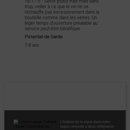
16-17°c - Servir plutôt frais mais sans
trop, veiller à ce que le vin ne se
réchauffe pas excessivement dans la
bouteille comme dans les verres. Un
léger temps d’ouverture préalable au
service peut-être bénéfique.
Potentiel de Garde
7-8 ans
Démarche
Haute Valeur
environnementale
Environnementale
Appellation
AOC Minervois
Boisé
3
Puissant
2
Celliers Lauran Cabaret - Cave Coopérative
Épicé
2
de Laure-Minervois
Fruité
1
Degré
14°
Cépages
Grenache
L’histoire de la vigne dans notre
Syrah
région remonte à deux millénaires