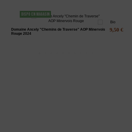
DISPO EN MAGASIN
9,50 €
Domaine Ancely "Chemins de Traverse" AOP Minervois
Rouge 2024
L'ABUS D'ALCOOL EST DANGEREUX POUR LA SANTÉ - A
CONSOMMER AVEC MODÉRATION
La Maison des vins du Minervois
vous propose une sélection de vins du
minervois rouges, rosés et blancs, principalement des vins AOC
Minervois.
www.
maisondesvinsduminervois.com -
Contact
-
Mentions légales
-
CGV
-
Exercer mon droit de rétractation