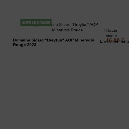
Les clients qui ont acheté ce produit ont éga
DISPO EN MAGASIN
16,00 €
Domaine Sicard "Dreyfus" AOP Minervois
Rouge 2023
L'ABUS D'A
La Maison des vins du Minervois
vous pro