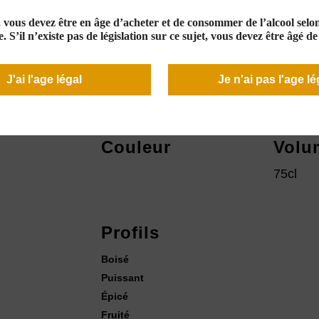
e, vous devez être en âge d’acheter et de consommer de l’alcool selon 
17,60 €
. S’il n’existe pas de législation sur ce sujet, vous devez être âgé d
En stock
J'ai l'age légal
Je n'ai pas l'age lé
Couleur
Volu
75cl
Profils
Boisé
Puissant
Épicé
Fruité