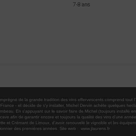
7-8 ans
0
1
1
2
12°
Chardonnay
Chenin
Mauzac
régné de la grande tradition des vins effervescents comprend tout l'in
e France - et décide de s'y installer, Michel Dervin achète quelques he
Fruité
mbeau. En s'appuyant sur le savoir faire de Michel (toujours installé 
cave afin de garantir encore et toujours la qualité des vins d'une année
Blanc
te et Crémant de Limoux, d’avoir renouvelé le vignoble et les équipem
75cl
 pionnier des premières années. Site web : www.jlaurens.fr