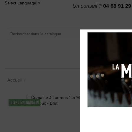
Select Language
▼
Un conseil ?
04 68 91 29
VINS
MAISON DES
Accueil
Domaine J.Laurens "La Matte Brut nature" AOC Créma
DISPO EN MAGASIN