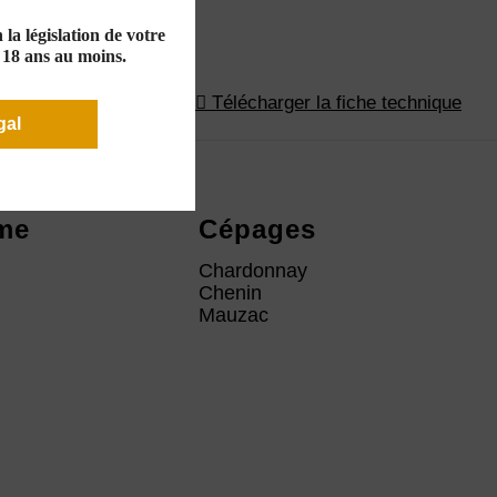
la législation de votre
e 18 ans au moins.
Télécharger la fiche technique
gal
me
Cépages
Chardonnay
Chenin
Mauzac