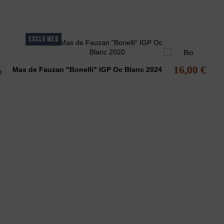
EXCLU WEB
16,00 €
Mas de Fauzan "Bonelli" IGP Oc Blanc 2024
 MODÉRATION
, principalement des vins AOC Minervois.