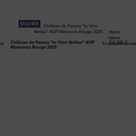
lement acheté...
EXCLU WEB
24,00 €
Château de Paraza "In Vino Veritas" AOP
Minervois Rouge 2020
LCOOL EST DANGEREUX POUR LA SANTÉ - A CONSOMMER AVEC
pose une sélection de vins du minervois rouges, rosés et blancs