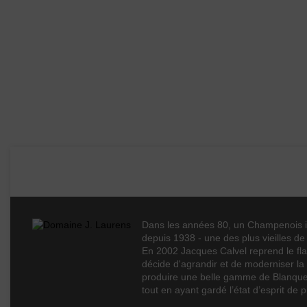
Boisé
Puissant
Épicé
Fruité
Domaine J. Laurens
Degré
Cépages
Dans les années 80, un Champenois imp
depuis 1938 - une des plus vieilles d
Profil
En 2002 Jacques Calvel reprend le fla
décide d'agrandir et de moderniser la 
Couleur
produire une belle gamme de Blanquet
Volume
tout en ayant gardé l’état d’esprit de