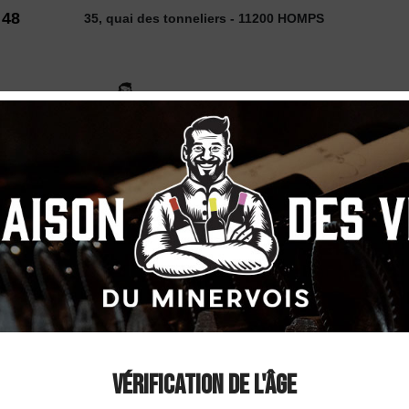
 48
35, quai des tonneliers - 11200 HOMPS
2026
 VINS
SELECTION
COUP DE ❤
DÉCOUVE
nt de Limoux - Brut
Domaine J.Lauren
Brut nature" AOC
Vérification de l'âge
Brut