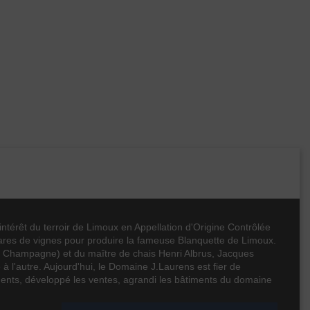
térêt du terroir de Limoux en Appellation d'Origine Contrôlée
ctares de vignes pour produire la fameuse Blanquette de Limoux.
en Champagne) et du maître de chais Henri Albrus, Jacques
 à l'autre. Aujourd'hui, le Domaine J.Laurens est fier de
ents, développé les ventes, agrandi les bâtiments du domaine