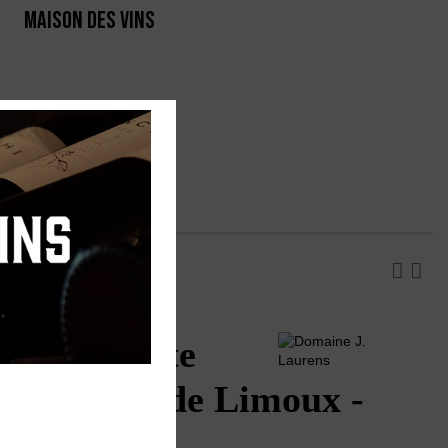
MAISON DES VINS
RTE
PRODUCTEURS
s "La Matte
 Crémant de Limoux -