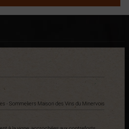
es - Sommeliers Maison des Vins du Minervois
 à la vigne. accrochées aux contreforts