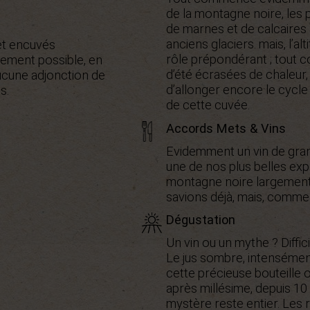
de la montagne noire, les p
de marnes et de calcaires 
anciens glaciers. mais, l’al
et encuvés
rôle prépondérant ; tout c
plement possible, en
d’été écrasées de chaleur,
aucune adjonction de
d’allonger encore le cycle
s.
de cette cuvée.
Accords Mets & Vins
Evidemment un vin de gra
une de nos plus belles ex
montagne noire largement «
savions déjà, mais, comme n
Dégustation
Un vin ou un mythe ? Diffici
Le jus sombre, intensément
cette précieuse bouteille 
après millésime, depuis 10 
mystère reste entier. Les 