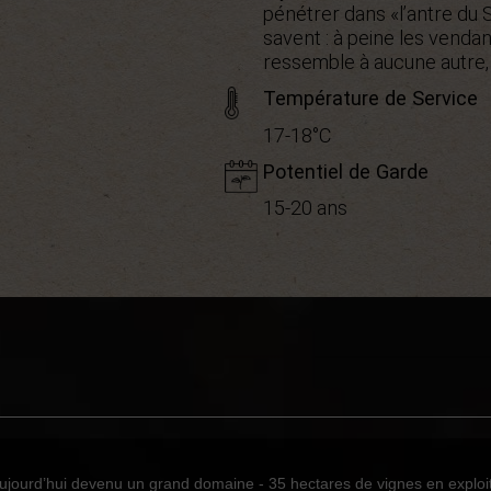
pénétrer dans «l’antre du 
savent : à peine les venda
ressemble à aucune autre, 
Température de Service
17-18°C
Potentiel de Garde
15-20 ans
Bio
AOC La Livinière
0
3
2
1
Syrah
ourd’hui devenu un grand domaine - 35 hectares de vignes en exploitat