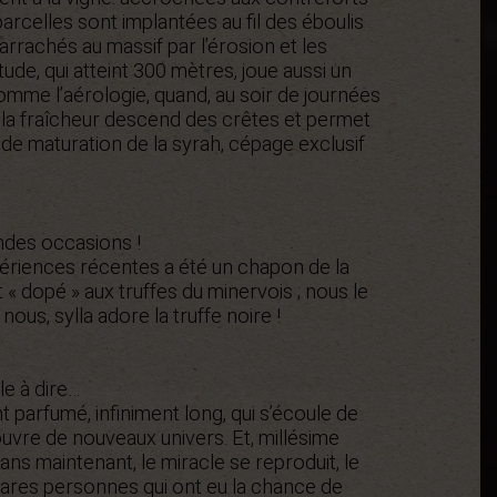
arcelles sont implantées au fil des éboulis
arrachés au massif par l’érosion et les
titude, qui atteint 300 mètres, joue aussi un
omme l’aérologie, quand, au soir de journées
 la fraîcheur descend des crêtes et permet
 de maturation de la syrah, cépage exclusif
ndes occasions !
périences récentes a été un chapon de la
 dopé » aux truffes du minervois ; nous le
ous, sylla adore la truffe noire !
le à dire…
 parfumé, infiniment long, qui s’écoule de
ouvre de nouveaux univers. Et, millésime
ans maintenant, le miracle se reproduit, le
rares personnes qui ont eu la chance de