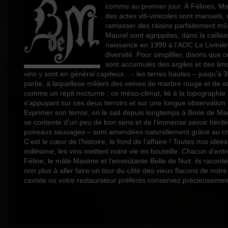
comme au premier jour. À Félines, Mond
Profil
des actes viti-vinicoles sont manuels
Couleur
ramasser des raisins parfaitement mûr
Maurel sont agrippées, dans la caillass
Millésime
naissance en 1999 à l’AOC La Livinière
diversité. Pour simplifier, disons qu
Volume
sont accumulés des argiles et des limo
vins y sont en général capiteux... - les terres hautes – jusqu’à 
Rayons
partie, à laquellese mêlent des veines de marbre rouge et de sc
comme un répit nocturne ; ce méso-climat, lié à la topographie 
s’appuyant sur ces deux terroirs et sur une longue observation 
Exprimer son terroir, on le sait depuis longtemps à Borie de Mau
se contente d’un peu de bon sens et de l’immense savoir hérité
poireaux sauvages – sont amendées naturellement grâce au cro
C’est le cœur de l’histoire, le fond de l’affaire ! Toutes nos idé
millésime, les vins mettent notre vie en bouteille. Chacun d’e
Féline, le mâle Maxime et l’envoûtante Belle de Nuit, ils racon
non plus à aller faire un tour du côté des vieux flacons de notr
caviste ou votre restaurateur préférés conservez précieusemen