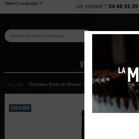
Select Language
▼
Un conseil ?
04 68 91 29
VINS
MAISON DES
Accueil
Domaine Borie de Maurel "Sylla" AOP Livinière Rouge
EXCLU WEB