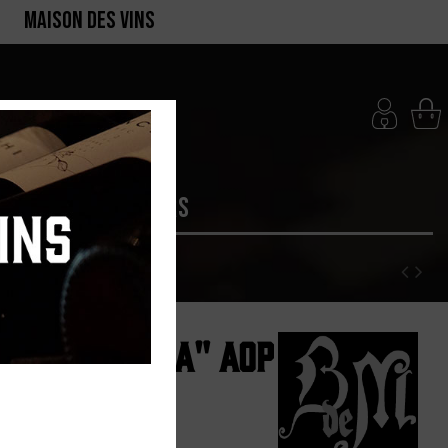
MAISON DES VINS
RTE
PRODUCTEURS
aurel "Sylla" AOP
1