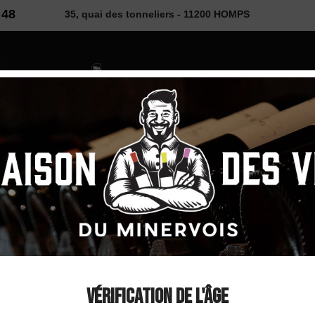
 48
35, quai des tonneliers - 11200 HOMPS
2026
 VINS
SELECTION
COUP DE ❤
DÉCOUVE
 2021
Domaine Borie de M
Livinière Rouge 202
Vérification de l'âge