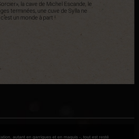
Sorcier», la cave de Michel Escande, le
nges terminées, une cuve de Sylla ne
c'est un monde à part !
ion, autant en garrigues et en maquis -, tout est resté