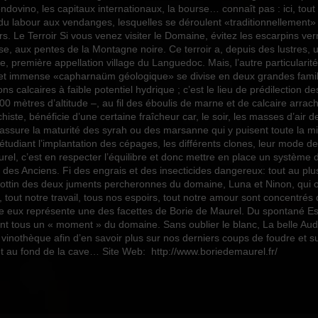
ovino, les capitaux internationaux, la bourse… connaît pas : ici, tout 
Puissant
, du labour aux vendanges, lesquelles se déroulent «traditionnellement»
Rouge
s. Le Terroir Si vous venez visiter le Domaine, évitez les escarpins v
e, aux pentes de la Montagne noire. Ce terroir a, depuis des lustres, un 
2021
, première appellation village du Languedoc. Mais, l’autre particularité
e cet immense «capharnaüm géologique» se divise en deux grandes famill
75cl
ns calcaires à faible potentiel hydrique ; c’est le lieu de prédilection 
300 mètres d’altitude –, au fil des éboulis de marne et de calcaire arrac
Vin Autres Années
histe, bénéficie d’une certaine fraîcheur car, le soir, les masses d’ai
Vin Autres Années
assure la maturité des syrah ou des marsanne qui y puisent toute la min
Vin Autres Années
étudiant l’implantation des cépages, les différents clones, leur mode d
rel, c’est en respecter l’équilibre et donc mettre en place un système d
 des Anciens. Fi des engrais et des insecticides dangereux: tout au pl
ttin des deux juments percheronnes du domaine, Luna et Ninon, qui o
es, tout notre travail, tous nos espoirs, tout notre amour sont concentrés
ntre eux représente une des facettes de Borie de Maurel. Du spontané Es
tent tous un « moment » du domaine. Sans oublier le blanc, La belle Aud
e vinothèque afin d’en savoir plus sur nos derniers coups de foudre et 
t au fond de la cave… Site Web: http://www.boriedemaurel.fr/