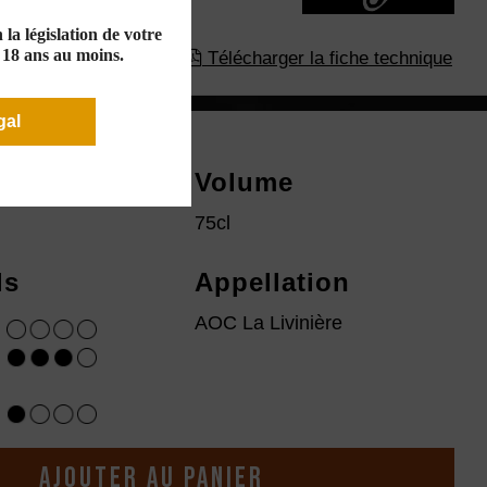
la législation de votre
e 18 ans au moins.
Télécharger la fiche technique
gal
ésime
Volume
75cl
ls
Appellation
AOC La Livinière
Ajouter au panier