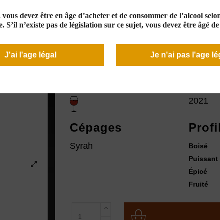
39,00 €
En stock
e, vous devez être en âge d’acheter et de consommer de l’alcool selon 
. S’il n’existe pas de législation sur ce sujet, vous devez être âgé d
J'ai l'age légal
Je n'ai pas l'age lé
Couleur
Mill
2021
Cépages
Profi
Syrah
Boisé
Puissant
Épicé
Fruité