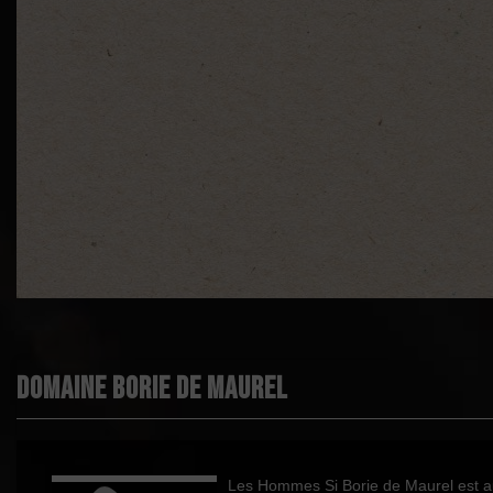
Démarche environnementale
Appellation
Boisé
Puissant
Domaine Borie de Maurel
Épicé
Fruité
Cépages
Les Hommes Si Borie de Maurel est auj