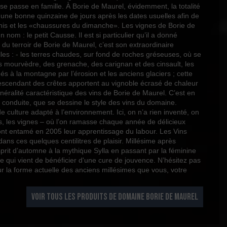
se passe en famille. À Borie de Maurel, évidemment, la totalité
 une bonne quinzaine de jours après les dates usuelles afin de
ernis et les «chaussures du dimanche». Les vignes de Borie de
nom : le petit Causse. Il est si particulier qu’il a donné
 du terroir de Borie de Maurel, c’est son extraordinaire
es : - les terres chaudes, sur fond de roches gréseuses, où se
des mourvèdre, des grenache, des carignan et des cinsault, les
hés à la montagne par l’érosion et les anciens glaciers ; cette
r descendant des crêtes apportent au vignoble écrasé de chaleur
éralité caractéristique des vins de Borie de Maurel. C’est en
e conduite, que se dessine le style des vins du domaine.
e culture adapté à l’environnement. Ici, on n’a rien inventé, on
us, les vignes – où l’on ramasse chaque année de délicieux
nt entamé en 2005 leur apprentissage du labour. Les Vins
 dans ces quelques centilitres de plaisir. Millésime après
prit d’automne à la mythique Sylla en passant par la féminine
e qui vient de bénéficier d'une cure de jouvence. N’hésitez pas
sur la forme actuelle des anciens millésimes que vous, votre
VOIR TOUS LES PRODUITS DE DOMAINE BORIE DE MAUREL