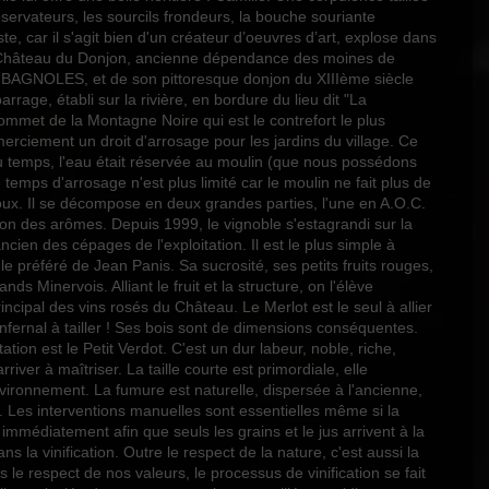
ervateurs, les sourcils frondeurs, la bouche souriante
e, car il s'agit bien d'un créateur d’oeuvres d’art, explose dans
Le Château du Donjon, ancienne dépendance des moines de
de BAGNOLES, et de son pittoresque donjon du XIIIème siècle
arrage, établi sur la rivière, en bordure du lieu dit "La
ommet de la Montagne Noire qui est le contrefort le plus
merciement un droit d'arrosage pour les jardins du village. Ce
e du temps, l'eau était réservée au moulin (que nous possédons
 temps d'arrosage n'est plus limité car le moulin ne fait plus de
oux. Il se décompose en deux grandes parties, l'une en A.O.C.
ion des arômes. Depuis 1999, le vignoble s'estagrandi sur la
n des cépages de l'exploitation. Il est le plus simple à
 le préféré de Jean Panis. Sa sucrosité, ses petits fruits rouges,
 Minervois. Alliant le fruit et la structure, on l'élève
ncipal des vins rosés du Château. Le Merlot est le seul à allier
nfernal à tailler ! Ses bois sont de dimensions conséquentes.
tion est le Petit Verdot. C'est un dur labeur, noble, riche,
river à maîtriser. La taille courte est primordiale, elle
environnement. La fumure est naturelle, dispersée à l'ancienne,
r. Les interventions manuelles sont essentielles même si la
immédiatement afin que seuls les grains et le jus arrivent à la
la vinification. Outre le respect de la nature, c'est aussi la
 le respect de nos valeurs, le processus de vinification se fait