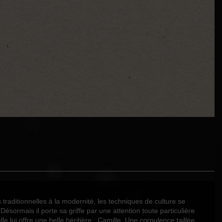
s traditionnelles à la modernité, les techniques de culture se
sormais il porte sa griffe par une attention toute particulière
le lui offre une belle héritière : Camille. Une corpulence taillée