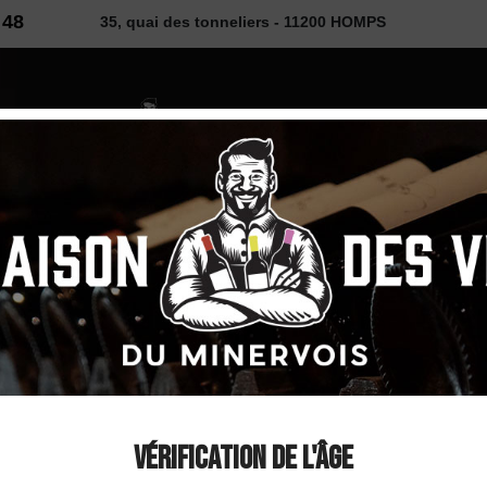
 48
35, quai des tonneliers - 11200 HOMPS
2026
 VINS
SELECTION
COUP DE ❤
DÉCOUVE
x de Peyriac Rouge 2019
Château du Donjon 
Donjon" IGP Coteau
Vérification de l'âge
Rouge 2019