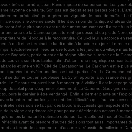
2019
heveux tirés en arrière, Jean Panis impose de sa personne. Les yeux obs
 rayonne de vitalité. Son pas est décisif et ses gestes précis. L'artist
75cl
entièrement prédestiné, pour gérer son vignoble de main de maître. 
iliale depuis le XVème siècle. Il tient son nom de l'antique château 
Vins Internet
re de propriété le plus ancien est un document amusant car il a trait à un b
Vins Internet
par une crue de la Clamoux (petit torrent qui descend du pic de Nore, s
ropriétaire de l'époque à le reconstruire. Celui-ci leur a accordé en re
edi à midi et se terminait le lundi matin à la pointe du jour ! Le rest
ps !). Actuellement, l'eau arrose toujours les jardins du village mais le
e de Bagnoles, partie ouest de la région Minervois, terroir de la Clam
de ces vins sont très faibles, afin d'obtenir une magnifique concentrat
rdès et une en IGP Cité de Carcassonne. Le Carignan est le plus ancie
tion, il parvient à révéler une finesse toute particulière. Le Grenache est
r, il se donne tout en souplesse. La Syrah apporte la puissance des grands
. Le Cinsault est aussi bon à manger qu’à vinifier. Il est le cépage pri
aucoup de soleil pour s'exprimer pleinement. Le Cabernet-Sauvignon est i
ujours le dernier à être vendangé. Enfin le dernier planté sur l’exploita
ec la nature où parfois jaillissent des difficultés qu'il faut sans cesse ar
'entretien des sols se fait par des labours successifs qui respectent l'
ion de la vigne est primordiale pour pouvoir décider des actions à mene
une fois la maturité optimale obtenue. La récolte est triée et éraflée 
léchis avant de prendre d'autres décisions tout aussi importantes dans 
met au terroir de s'exprimer et d’assurer la réussite du millésime. Dans