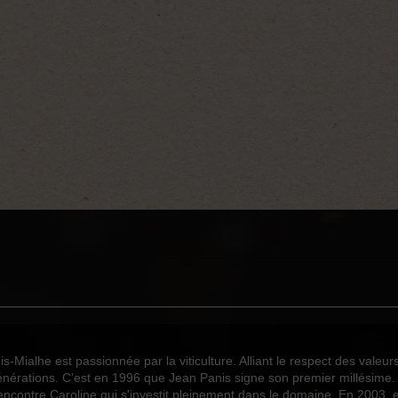
Haute Valeur Environnementale
IGP Coteaux de Peyriac
0
1
1
3
Merlot
s-Mialhe est passionnée par la viticulture. Alliant le respect des valeur
nérations. C’est en 1996 que Jean Panis signe son premier millésime. Dé
Rouge
 rencontre Caroline qui s'investit pleinement dans le domaine. En 2003, el