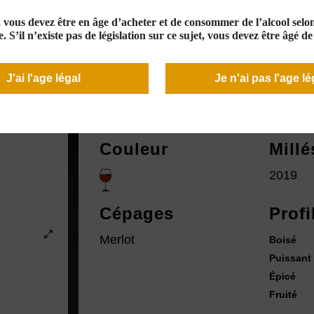
e, vous devez être en âge d’acheter et de consommer de l’alcool selon 
11,50 €
. S’il n’existe pas de législation sur ce sujet, vous devez être âgé d
En stock
J'ai l'age légal
Je n'ai pas l'age lé
Couleur
Mill
2019
Cépages
Profi
Merlot
Boisé
Puissant
Épicé
Fruité