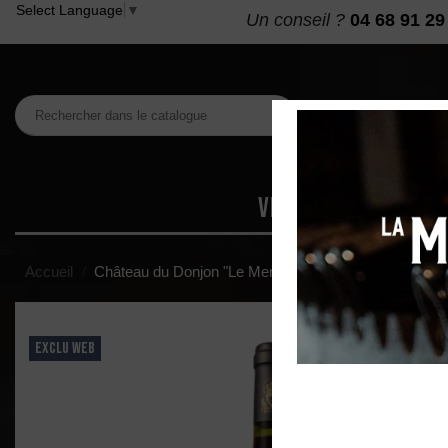
Select Language
▼
Un conseil ?
04 68 91 29
VINS
MAISON DES
Accueil
Château du Donjon "Le Merlot du Donjon" IGP Coteau
EXCLU WEB