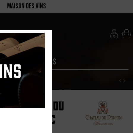
MAISON DES VINS
RTE
PRODUCTEURS
"Le Merlot du
x de Peyriac