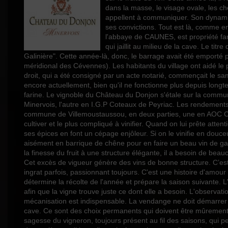
Millésime
dans la masse, le visage ovale, les c
appellent à communiquer. Son dynamisme
Volume
ses convictions. Tout est là, comme 
l'abbaye de CAUNES, est propriété fam
Rayons
qui jaillit au milieu de la cave. Le tit
Galinière". Cette année-là, donc, le barrage avait été emporté 
méridional des Cévennes). Les habitants du village ont aidé le p
droit, qui a été consigné par un acte notarié, commençait le sam
encore actuellement, bien qu'il ne fonctionne plus depuis longtem
farine. Le vignoble du Château du Donjon s'étale sur la commun
Minervois, l'autre en I.G.P Coteaux de Peyriac. Les rendements 
commune de Villemoustaussou, en deux parties, une en AOC Caba
cultiver et le plus compliqué à vinifier. Quand on lui prête atten
ses épices en font un cépage enjôleur. Si on le vinifie en douceu
aisément en barrique de chêne pour en faire un beau vin de garde
la finesse du fruit à une structure élégante, il a besoin de be
Cet excès de vigueur génère des vins de bonne structure. C’est to
ingrat parfois, passionnant toujours. C'est une histoire d'amour av
détermine la récolte de l'année et prépare la saison suivante. L
afin que la vigne trouve juste ce dont elle a besoin. L'observat
mécanisation est indispensable. La vendange ne doit démarrer qu'
cave. Ce sont des choix permanents qui doivent être mûrement réf
sagesse du vigneron, toujours présent au fil des saisons, qui per