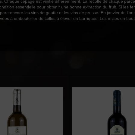
es. Chaque cépage est vinifié différemment. La récolte de chaque parcel
ndition essentielle pour obtenir une bonne extraction du fruit. Si les f
e encore les vins de goutte et les vins de presse. En janvier de l'anné
es à embouteiller de celles à élever en barriques. Les mises en bouteil