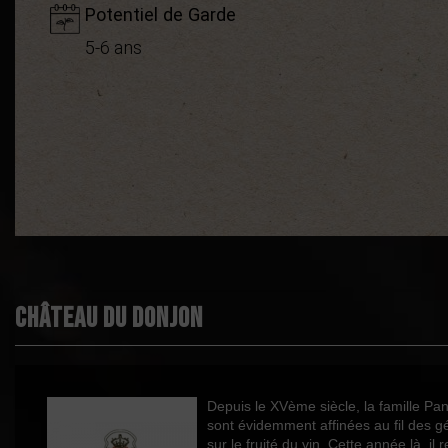
Potentiel de Garde
5-6 ans
Démarche environnementale
Appellation
Boisé
Puissant
Château du Donjon
Épicé
Fruité
Cépages
Depuis le XVème siècle, la famille Pani
sont évidemment affinées au fil des gé
Couleur
sur le fruité du vin. Cette année là, il