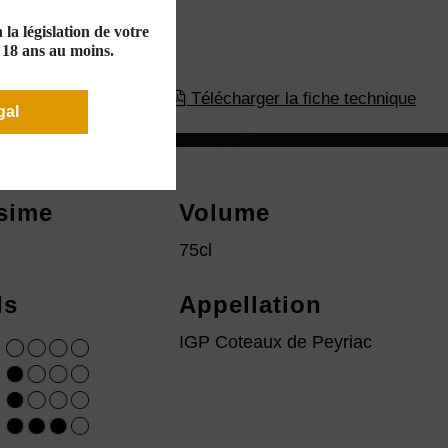
la législation de votre
e 18 ans au moins.
Télécharger la fiche technique
gal
ésime
Volume
75cl
ls
Appellation
IGP Coteaux de Peyriac