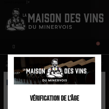
Select Language
▼
0
Accueil
Tour Saint Martin "Les Vignes près de l'olivier"
IGP Oc Blanc 2021
EXCLU WEB
Vérification de l'âge