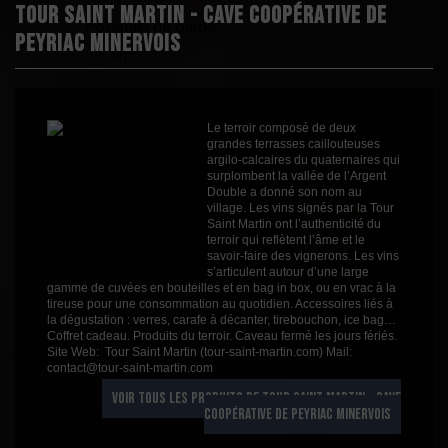
Tour Saint Martin - Cave Coopérative de
Fruité
1
Potentiel de Garde
Peyriac Minervois
Cépages
Chardonnay
5-6 ans
Profil
Boisé
Couleur
Blanc
Millésime
2021
Le terroir composé de deux
grandes terrasses caillouteuses
Volume
75cl
argilo-calcaires du quaternaires qui
surplombent la vallée de l’Argent
Rayons
Vin Autres Années
Double a donné son nom au
Vin Autres Années
village. Les vins signés par la Tour
Saint Martin ont l’authenticité du
terroir qui reflètent l’âme et le
savoir-faire des vignerons. Les vins
s’articulent autour d’une large
gamme de cuvées en bouteilles et en bag in box, ou en vrac à la
tireuse pour une consommation au quotidien. Accessoires liés à
la dégustation : verres, carafe à décanter, tirebouchon, ice bag…
Coffret cadeau. Produits du terroir. Caveau fermé les jours fériés.
Site Web: Tour Saint Martin (tour-saint-martin.com) Mail:
contact@tour-saint-martin.com
VOIR TOUS LES PRODUITS DE TOUR SAINT MARTIN - CAVE
COOPÉRATIVE DE PEYRIAC MINERVOIS