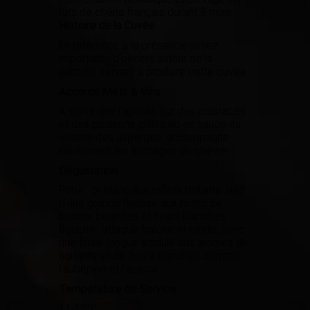
fûts de chêne français durant 9 mois.
Histoire de la Cuvée
En référence à la présence assez
importante d'oliviers autour de la
parcelle servant à produire cette cuvée
Accords Mets & Vins
A servir dés l'apéritif, sur des crustacés
et des poissons grillés ou en sauce ou
encore des asperges. accompagne
idéalement les fromages de chèvre
Dégustation
Robe : or blanc aux reﬂets brillants. Nez :
d'une grande ﬁnesse aux notes de
broche beurrées et ﬂeurs blanches.
Bouche : attaque fraîche et ronde, avec
Appellation
IGP Coteaux de Peyriac
une ﬁnale longue acidulé aux arômes de
noisette et de ﬂeurs blanches comme
Boisé
2
l'aubépine et l'acacia
Puissant
2
Température de Service
Épicé
2
11-12°C