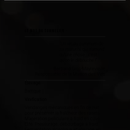
Le mot du sommelier :
"Un vin au summum de
sa maturité qui n'attend
qu'une chose : c'est
qu'on le débouche !"
Bertrand Cros-Mayrevieille
Responsable de la Maison des Vins
Élevage
Barrique
Vinification
Vendanges mécaniques en ﬁn de nuit
pour préserver la fraîcheur des raisins.
Macération pelliculaire à froid en cuve
Elite. Pressurage, débourbage à froid.
Fermentation alcoolique et élevage en