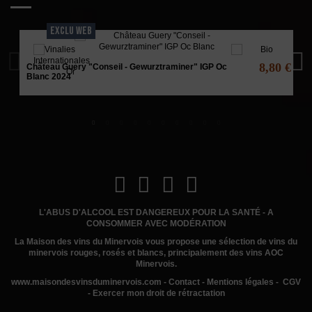
EXCLU WEB
8,80 €
Château Guery "Conseil - Gewurztraminer" IGP Oc
Blanc 2024
L'ABUS D'ALCOOL EST DANGEREUX POUR LA SANTÉ - A
CONSOMMER AVEC MODÉRATION
La Maison des vins du Minervois
vous propose une sélection de vins du
minervois rouges, rosés et blancs, principalement des vins AOC
Minervois.
www.
maisondesvinsduminervois.com -
Contact
-
Mentions légales
-
CGV
-
Exercer mon droit de rétractation