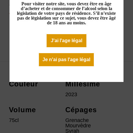
Rouge 2023
Pour visiter notre site, vous devez être en âge
d’acheter et de consommer de l’alcool selon la
10,00 €
législation de votre pays de résidence. S’il n’existe
pas de législation sur ce sujet, vous devez être âgé
Rupture de stock
de 18 ans au moins.
J'ai l'age légal
Télécharger la fiche technique
Je n'ai pas l'age légal
Couleur
Millésime
2023
Volume
Cépages
75cl
Grenache
Mourvèdre
Syrah