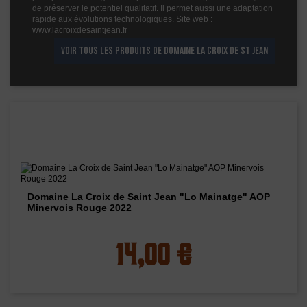
de préserver le potentiel qualitatif. Il permet aussi une adaptation
rapide aux évolutions technologiques. Site web :
www.lacroixdesaintjean.fr
VOIR TOUS LES PRODUITS DE DOMAINE LA CROIX DE ST JEAN
Les vins de ce domaine
Domaine La Croix de Saint Jean "Lo Mainatge" AOP
Minervois Rouge 2022
14,00 €