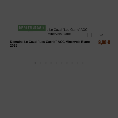
Les clients qui ont acheté ce produit ont
également acheté...
DISPO EN MAGASIN
9,00 €
Domaine Le Cazal "Lou Garric" AOC Minervois Blanc
2025
L'ABUS D'ALCOOL EST DANGEREUX POUR LA SANTÉ - A
CONSOMMER AVEC MODÉRATION
La Maison des vins du Minervois
vous propose une sélection de vins du
minervois rouges, rosés et blancs, principalement des vins AOC
Minervois.