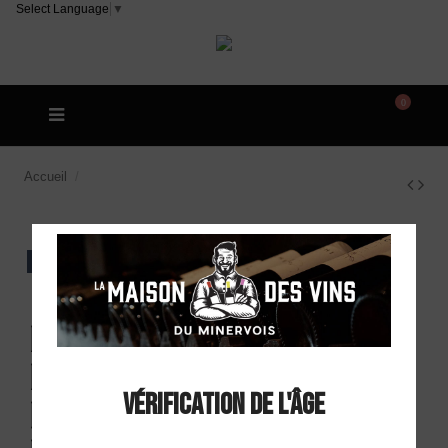
Select Language
▼
0
Accueil
Domaine La Croix de Saint Jean "La Croix du
Père Michel" AOP Minervois Rouge 2023
EXCLU WEB
Domaine La Croix
de Saint Jean "La Croix du
Vérification de l'âge
Père Michel" AOP Minervois