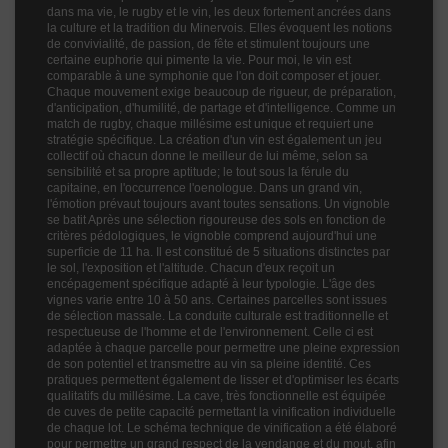
dans ma vie, le rugby et le vin, les deux fortement ancrées dans
la culture et la tradition du Minervois. Elles évoquent les notions
de convivialité, de passion, de fête et stimulent toujours une
certaine euphorie qui pimente la vie. Pour moi, le vin est
comparable à une symphonie que l'on doit composer et jouer.
Chaque mouvement exige beaucoup de rigueur, de préparation,
d'anticipation, d'humilité, de partage et d'intelligence. Comme un
match de rugby, chaque millésime est unique et requiert une
stratégie spécifique. La création d'un vin est également un jeu
collectif où chacun donne le meilleur de lui même, selon sa
sensibilité et sa propre aptitude; le tout sous la férule du
capitaine, en l'occurrence l'oenologue. Dans un grand vin,
l'émotion prévaut toujours avant toutes sensations. Un vignoble
se batit Après une sélection rigoureuse des sols en fonction de
critères pédologiques, le vignoble comprend aujourd'hui une
superficie de 11 ha. Il est constitué de 5 situations distinctes par
le sol, l'exposition et l'altitude. Chacun d'eux reçoit un
encépagement spécifique adapté à leur typologie. L'âge des
vignes varie entre 10 à 50 ans. Certaines parcelles sont issues
de sélection massale. La conduite culturale est traditionnelle et
respectueuse de l'homme et de l'environnement. Celle ci est
adaptée à chaque parcelle pour permettre une pleine expression
de son potentiel et transmettre au vin sa pleine identité. Ces
pratiques permettent également de lisser et d'optimiser les écarts
qualitatifs du millésime. La cave, très fonctionnelle est équipée
de cuves de petite capacité permettant la vinification individuelle
de chaque lot. Le schéma technique de vinification a été élaboré
pour permettre un grand respect de la vendange et du mout, afin