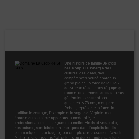
Boisé
0
Puissant
2
Épicé
2
Domaine La Croix de St Jean
Fruité
2
Cépages
Grenache
Mourvèdre
Syrah
Profil
Une histoire de famille Je crois
Fruité
beaucoup à la synergie des
Couleur
Rouge
cultures, des idées, des
compétences pour élaborer un
Millésime
2023
grand projet. La force de la Croix
de St Jean réside dans l'équipe qui
Volume
75cl
l'anime, uniquement familiale. Trois
générations assurent son
Rayons
Vin Autres Années
quotidien. A 78 ans, mon père
Vin Autres Années
Robert, représente la force, la
Vin Autres Années
tradition,le courage, l'exemple et la sagesse. Virginie, mon
épouse et moi même apportons la modernité, le
professionnalisme et la rigueur du métier. Alexis et Annabelle,
nos enfants, sont totalement impliqués dans l'exploitation, ils
communiquent leur fougue, leur énergie et représentent l'avenir.
Michel et ses passions J'ai toujours eu deux grandes passions