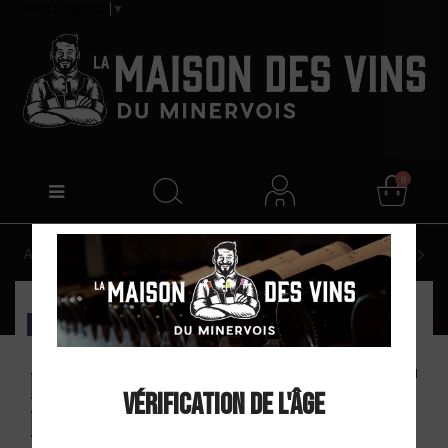
Select Language
▼
0
Accueil
Mas Paumarhel AOP Minervois Rosé 2024
EXCLU WEB
Mas Paumarhel AOP
Vérification de l'âge
Minervois Rosé 2024