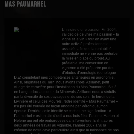
Mas Paumarhel
Épicé
1
Fruité
2
Cépages
Carignan
L’histoire d’une passion Fin 2004,
Grenache
j’ai décidé de vivre ma passion « la
Mourvèdre
vigne et le vin » tout en ayant une
Syrah
autre activité professionnelle
Profil
Fruité
associée afin que la rentabilité
immédiate ne vienne pas perturber
Couleur
Rosé
la mise en place du projet. Au
préalable, ma conversion en
Millésime
2024
vigneron a été préparée par des
d’études d’oenologie (oenologue
Volume
75cl
D.E) complétant mes compétences antérieures en agronomie.
Ainsi, originaires du Tarn, nous avons choisi Azillanet, petit
village de caractère pour l’installation du Mas Paumarhel. Situé
en Languedoc, au coeur du Minervois, Azillanet nous a séduits
par la diversité de ses paysages et de ses sols : le terroir de la
Livinière et celui des Mourels. Notre identité « Mas Paumarhel »
n’a pas été trouvée de façon anodine par Véronique, mon
épouse. Derrière cette identité se cache une signification : «
Paumarhel » est un clin d’oeil à nos trois filles Pauline, Marion et
Hélène qui ont été embarquées dans l’aventure. Enfin, après
deux années de travail au vignoble, l’année 2007 a vu la
création de notre cave particulière ainsi que la naissance de nos