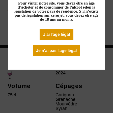
7,90 €
Pour visiter notre site, vous devez être en âge
d’acheter et de consommer de l’alcool selon la
Rupture de stock
législation de votre pays de résidence. S’il n’existe
pas de législation sur ce sujet, vous devez être âgé
de 18 ans au moins.
Télécharger la fiche technique
J'ai l'age légal
Je n'ai pas l'age légal
Couleur
Millésime
2024
Volume
Cépages
75cl
Carignan
Grenache
Mourvèdre
Syrah