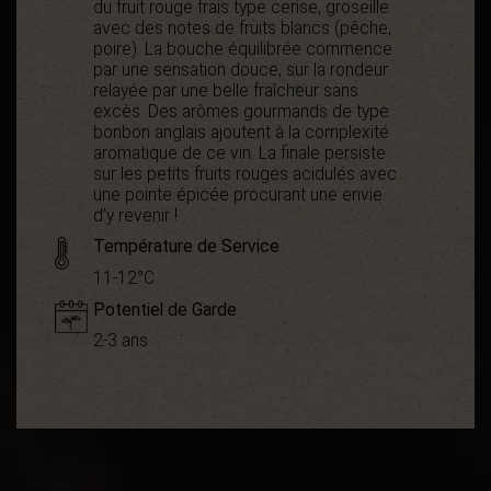
du fruit rouge frais type cerise, groseille
avec des notes de fruits blancs (pêche,
poire). La bouche équilibrée commence
par une sensation douce, sur la rondeur
relayée par une belle fraîcheur sans
excès. Des arômes gourmands de type
bonbon anglais ajoutent à la complexité
aromatique de ce vin. La finale persiste
sur les petits fruits rouges acidulés avec
une pointe épicée procurant une envie
d’y revenir !
Température de Service
11-12°C
Potentiel de Garde
2-3 ans
Démarche
Bio
environnementale
Appellation
AOC Minervois
Boisé
0
Puissant
1