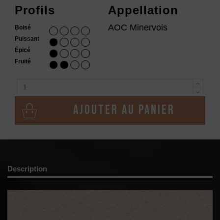
Profils
Appellation
AOC Minervois
Boisé
Puissant
Épicé
Fruité
Ajouter au panier
Description