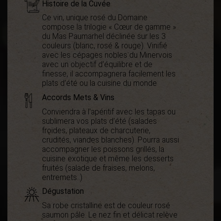
Histoire de la Cuvée
Ce vin, unique rosé du Domaine
compose la trilogie « Cœur de gamme »
du Mas Paumarhel déclinée sur les 3
couleurs (blanc, rosé & rouge). Vinifié
avec les cépages nobles du Minervois
avec un objectif d’équilibre et de
finesse, il accompagnera facilement les
plats d’été ou la cuisine du monde
Accords Mets & Vins
Conviendra à l’apéritif avec les tapas ou
sublimera vos plats d’été (salades
froides, plateaux de charcuterie,
crudités, viandes blanches). Pourra aussi
accompagner les poissons grillés, la
cuisine exotique et même les desserts
fruités (salade de fraises, melons,
entremets..)
Dégustation
Sa robe cristalline est de couleur rosé
saumon pâle. Le nez fin et délicat relève