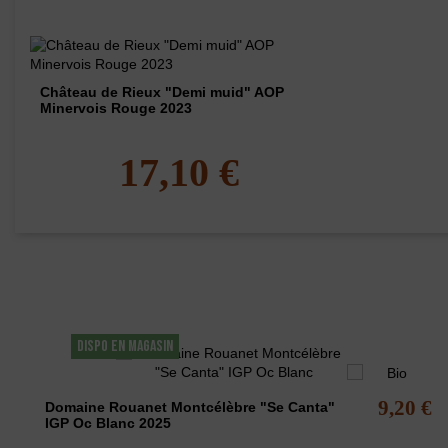
Château de Rieux "Demi muid" AOP
Minervois Rouge 2023
17,10 €
Les clients qui ont acheté ce produit ont éga
DISPO EN MAGASIN
9,20 €
Domaine Rouanet Montcélèbre "Se Canta"
IGP Oc Blanc 2025