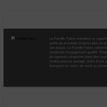
Boisé
Puissant
Famille Fabre
Épicé
Fruité
Degré
La Famille Fabre entretient un rapport
quête de procédés toujours plus en pha
Cépages
ses acquis. La Famille Fabre cultive d
vertébrale l’engagement qualité. Chaqu
Profil
du vigneron s’exprimer dans des cuvée
l’enthousiasme partagé, dotés d’une gr
Couleur
bourgeon au raisin, du moût au précieu
Millésime
Volume
Rayons
Les vins de ce domaine