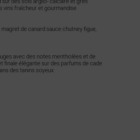
 sur des sols argilo- calcaire et grès
s vins fraîcheur et gourmandise
, magret de canard sauce chutney figue,
ouges avec des notes mentholées et de
 finale élégante sur des parfums de cade
ans des tanins soyeux.