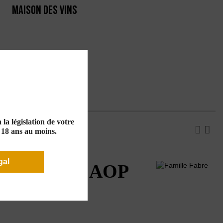
MAISON DES VINS
RTE
PRODUCTEURS
la législation de votre
e 18 ans au moins.
gal
a Bergerie" AOP
2020