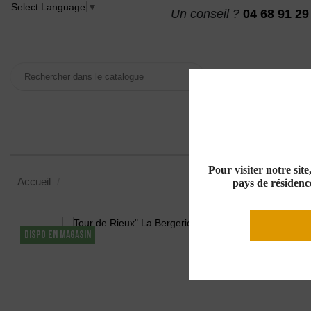
Select Language
▼
Un conseil ?
04 68 91 29
VINS
MAISON DES
Pour visiter notre sit
Accueil
Tour de Rieux" La Bergerie" AOP Minervois Rouge 20
pays de résidence
DISPO EN MAGASIN