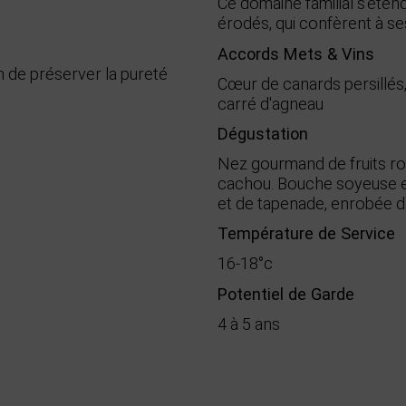
Ce domaine familial s'étend
érodés, qui confèrent à se
Accords Mets & Vins
n de préserver la pureté
Cœur de canards persillés
carré d'agneau
Dégustation
Nez gourmand de fruits r
cachou. Bouche soyeuse et
et de tapenade, enrobée d
Température de Service
16-18°c
Potentiel de Garde
4 à 5 ans
Bio
AOC Minervois