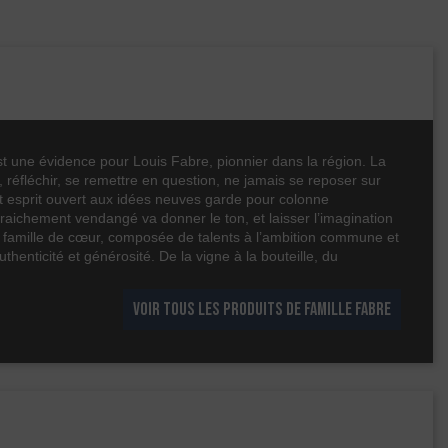
est une évidence pour Louis Fabre, pionnier dans la région. La
 réfléchir, se remettre en question, ne jamais se reposer sur
Cet esprit ouvert aux idées neuves garde pour colonne
fraichement vendangé va donner le ton, et laisser l’imagination
e famille de cœur, composée de talents à l’ambition commune et
enticité et générosité. De la vigne à la bouteille, du
VOIR TOUS LES PRODUITS DE FAMILLE FABRE