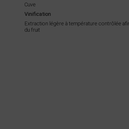
Cuve
Vinification
Extraction légère à température contrôlée afi
du fruit
Démarche environnementale
Appellation