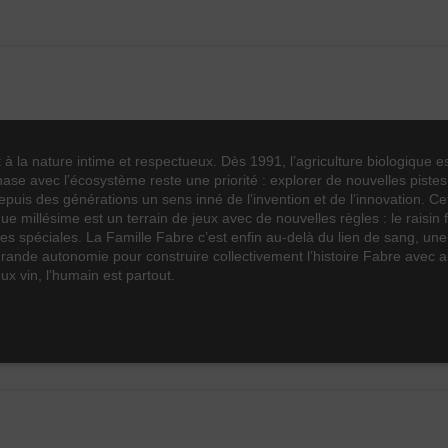
0
2
2
3
14°
 à la nature intime et respectueux. Dès 1991, l’agriculture biologique 
se avec l’écosystème reste une priorité : explorer de nouvelles pistes,
Cinsault
epuis des générations un sens inné de l’invention et de l’innovation. 
Syrah
e millésime est un terrain de jeux avec de nouvelles règles : le raisin 
Fruité
s spéciales. La Famille Fabre c’est enfin au-delà du lien de sang, un
ande autonomie pour construire collectivement l’histoire Fabre avec auth
Rouge
x vin, l’humain est partout.
2020
75cl
Vin 2021
Vin 2021
Vin 2021