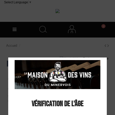
Select Language
▼
0
Accueil
Cellier Lauran Cabaret AOP Minervois Blanc 2023
EXCLU WEB
Cellier Lauran
Cabaret AOP
Minervois Blanc 2023
Vérification de l'âge
7,10 €
En stock