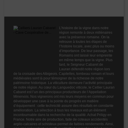
de Laure-Minervois
Fruité
3
Cépages
Grenache Blanc
Macabeu
Marsanne
L’histoire de la vigne dans notre
Vermentino (ou Rolle)
région remonte à deux millénaires
avec la présence romaine. On la
Profil
Fruité
retrouve à toutes les étapes de
Couleur
Blanc
l’histoire locale, avec plus ou moins
d’importance. De leur passage, les
Millésime
2023
Romains ont laissé leur empreinte
en même temps que la vigne. Plus
Volume
75cl
tard, le Seigneur Cabaret de
Lauran défendit notre région lors
Rayons
Vin 2021
de la croisade des Albigeois. Capitelles, tombeau romain et tours
Vin 2021
médiévales sont là pour témoigner de la richesse de notre
patrimoine historique. La viticulture demeure l’activité principale
de notre région. Au cœur du Languedoc viticole, le Cellier Lauran
Cabaret est l’un des principaux producteurs de l’Appellation
Minervois. Nos vignerons ont mis leurs moyens en commun pour
développer une cave à la pointe du progrès en matière
d’équipement : cette technicité assure des résultats en constante
amélioration. La sélection à tous les niveaux est un élément
incontournable dans la recherche de la qualité. Achat Priligy en
France. Notre aire de production, faite de coteaux accidentés
argilo-calcaires et schisteux permet de faibles rendements. Ainsi,