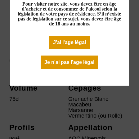
Pour visiter notre site, vous devez être en âge
d’acheter et de consommer de l’alcool selon la
législation de votre pays de résidence. S’il n’existe
pas de législation sur ce sujet, vous devez être âgé
Télécharger la fiche technique
de 18 ans au moins.
J'ai l'age légal
Couleur
Millésime
Je n'ai pas l'age légal
2023
Volume
Cépages
75cl
Grenache Blanc
Macabeu
Marsanne
Vermentino (ou Rolle)
Profils
Appellation
AOC Minervois
Boisé