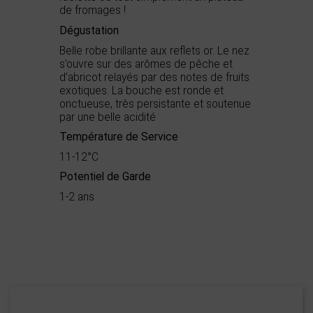
de fromages !
Dégustation
Belle robe brillante aux reflets or. Le nez
s’ouvre sur des arômes de pêche et
d’abricot relayés par des notes de fruits
exotiques. La bouche est ronde et
onctueuse, très persistante et soutenue
par une belle acidité
Température de Service
11-12°C
Potentiel de Garde
1-2 ans
Démarche
Haute Valeur
environnementale
Environnementale
Appellation
AOC Minervois
Boisé
0
Puissant
1
Celliers Lauran Cabaret - Cave Coopérative
Épicé
0