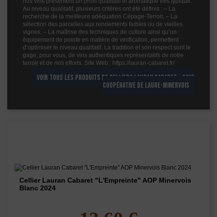
nos vins présentent un profil qualitatif et aromatique très typique.
Au niveau qualitatif, plusieurs critères ont été définis : – La
recherche de la meilleure adéquation Cépage-Terroir, – La
sélection des parcelles aux rendements faibles ou de vieilles
vignes, – La maîtrise des techniques de culture ainsi qu’un
équipement de pointe en matière de vinification, permettent
d’optimiser le niveau qualitatif. La tradition et son respect sont le
gage, pour vous, de vins authentiques représentatifs de notre
terroir et de nos efforts. Site Web: https://lauran-cabaret.fr/
VOIR TOUS LES PRODUITS DE CELLIERS LAURAN CABARET - CAVE
COOPÉRATIVE DE LAURE-MINERVOIS
Les vins de ce domaine
Cellier Lauran Cabaret "L'Empreinte" AOP Minervois
Blanc 2024