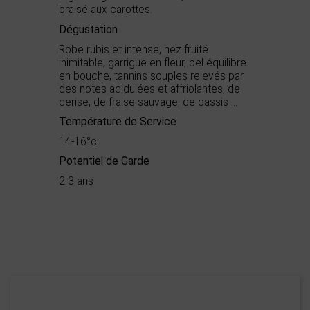
braisé aux carottes.
Dégustation
Robe rubis et intense, nez fruité
inimitable, garrigue en fleur, bel équilibre
en bouche, tannins souples relevés par
des notes acidulées et affriolantes, de
cerise, de fraise sauvage, de cassis ...
Température de Service
14-16°c
Potentiel de Garde
2-3 ans
Démarche
Bio
environnementale
Appellation
IGP Oc
Boisé
0
Puissant
3
Domaine Entretan
Épicé
1