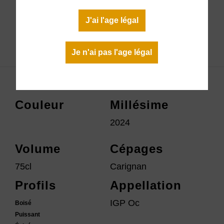
Disponible
J'ai l'age légal
Télécharger la fiche technique
Je n'ai pas l'age légal
Couleur
Millésime
2024
Volume
Cépages
75cl
Carignan
Profils
Appellation
IGP Oc
Boisé
Puissant