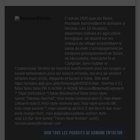
Fruité
3
Degré
13.5
C’est en 2020 que les frères
Cépages
Carignan
Plantade transmettent le domaine à
Nicolas. Les 10 hectares,
Profil
Fruité
désormais cultivés en agriculture
biologique, se situent sur les
Couleur
Rouge
coteaux du village surplombant le
canal du midi. L’encépagement se
Millésime
2024
compose principalement de Syrah,
de Mourvèdre, Grenache N et
Volume
75cl
Carignan, sans oublier le
Chardonnay. Vinifiés de manière traditionnelle pour les rouges, à
basse température pour les blancs et rosés, les vins se veulent
simples mais droits, élégants et faciles à boire. Site web :
https://photos.app.goo.gl/tnTsxeowgjfmt35DA Mail : Normal 0 21
false false false FR X-NONE X-NONE MicrosoftInternetExplorer4
/* Style Definitions */ table.MsoNormalTable {mso-style-
name:"Tableau Normal"; mso-tstyle-rowband-size:0; mso-tstyle-
colband-size:0; mso-style-noshow:yes; mso-style-priority:99;
mso-style-parent:""; mso-padding-alt:0cm 5.4pt 0cm 5.4pt; mso-
para-margin:0cm; mso-pagination:widow-orphan; font-
size:10.0pt; font-family:"Times New Roman",serif;}
nicolas.petre@hotmail.com
VOIR TOUS LES PRODUITS DE DOMAINE ENTRETAN