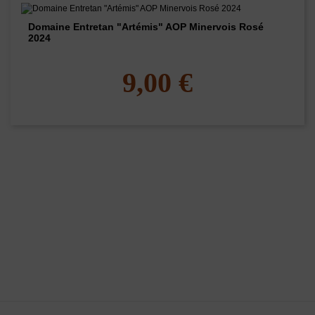
Domaine Entretan "Artémis" AOP Minervois Rosé
2024
9,00 €
L'ABUS D'ALCOOL EST DANGEREUX POUR LA SANTÉ - A
CONSOMMER AVEC MODÉRATION
La Maison des vins du Minervois
vous propose une sélection de vins du
minervois rouges, rosés et blancs, principalement des vins AOC
Minervois.
www.
maisondesvinsduminervois.com -
Contact
-
Mentions légales
-
CGV
-
Exercer mon droit de rétractation