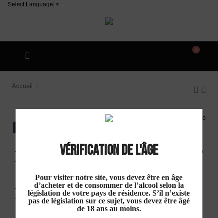
Select Language
▼
0
Accueil
Domaine Entretan "Carignan Sans Sulfites" IGP
Oc Rouge 2024
EXCLU WEB
Vérification de l'âge
Domaine Entretan
"Carignan Sans Sulfites"
Pour visiter notre site, vous devez être en âge
d’acheter et de consommer de l’alcool selon la
IGP Oc Rouge 2024
législation de votre pays de résidence. S’il n’existe
pas de législation sur ce sujet, vous devez être âgé
de 18 ans au moins.
13,00 €