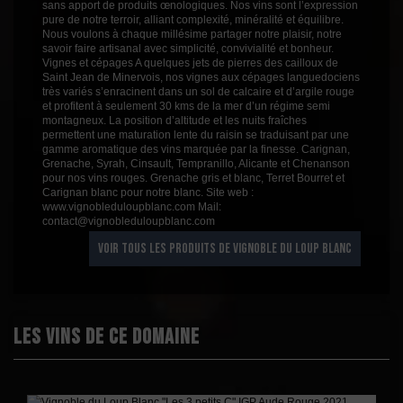
sans apport de produits œnologiques. Nos vins sont l’expression
pure de notre terroir, alliant complexité, minéralité et équilibre.
Nous voulons à chaque millésime partager notre plaisir, notre
savoir faire artisanal avec simplicité, convivialité et bonheur.
Vignes et cépages A quelques jets de pierres des cailloux de
Saint Jean de Minervois, nos vignes aux cépages languedociens
très variés s’enracinent dans un sol de calcaire et d’argile rouge
et profitent à seulement 30 kms de la mer d’un régime semi
montagneux. La position d’altitude et les nuits fraîches
permettent une maturation lente du raisin se traduisant par une
gamme aromatique des vins marquée par la finesse. Carignan,
Grenache, Syrah, Cinsault, Tempranillo, Alicante et Chenanson
pour nos vins rouges. Grenache gris et blanc, Terret Bourret et
Carignan blanc pour notre blanc. Site web :
www.vignobleduloupblanc.com Mail:
contact@vignobleduloupblanc.com
VOIR TOUS LES PRODUITS DE VIGNOBLE DU LOUP BLANC
Les vins de ce domaine