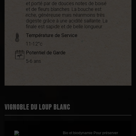
et porté par de douces notes de boisé
et de fleurs blanches. La bouche est
riche, généreuse mais néanmoins très
digeste grâce à une acidité saillante. La
finale est sapide et de belle longueur.
Température de Service
11-12°c
Potentiel de Garde
5-6 ans
Démarche
Bio
environnementale
Appellation
Vin de France
Boisé
2
Puissant
1
Vignoble du Loup Blanc
Épicé
2
Fruité
2
Cépages
Carignan Blanc
Bio et biodynamie Pour préserver