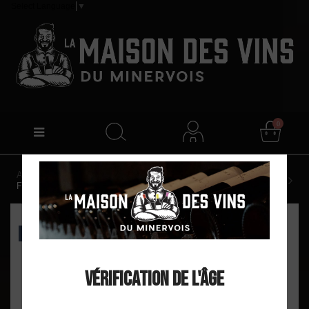
Select Language
▼
0
Accueil
Vignoble du Loup Blanc "Carignan Blanc" Vin de
France Blanc 2022 Magnum
EXCLU WEB
Vérification de l'âge