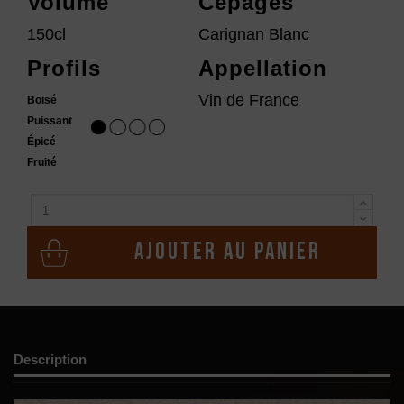
Volume
Cépages
150cl
Carignan Blanc
Profils
Appellation
Vin de France
Boisé
Puissant
Épicé
Fruité
Ajouter au panier
Description