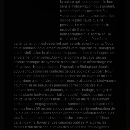
Profil
Boisé
la nature qui nous entoure, le bon
sens et l’observation nous guident.
Couleur
Blanc
Notre priorité est accordée à la
vigne pour que la matière première
Millésime
2022
soit de la plus haute qualité
possible. Le vin de terroir est le
Volume
150cl
produit de 3 éléments
indissociables que sont le sol, le
climat et le cépage. Pour faire
parler ce terroir il est essentiel que les sols soient vivants. Nous
nous sommes logiquement orientés vers l'Agriculture Biologique
et une vinification la plus naturelle possible. Les vendanges sont
entièrement manuelles. A la vigne comme à la cave, aucun
produit chimique de synthèse n’est utilisé et le désherbage est
mécanique. Nous pratiquons l’Agriculture Biologique depuis
2005 et nous sommes contrôlés depuis 2007 par Ecocert. Pour
aller encore plus loin dans notre recherche du vivant et du lien
de la vigne à son environnement, nous pratiquons la biodynamie
pour choisir au mieux les périodes correspondantes aux
interventions sur le sol (labours, plantation, buttage, binage) et
sur la plante (pulvérisation, taille, récolte). Toutes nos mises en
bouteille se font en jours fruits. La Biodiversité fait également
partie de nos engagements : nous sommes heureux d’accueillir
sur nos terres 50 ruches et nous participons à la réintégration de
l’Aigle de Bonnelli dans son environnement Méditerranéen. Les
vins Notre approche est saine et riche : préserver la fraîcheur
dans nos vins, travailler des cépages oubliés. A la cave, les
raisins fermentent par le travail des seules levures indigènes