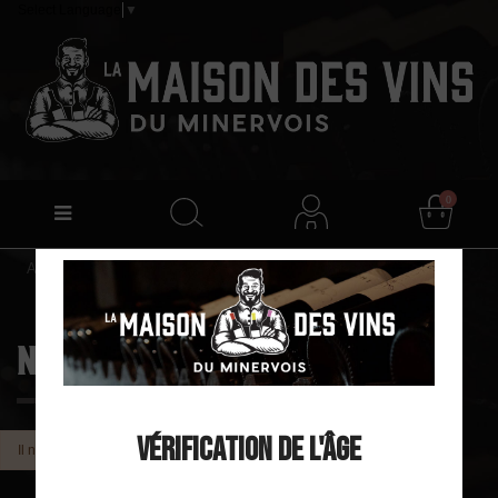
Select Language
▼
0
Accueil
Blog
News
News
Vérification de l'âge
Il n'y a aucun post