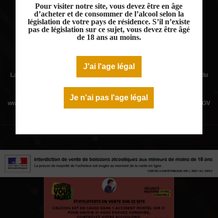
Pour visiter notre site, vous devez être en âge
d’acheter et de consommer de l’alcool selon la
législation de votre pays de résidence. S’il n’existe
pas de législation sur ce sujet, vous devez être âgé
de 18 ans au moins.
L'ABUS D'ALCOOL EST DANGEREUX POUR LA SANTÉ - A
CONSOMMER AVEC MODÉRATION
J'ai l'age légal
La Maison des vins du Minervois
vous propose une sélection de vins du
minervois rouges, rosés et blancs, principalement des vins AOC
Minervois.
Je n'ai pas l'age légal
www.
maisondesvinsduminervois.com -
Contact
-
Mentions légales
-
CGV
-
Exercer mon droit de rétractation