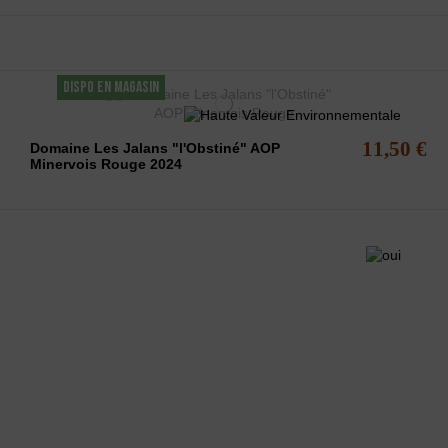
DISPO EN MAGASIN
11,50 €
Domaine Les Jalans "l'Obstiné" AOP
Minervois Rouge 2024
1-3 de 3 article(s)
LCOOL EST DANGEREUX POUR LA SANTÉ - A CONSOMMER AVEC
pose une sélection de vins du minervois rouges, rosés et blancs
uminervois.com -
Contact
-
Mentions légales
-
CGV
-
Exercer mon