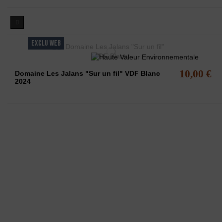
EXCLU WEB
10,00 €
Domaine Les Jalans "Sur un fil" VDF Blanc
2024
Affichage 
L'ABUS D'A
La Maison des vins du Minervois
vous pro
www.
maisondesvinsd