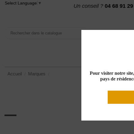
Select Language
▼
Un conseil ?
04 68 91 29
VINS
MAISON DES
Pour visiter notre sit
Accueil
Marques
Domaine Les Jalans
pays de résidence
Domaine Les Jalans
Liste des produits du producteur Domaine