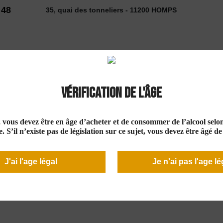
 48
35, quai des tonneliers - 11200 HOMPS
2026
Vérification de l'âge
 VINS
SELECTION
COUP DE ❤
DÉCOUVE
e, vous devez être en âge d’acheter et de consommer de l’alcool selon 
. S’il n’existe pas de législation sur ce sujet, vous devez être âgé d
J'ai l'age légal
Je n'ai pas l'age lé
 Les Jalans