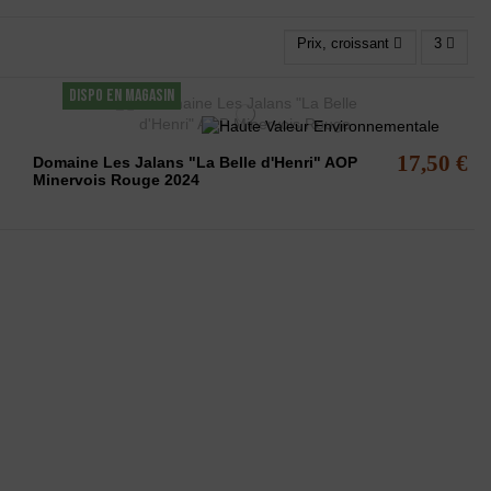
Prix, croissant
3
DISPO EN MAGASIN
17,50 €
Domaine Les Jalans "La Belle d'Henri" AOP
Minervois Rouge 2024
 MODÉRATION
, principalement des vins AOC Minervois.
 droit de rétractation