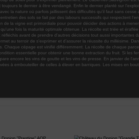
ujours le dernier à être vendangé. Enfin le dernier planté sur l’exploita
ec la nature où parfois jaillissent des difficultés qu'il faut sans cesse ar
'entretien des sols se fait par des labours successifs qui respectent l'
ion de la vigne est primordiale pour pouvoir décider des actions à mene
une fois la maturité optimale obtenue. La récolte est triée et éraflée 
léchis avant de prendre d'autres décisions tout aussi importantes dans 
met au terroir de s'exprimer et d’assurer la réussite du millésime. Dans
es. Chaque cépage est vinifié différemment. La récolte de chaque parcel
ndition essentielle pour obtenir une bonne extraction du fruit. Si les f
e encore les vins de goutte et les vins de presse. En janvier de l'anné
es à embouteiller de celles à élever en barriques. Les mises en bouteil