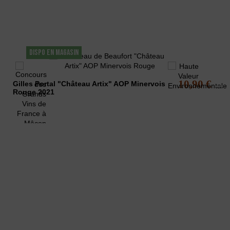
DISPO EN MAGASIN
10,90 €
Gilles Portal "Château Artix" AOP Minervois
Rouge 2021
 MODÉRATION
, principalement des vins AOC Minervois.