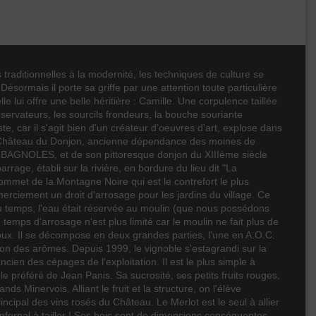
s traditionnelles à la modernité, les techniques de culture se
sormais il porte sa griffe par une attention toute particulière
le lui offre une belle héritière : Camille. Une corpulence taillée
ervateurs, les sourcils frondeurs, la bouche souriante
e, car il s'agit bien d'un créateur d’oeuvres d’art, explose dans
Le Château du Donjon, ancienne dépendance des moines de
de BAGNOLES, et de son pittoresque donjon du XIIIème siècle
arrage, établi sur la rivière, en bordure du lieu dit "La
ommet de la Montagne Noire qui est le contrefort le plus
merciement un droit d'arrosage pour les jardins du village. Ce
e du temps, l'eau était réservée au moulin (que nous possédons
 temps d'arrosage n'est plus limité car le moulin ne fait plus de
oux. Il se décompose en deux grandes parties, l'une en A.O.C.
ion des arômes. Depuis 1999, le vignoble s'estagrandi sur la
n des cépages de l'exploitation. Il est le plus simple à
 le préféré de Jean Panis. Sa sucrosité, ses petits fruits rouges,
 Minervois. Alliant le fruit et la structure, on l'élève
ncipal des vins rosés du Château. Le Merlot est le seul à allier
nfernal à tailler ! Ses bois sont de dimensions conséquentes.