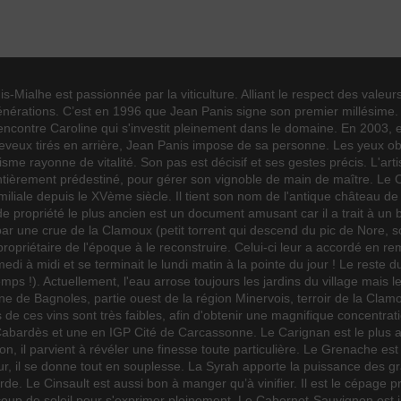
1
3
12.5°
s-Mialhe est passionnée par la viticulture. Alliant le respect des valeur
nérations. C’est en 1996 que Jean Panis signe son premier millésime. Dé
Cinsault
 rencontre Caroline qui s'investit pleinement dans le domaine. En 2003, el
Grenache
heveux tirés en arrière, Jean Panis impose de sa personne. Les yeux obs
Syrah
 rayonne de vitalité. Son pas est décisif et ses gestes précis. L'artist
Fruité
entièrement prédestiné, pour gérer son vignoble de main de maître. 
iliale depuis le XVème siècle. Il tient son nom de l'antique château 
Rosé
re de propriété le plus ancien est un document amusant car il a trait à un b
par une crue de la Clamoux (petit torrent qui descend du pic de Nore, s
2025
ropriétaire de l'époque à le reconstruire. Celui-ci leur a accordé en re
edi à midi et se terminait le lundi matin à la pointe du jour ! Le rest
75cl
ps !). Actuellement, l'eau arrose toujours les jardins du village mais le
e de Bagnoles, partie ouest de la région Minervois, terroir de la Clam
Vin 2019
de ces vins sont très faibles, afin d'obtenir une magnifique concentrat
Vin 2019
rdès et une en IGP Cité de Carcassonne. Le Carignan est le plus ancie
tion, il parvient à révéler une finesse toute particulière. Le Grenache est
r, il se donne tout en souplesse. La Syrah apporte la puissance des grands
. Le Cinsault est aussi bon à manger qu’à vinifier. Il est le cépage pri
aucoup de soleil pour s'exprimer pleinement. Le Cabernet-Sauvignon est i