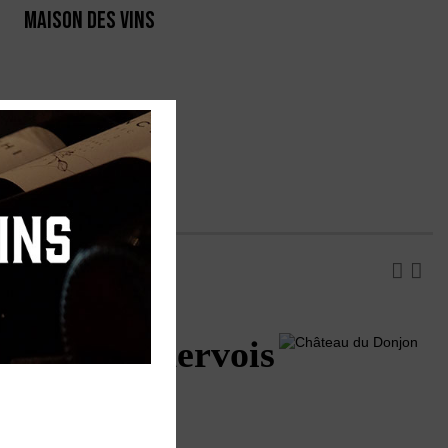
MAISON DES VINS
RTE
PRODUCTEURS
n AOP Minervois