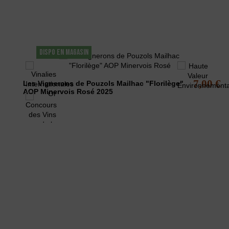
Les clients qui ont acheté ce produit ont éga
DISPO EN MAGASIN
7,00 €
Les Vignerons de Pouzols Mailhac "Florilège"
AOP Minervois Rosé 2025
L'ABUS D'A
La Maison des vins du Minervois
vous pro