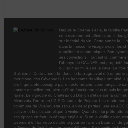
Château du Donjon
Épicé
Fruité
Degré
Depuis le XVème siècle, la famille Pani
sont évidemment affinées au fil des gé
Cépages
sur le fruité du vin. Cette année là, il
dans la masse, le visage ovale, les c
appellent à communiquer. Son dynamisme
Profil
ses convictions. Tout est là, comme 
l'abbaye de CAUNES, est propriété fam
Couleur
qui jaillit au milieu de la cave. Le tit
Galinière". Cette année-là, donc, le barrage avait été emporté 
Millésime
méridional des Cévennes). Les habitants du village ont aidé le p
droit, qui a été consigné par un acte notarié, commençait le sam
Volume
encore actuellement, bien qu'il ne fonctionne plus depuis longtem
farine. Le vignoble du Château du Donjon s'étale sur la commun
Rayons
Minervois, l'autre en I.G.P Coteaux de Peyriac. Les rendements 
commune de Villemoustaussou, en deux parties, une en AOC Caba
cultiver et le plus compliqué à vinifier. Quand on lui prête atten
ses épices en font un cépage enjôleur. Si on le vinifie en douceu
aisément en barrique de chêne pour en faire un beau vin de garde
la finesse du fruit à une structure élégante, il a besoin de be