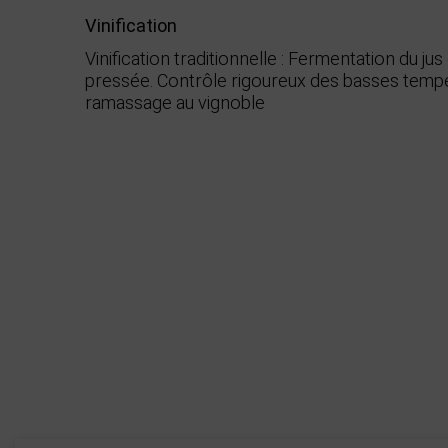
Vinification
Vinification traditionnelle : Fermentation du jus
pressée. Contrôle rigoureux des basses tempé
ramassage au vignoble
Démarche environnementale
Appellation
Boisé
Puissant