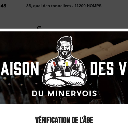
 48
35, quai des tonneliers - 11200 HOMPS
2026
 VINS
SELECTION
COUP DE ❤
DÉCOUVE
Château du Donjo
Rosé 2025
Vérification de l'âge