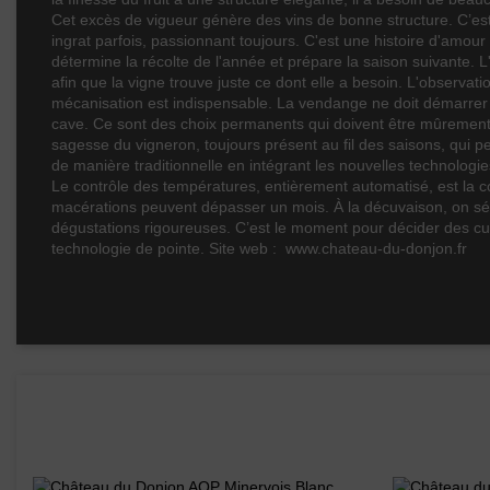
Cet excès de vigueur génère des vins de bonne structure. C’est to
ingrat parfois, passionnant toujours. C'est une histoire d'amour av
détermine la récolte de l'année et prépare la saison suivante. L
afin que la vigne trouve juste ce dont elle a besoin. L'observat
mécanisation est indispensable. La vendange ne doit démarrer qu'
cave. Ce sont des choix permanents qui doivent être mûrement réf
sagesse du vigneron, toujours présent au fil des saisons, qui per
de manière traditionnelle en intégrant les nouvelles technologi
Le contrôle des températures, entièrement automatisé, est la co
macérations peuvent dépasser un mois. À la décuvaison, on sépar
dégustations rigoureuses. C’est le moment pour décider des cuvé
technologie de pointe. Site web : www.chateau-du-donjon.fr
Les vins de ce domaine