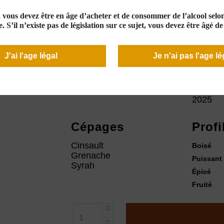
10,50 €
En stock
e, vous devez être en âge d’acheter et de consommer de l’alcool selon 
. S’il n’existe pas de législation sur ce sujet, vous devez être âgé d
J'ai l'age légal
Je n'ai pas l'age lé
Couleur
Mill
2025
Cépages
Profi
Cinsault
Boisé
Grenache
Puissant
Syrah
Épicé
Fruité