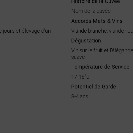
Histoire de la Cuvée
Nom de la cuvée
Accords Mets & Vins
e jours et élevage d'un
Viande blanche, viande rou
Dégustation
Vin sur le fruit et l'éléganc
suave
Température de Service
17-18°c
Potentiel de Garde
3-4 ans
Haute Valeur Environnementale
AOC Minervois
0