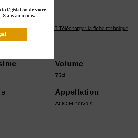
la législation de votre
e 18 ans au moins.
Télécharger la fiche technique
gal
ésime
Volume
75cl
ls
Appellation
AOC Minervois