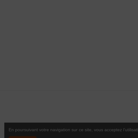
L'ABUS D'A
La Maison des vins du Minervois
vous pro
www.
maisondesvinsd
En poursuivant votre navigation sur ce site, vous acceptez l’utilisat