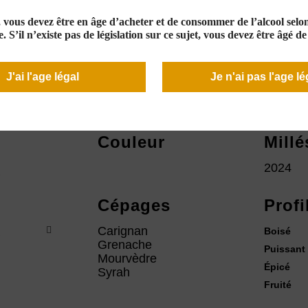
e, vous devez être en âge d’acheter et de consommer de l’alcool selon 
8,00 €
. S’il n’existe pas de législation sur ce sujet, vous devez être âgé d
En stock
J'ai l'age légal
Je n'ai pas l'age lé
Couleur
Mill
2024
Cépages
Profi
Carignan
Boisé
Grenache
Puissant
Mourvèdre
Épicé
Syrah
Fruité