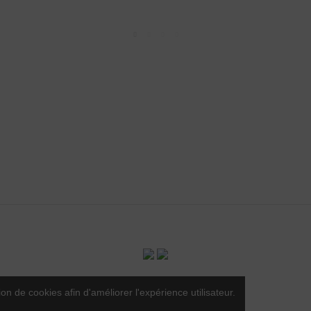
LCOOL EST DANGEREUX POUR LA SANTÉ - A CONSOMMER AVEC
pose une sélection de vins du minervois rouges, rosés et blancs
uminervois.com -
Contact
-
Mentions légales
-
CGV
-
Exercer mon
ion de cookies afin d'améliorer l'expérience utilisateur.