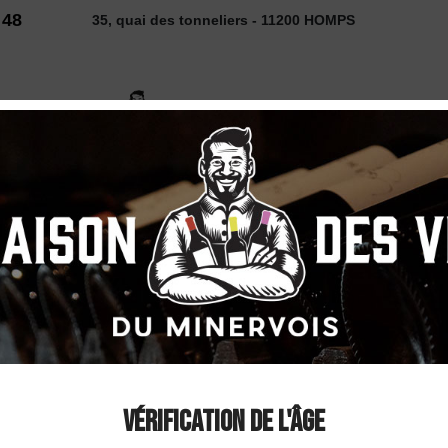
 48
35, quai des tonneliers - 11200 HOMPS
2026
 VINS
SELECTION
COUP DE ❤
DÉCOUVE
 Rouge 2024
Domaine Lou Col
"Révélation" AOP
Vérification de l'âge
Rouge 2024