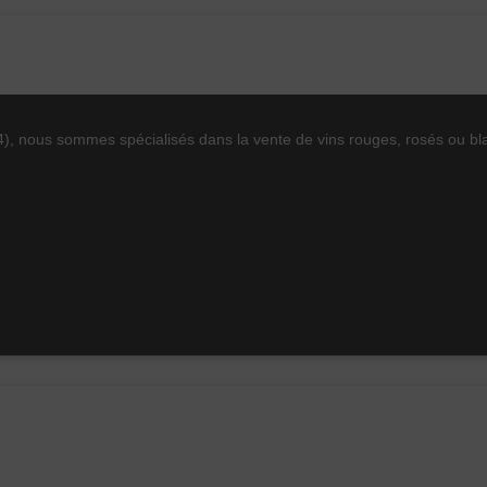
2
1
3
13°
34), nous sommes spécialisés dans la vente de vins rouges, rosés ou bl
Carignan
Grenache
Mourvèdre
Syrah
Fruité
Rouge
2024
75cl
Vin 2019
Vin 2019