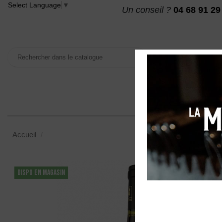
Select Language
▼
Un conseil ?
04 68 91 29
VINS
MAISON DES
Accueil
Domaine Lou Colombier "Révélation" AOP Minervois
DISPO EN MAGASIN