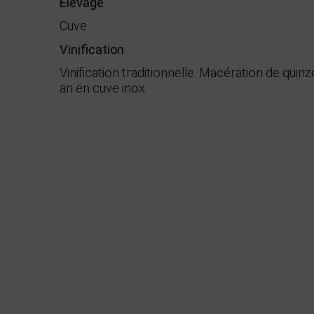
Élevage
Cuve
Vinification
Vinification traditionnelle. Macération de quinz
an en cuve inox.
Démarche environnementale
Appellation
Boisé