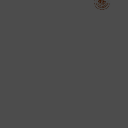
 MODÉRATION
, principalement des vins AOC Minervois.
 droit de rétractation