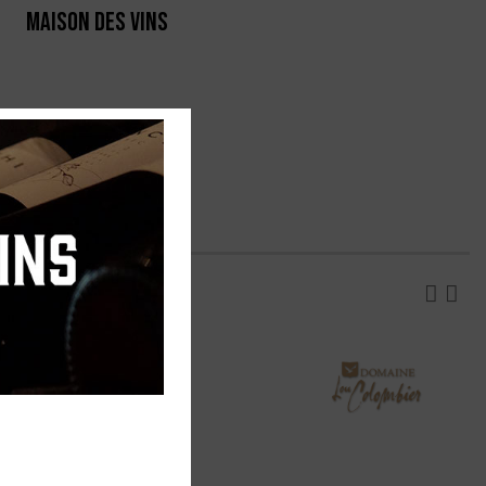
MAISON DES VINS
RTE
PRODUCTEURS
ombier
 Minervois