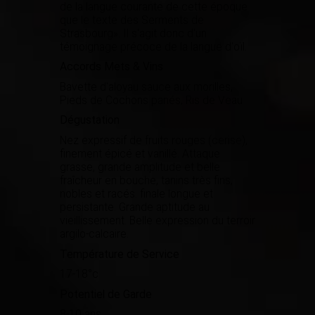
de la langue courante de cette époque
que le texte des Serments de
Strasbourg». Il s'agit donc d'un
témoignage précoce de la langue d'oïl.
Accords Mets & Vins
Bavette d'aloyau sauce aux morilles,
Pieds de Cochons panés, Ris de Veau
Dégustation
Nez expressif de fruits rouges (cerise),
finement épicé et vanillé. Attaque
grasse, grande amplitude et belle
fraîcheur en bouche, tanins très fins,
nobles et racés. finale longue et
persistante. Grande aptitude au
vieillissement. Belle expression du terroir
argilo-calcaire.
Température de Service
17-18°c
Potentiel de Garde
8-10 ans