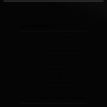
Le mot du sommelier :
"Une véritable icone
dans notre Maison des
Vins depuis déjà de
nombreuses années.
Indémodable, une
rigueur d'enfer années
après années. C'est un
excellent vin "balise"
pour nous lorsqu'on
veut faire découvrir le
style et la qualité
incroyable du Cru la
Livinière."
L'équipe de la Maison des Vins