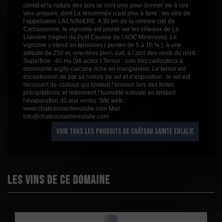
climat et la nature des sols se sont unis pour donner vie à ces
vins uniques, dont La renommée n’est plus à faire : les vins de
l’appellation LA LIVINIERE. A 30 km de la célèbre cité de
Carcassonne, le vignoble est planté sur les côteaux de La
Livinière (région du Petit Causse de l’AOC Minervois). Le
vignoble s’étend en terrasses ( pentes de 5 à 10 % ), à une
altitude de 250 m, orientées plein sud, à l’abri des vents du nord.
Superficie : 40 Ha (98 acres ) Terroir : sols très caillouteux à
dominante argilo-calcaire riche en manganèse. Le terroir est
exceptionnel de par sa nature de sol et d’exposition : le sol est
recouvert de cailloux qui limitent l’érosion lors des fortes
précipitations, et retiennent l’humidité estivale en limitant
l’évaporation dû aux vents). Site web :
www.chateausainteeulalie.com Mail :
info@chateausainteeulalie.com
VOIR TOUS LES PRODUITS DE CHÂTEAU SAINTE EULALIE
Les vins de ce domaine