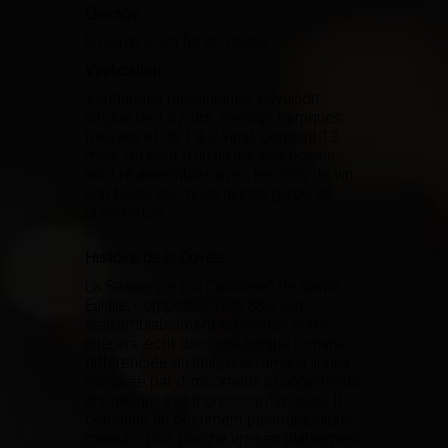
Élevage
En cuve et en fût de chêne
Vinification
Vendanges mécaniques, cuvaison
longue de 15 jours, élevage barriques
(neuves et de 1 à 2 vins), pendant 12
mois. Au bout d'un an les vins boisés
sont ré-assemblés avec les 25% de vin
non boisé que nous avions gardé en
cuve béton.
Histoire de la Cuvée
La Séquence (ou Cantilène) de sainte
Eulalie, composée vers 880, est
vraisemblablement le premier texte
littéraire écrit dans une langue romane
différenciée du latin, une romana lingua
marquée par d'importants changements
phonétiques et morphosyntaxiques. Il
constitue un document paléographique
majeur « plus proche vraisemblablement