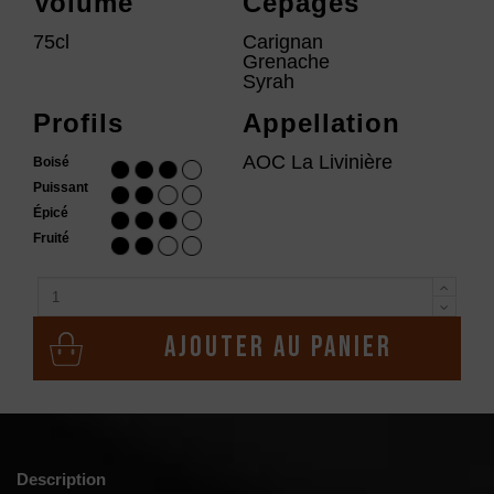
Volume
Cépages
75cl
Carignan
Grenache
Syrah
Profils
Appellation
AOC La Livinière
Boisé
Puissant
Épicé
Fruité
Ajouter au panier
Description