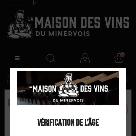
Select Language
▼
0
Accueil
Château Sainte Eulalie "La Cantilène" AOP La
Livinière Rouge 2022
DISPO EN MAGASIN
Vérification de l'âge