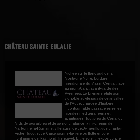
Démarche
Haute Valeur
environnementale
Environnementale
Appellation
AOC La Livinière
Boisé
3
Puissant
2
Château Sainte Eulalie
Épicé
3
Fruité
2
Degré
14.5°
Nichée sur le flanc sud de la
Cépages
Carignan
Montagne Noire, bordure
Grenache
méridionale du Massif Central, face
Syrah
au mont Alaric, avant-garde des
Pyrénées, La Livinière étale son
Profil
Epicé
vignoble au-dessus de cette vallée
de l’Aude, chargée d’histoire,
Couleur
Rouge
incontournable passage entre les
mondes méditerranéens et
Millésime
2022
atlantiques. Tout près du Canal du
Midi, de ses arbres et de sa nonchalance, à mi-chemin de
Volume
75cl
Narbonne la-Romaine, ville aussi de cet Aymerillot que chantait
Rayons
Vin 2021
Victor Hugo, et de Carcassonne-la-fière où flotte encore
Vin 2021
l’oriflamme de Raymond Trencavel. Ici, le soleil, l’exposition; le