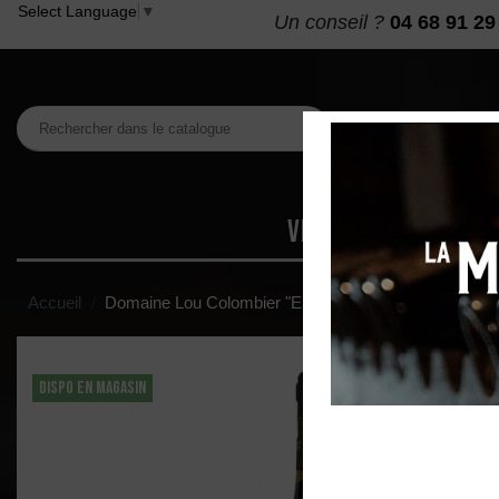
Select Language
▼
Un conseil ?
04 68 91 29
VINS
MAISON DES
Accueil
Domaine Lou Colombier "Emotion" AOP Minervois Ro
DISPO EN MAGASIN