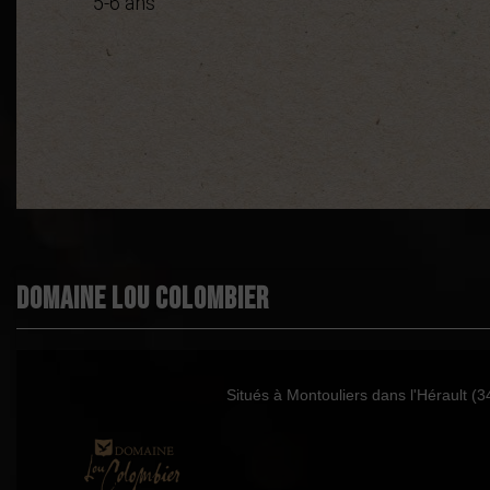
5-6 ans
Démarche environnementale
Appellation
Boisé
Puissant
Domaine Lou Colombier
Épicé
Fruité
Degré
Situés à Montouliers dans l'Hérault (
Cépages