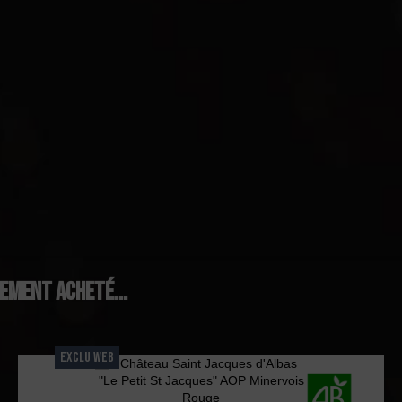
lement acheté...
EXCLU WEB