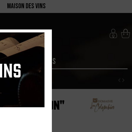
MAISON DES VINS
RTE
PRODUCTEURS
ier "Emotion"
e 2024