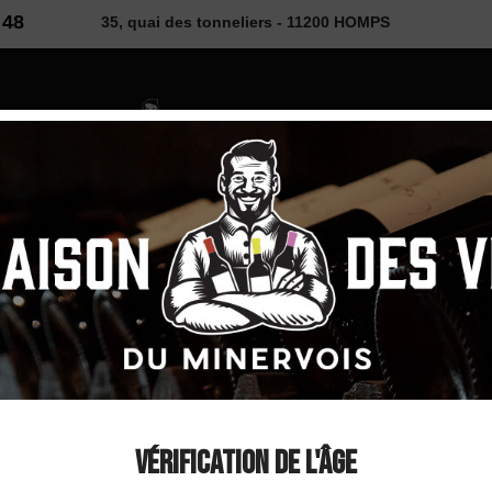
 48
35, quai des tonneliers - 11200 HOMPS
2026
 VINS
SELECTION
COUP DE ❤
DÉCOUVE
uge 2024
Domaine Lou Colomb
AOP Minervois Roug
Vérification de l'âge