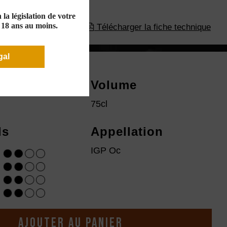
la législation de votre
e 18 ans au moins.
Télécharger la fiche technique
gal
ésime
Volume
75cl
ls
Appellation
IGP Oc
Ajouter au panier