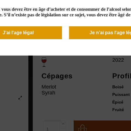
13,00 €
En stock
e, vous devez être en âge d’acheter et de consommer de l’alcool selon 
. S’il n’existe pas de législation sur ce sujet, vous devez être âgé d
J'ai l'age légal
Je n'ai pas l'age lé
Couleur
Mill
2022
Cépages
Profi
Merlot
Boisé
Syrah
Puissant
Épicé
Fruité