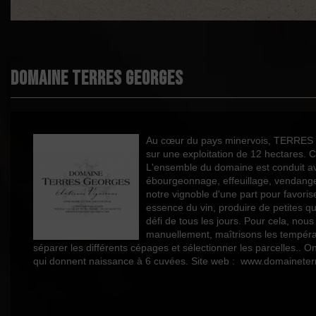
Palmarès
Boisé
Puissant
Domaine Terres Georges
Épicé
Fruité
Cépages
Au cœur du pays minervois, TERRES GE
sur une exploitation de 12 hectares. Ce
L'ensemble du domaine est conduit avec 
Profil
ébourgeonnage, effeuillage, vendanges
Couleur
notre vignoble d'une part pour favorise
essence du vin, produire de petites qu
Millésime
défi de tous les jours. Pour cela, no
manuellement, maîtrisons les températ
Volume
séparer les différents cépages et sélectionner les parcelles..
qui donnent naissance à 6 cuvées. Site web : www.domainet
Rayons