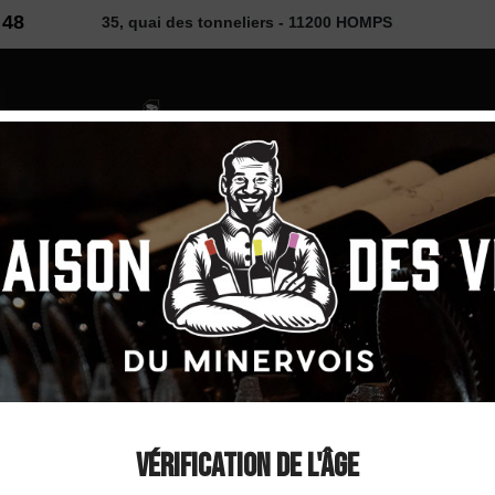
 48
35, quai des tonneliers - 11200 HOMPS
2026
 VINS
SELECTION
COUP DE ❤
DÉCOUVE
2022
Domaine Terres Ge
IGP Oc Rouge 2022
Vérification de l'âge