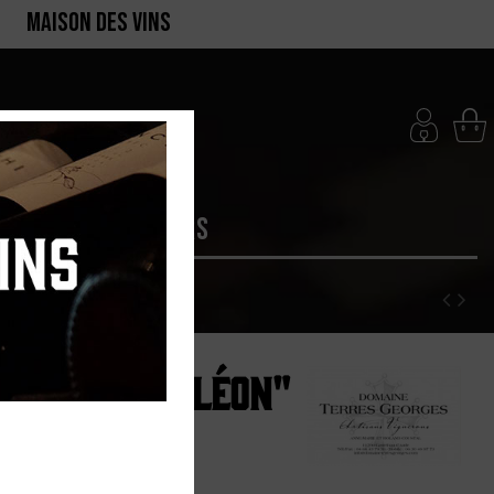
MAISON DES VINS
RTE
PRODUCTEURS
orges "Caméléon"