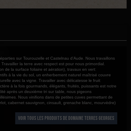
uedoc Roussillon Argent
arties sur Tourouzelle et Castelnau d’Aude. Nous travaillons
 Travailler la terre avec respect est pour nous primordial.
 de la surface foliaire et aération), travaux en vert:
ifs à la vie du sol, un enherbement naturel maîtrisé couvre
elle avec la vigne. Travailler avec délicatesse le fruit:
ctère à la fois gourmands, élégants, fruités, puissants est notre
lité après un deuxième tri sur table, nous pigeons
illésimes. Nous vinifions dans de petites cuves permettant de
erlot, cabernet sauvignon, cinsault, grenache blanc, mourvèdre)
VOIR TOUS LES PRODUITS DE DOMAINE TERRES GEORGES