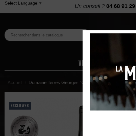
Select Language
▼
Un conseil ?
04 68 91 29
VINS
MAISON DES
Accueil
Domaine Terres Georges "Caméléon" IGP Oc Rouge 
EXCLU WEB