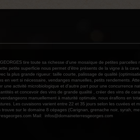
Concours des Grands Vins du Lang
2
2
2
2
Merlot
ORGES tire toute sa richesse d’une mosaïque de petites parcelles rép
Syrah
tte petite superficie nous permet d'être présents de la vigne à la cave.
la plus grande rigueur: taille courte, palissage de qualité (optimisation
Epicé
 en vert si nécessaire, vendanges manuelles, petits rendements. Attent
Rouge
r une activité microbiologique et d'autre part pour une concurrence natur
antités et concevoir des vins de grande qualité , créer des vins de cara
2022
us vendangeons manuellement à maturité optimale, nous éraflons en tota
ures. Les cuvaisons varient entre 22 et 35 jours selon les cuvées et m
75cl
 On trouve sur le domaine 8 cépages (Carignan, grenache noir, syrah, m
erresgeorges.com Mail: infos@domaineterresgeorges.com
Vins Internet
Vins Internet
Vins Internet