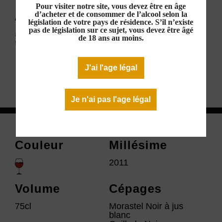
Pour visiter notre site, vous devez être en âge
AOP Minervois Rouge 2011
d’acheter et de consommer de l’alcool selon la
législation de votre pays de résidence. S’il n’existe
33,00 €
pas de législation sur ce sujet, vous devez être âgé
de 18 ans au moins.
En stock
J'ai l'age légal
Télécharger la fiche technique
Je n'ai pas l'age légal
Couleur
Millésime
2011
Volume
Cépages
75cl
Morastel Noir à jus
blanc