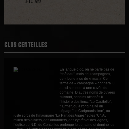
8-10 ans
Démarche
Haute Valeur
environnementale
Environnementale
Appellation
AOC Minervois
Boisé
0
Puissant
2
Clos Centeilles
Épicé
2
Fruité
2
Cépages
Morastel Noir à jus blanc
En langue d’oc, on ne parle pas de
Oeillade Noire
“château”, mais de «campagne»,
Piquepoul Noir
de « borie » ou de « mas ». Ce
Riveyrenc Noir
terme de « campagne » donnera lui
Profil
Fruité
aussi son nom à une cuvée du
domaine. D’autres noms de cuvées
Couleur
Rouge
suivront, certains attachés à
l’histoire des lieux, "Le Capitelle",
Millésime
2011
"l'Erme", ou à l'originalité du
cépage "Le Carignanissime", ou
Volume
75cl
juste sortis de l'imaginaire "La Part des Anges" et les "C". Au
milieu des oliviers, des amandiers, des cyprès et des vignes,
l’église de N.D. de Centeilles prolonge le domaine et domine les