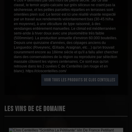
« clos » délimités par des murs de pierre sèche. Sur ce site
classé, le terroir argilo-calcaire sur grès siliceux ne craint pas la
sécheresse, et les petites parcelles réparties en terrasses sont
orientées plein sud. Le terroir est ici une réalité vivante respecté
par un travail aux rendements volontairement bas (30-45 hl/ha
en moyenne), à une viticulture de type raisonné, à des
vendanges entièrement manuelles. Le climat est méditerranéen
semi-aride à hiver doux avec une pluviométrie très faible
(500mm/an). La production annuelle d'environ 60.000 bouteilles.
Depuis une quinzaine d'années, des cépages anciens du
Languedoc (Riveyrenc, Œillade, Araignan, etc…) qu'on trouvait
couramment encore au 18ème siècle et qu'il a fallu aller chercher
dans des conservatoires de la région ou reproduire par sélection
massale côtoient les vignes centenaires. Ce sont eux qu'on
retrouve dans les 2 cuvées C de Centeilles (en rouge et en
blanc). https://closcenteilles.com/
VOIR TOUS LES PRODUITS DE CLOS CENTEILLES
Les vins de ce domaine