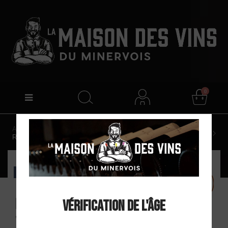
0
Accueil
Clos Centeilles "C de Centeilles" AOP Minervois
Rouge 2011
EXCLU WEB
Clos Centeilles
Vérification de l'âge
"C de Centeilles"