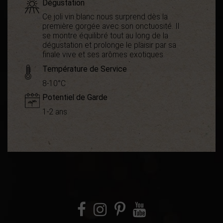
Dégustation
Ce joli vin blanc nous surprend dès la
première gorgée avec son onctuosité. Il
se montre équilibré tout au long de la
dégustation et prolonge le plaisir par sa
finale vive et ses arômes exotiques.
Température de Service
8-10°C
Potentiel de Garde
1-2 ans
Démarche
Bio
environnementale
Appellation
AOC Minervois
Boisé
0
Puissant
1
Fruité
3
Cépages
Grenache
Macabeu
Marsanne