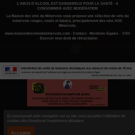
L'ABUS D'ALCOOL EST DANGEREUX POUR LA SANTÉ - A
Viognier
CONSOMMER AVEC MODÉRATION
Profil
Fruité
La Maison des vins du Minervois
vous propose une sélection de vins du
minervois rouges, rosés et blancs, principalement des vins AOC
Couleur
Blanc
Minervois.
Millésime
2025
www.
maisondesvinsduminervois.com -
Contact
-
Mentions légales
-
CGV
-
Exercer mon droit de rétractation
Volume
75cl
En poursuivant votre navigation sur ce site, vous acceptez l’utilisation de
cookies afin d'améliorer l'expérience utilisateur.
Accepter