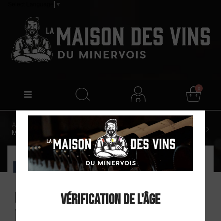
Select Language
▼
0
Accueil
Cellier Lauran Cabaret "Le Bio Blanc" AOP
Minervois Blanc 2025
EXCLU WEB
Cellier Lauran Cabaret "Le
Vérification de l'âge
Bio Blanc" AOP Minervois