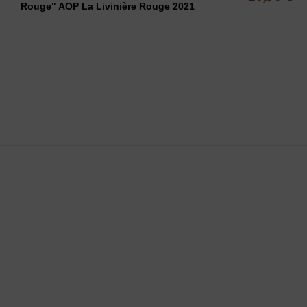
Rouge" AOP La Livinière Rouge 2021
-10 de 10 article(s)
LCOOL EST DANGEREUX POUR LA SANTÉ - A CONSOMMER AVEC
pose une sélection de vins du minervois rouges, rosés et blancs
uminervois.com -
Contact
-
Mentions légales
-
CGV
-
Exercer mon