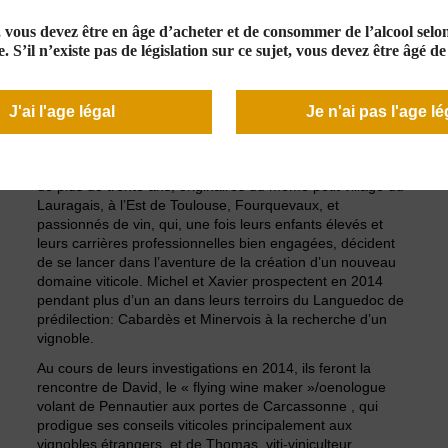
e, vous devez être en âge d’acheter et de consommer de l’alcool selon 
LE DOMAINE
. S’il n’existe pas de législation sur ce sujet, vous devez être âgé d
Notre Histoire
J'ai l'age légal
Je n'ai pas l'age lé
Un projet collectif et amical
Le Domaine Les Combes Cachées est issu d’un projet
collectif qui s’est concrétisé en 2015. Celui de trois amis
de plus de trente ans, originaires du même petit village du
Lauragais, à l’Est de Toulouse, Fourquevaux, et
passionnés de vin, qui, une fois leurs enfants élevés et
leurs carrières professionnelles bien engagées, décident
de se lancer dans l’aventure de la création d’un nouveau
domaine viticole. Michel et Xavier prospectent en 2014
pendant plus d’un an dans leurs terroirs du Languedoc de
prédilection: Cabardès et Minervois à la recherche d’un
vignoble.
Au cours de leurs investigations en 2014, ils feront la
rencontre de David, le « flying wine maker »/oenologue
volant de Pennautier aux portes de Carcassonne , qui
prodigue ses conseils viticoles principalement aux
vignobles étrangers, et de Thomas, viti-viniculteur