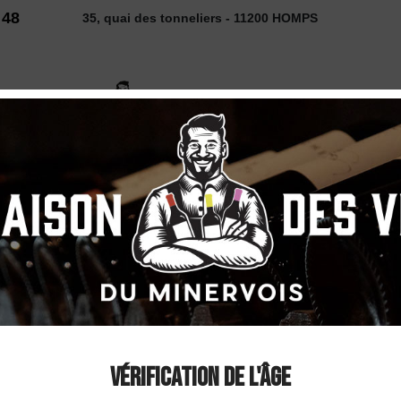
 48
35, quai des tonneliers - 11200 HOMPS
2026
 VINS
SELECTION
COUP DE ❤
DÉCOUVE
ées
Vérification de l'âge