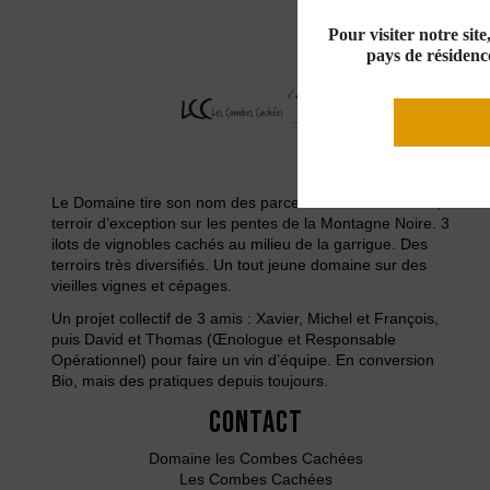
Pour visiter notre sit
pays de résidence
Le Domaine tire son nom des parcelles du Petit Causse,
terroir d’exception sur les pentes de la Montagne Noire. 3
ilots de vignobles cachés au milieu de la garrigue. Des
terroirs très diversifiés. Un tout jeune domaine sur des
vieilles vignes et cépages.
Un projet collectif de 3 amis : Xavier, Michel et François,
puis David et Thomas (Œnologue et Responsable
Opérationnel) pour faire un vin d’équipe. En conversion
Bio, mais des pratiques depuis toujours.
Contact
Domaine les Combes Cachées
Les Combes Cachées