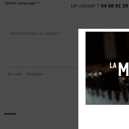
Select Language
▼
Un conseil ?
04 68 91 29
VINS
MAISON DES
Accueil
Marques
Domaine les Combes Cachées
Domaine les Combes Cach