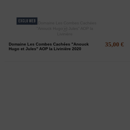
EXCLU WEB
35,00 €
Domaine Les Combes Cachées "Anouck
Hugo et Jules" AOP la Livinière 2020
Affichage 1
L'ABUS D'A
La Maison des vins du Minervois
vous pro
www.
maisondesvinsd