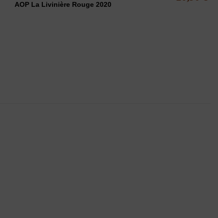
AOP La Livinière Rouge 2020
 MODÉRATION
, principalement des vins AOC Minervois.
 droit de rétractation