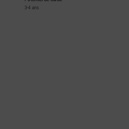
3-4 ans
Démarche
Bio
environnementale