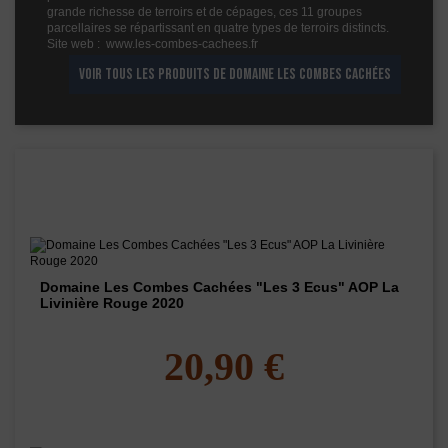
grande richesse de terroirs et de cépages, ces 11 groupes
parcellaires se répartissant en quatre types de terroirs distincts.
Site web : www.les-combes-cachees.fr
VOIR TOUS LES PRODUITS DE DOMAINE LES COMBES CACHÉES
Les vins de ce domaine
Domaine Les Combes Cachées "Les 3 Ecus" AOP La
Livinière Rouge 2020
20,90 €