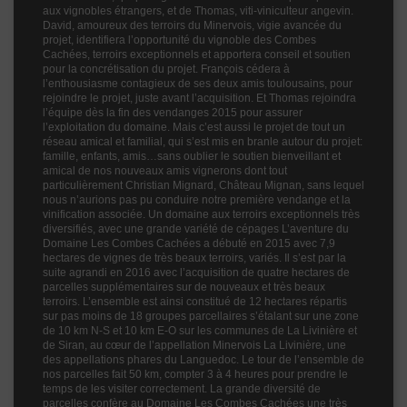
aux vignobles étrangers, et de Thomas, viti-viniculteur angevin.
David, amoureux des terroirs du Minervois, vigie avancée du
projet, identifiera l’opportunité du vignoble des Combes
Cachées, terroirs exceptionnels et apportera conseil et soutien
pour la concrétisation du projet. François cédera à
l’enthousiasme contagieux de ses deux amis toulousains, pour
rejoindre le projet, juste avant l’acquisition. Et Thomas rejoindra
l’équipe dès la fin des vendanges 2015 pour assurer
l’exploitation du domaine. Mais c’est aussi le projet de tout un
réseau amical et familial, qui s’est mis en branle autour du projet:
famille, enfants, amis…sans oublier le soutien bienveillant et
amical de nos nouveaux amis vignerons dont tout
particulièrement Christian Mignard, Château Mignan, sans lequel
nous n’aurions pas pu conduire notre première vendange et la
vinification associée. Un domaine aux terroirs exceptionnels très
diversifiés, avec une grande variété de cépages L’aventure du
Domaine Les Combes Cachées a débuté en 2015 avec 7,9
hectares de vignes de très beaux terroirs, variés. Il s’est par la
suite agrandi en 2016 avec l’acquisition de quatre hectares de
parcelles supplémentaires sur de nouveaux et très beaux
terroirs. L’ensemble est ainsi constitué de 12 hectares répartis
sur pas moins de 18 groupes parcellaires s’étalant sur une zone
de 10 km N-S et 10 km E-O sur les communes de La Livinière et
de Siran, au cœur de l’appellation Minervois La Livinière, une
des appellations phares du Languedoc. Le tour de l’ensemble de
nos parcelles fait 50 km, compter 3 à 4 heures pour prendre le
temps de les visiter correctement. La grande diversité de
parcelles confère au Domaine Les Combes Cachées une très