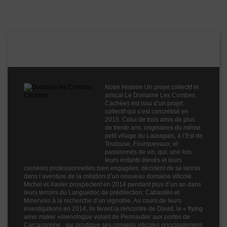
Appellation
AOC Minervois
Boisé
0
Puissant
2
Domaine les Combes Cachées
Épicé
0
Fruité
2
Degré
13.5°
Notre Histoire Un projet collectif et
Cépages
Grenache Blanc
amical Le Domaine Les Combes
Roussanne
Cachées est issu d’un projet
collectif qui s’est concrétisé en
Profil
Fruité
2015. Celui de trois amis de plus
de trente ans, originaires du même
Couleur
Blanc
petit village du Lauragais, à l’Est de
Toulouse, Fourquevaux, et
Millésime
2025
passionnés de vin, qui, une fois
leurs enfants élevés et leurs
Volume
75cl
carrières professionnelles bien engagées, décident de se lancer
dans l’aventure de la création d’un nouveau domaine viticole.
Michel et Xavier prospectent en 2014 pendant plus d’un an dans
leurs terroirs du Languedoc de prédilection: Cabardès et
Minervois à la recherche d’un vignoble. Au cours de leurs
investigations en 2014, ils feront la rencontre de David, le « flying
wine maker »/oenologue volant de Pennautier aux portes de
Carcassonne , qui prodigue ses conseils viticoles principalement