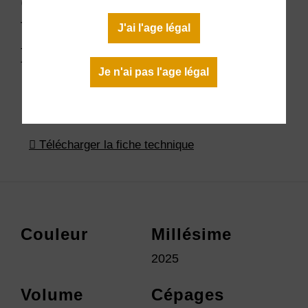
Combes Cachées "Combe
Violon" AOP Minervois
J'ai l'age légal
Blanc 2025
Je n'ai pas l'age légal
18,00 €
En stock
Télécharger la fiche technique
Couleur
Millésime
2025
Volume
Cépages