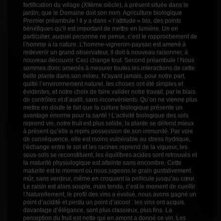
fortification du village (XIIème siècle), à présent située dans le
jardin, que le Domaine doit son nom. Agriculture biologique
Premier préambule ! Il y a dans « l’attitude » bio, des points
bénéfiques qu’il est important de mettre en lumière. Un en
particulier, auquel personne ne pense, c’est le rapprochement de
l’homme à la nature. L’homme-vigneron-paysan est amené à
redevenir un grand observateur, il doit à nouveau raisonner, à
nouveau découvrir. Ceci change tout. Second préambule ! Nous
sommes donc amenés à mesurer toutes les interactions de cette
belle plante dans son milieu. N’ayant jamais, pour notre part,
quitté l’environnement naturel, les choses ont été simples et
évidentes, et notre choix de faire valider notre travail, par le biais
de contrôles et d’audit, sans inconvénients. Qu’on ne vienne plus
mettre en doute le fait que la culture biologique présente un
avantage énorme pour la santé ! L’activité biologique des sols
reprend vie, notre fruit est plus solide, la plante se défend mieux
à présent qu’elle a repris possession de son immunité. Par voie
de conséquence, elle est moins vulnérable au stress hydrique,
l’échange entre le sol et les racines reprend de la vigueur, les
sous-sols se reconstituent, les équilibres acides sont retrouvés et
la maturité physiologique est atteinte sans encombre. Cette
maturité est le moment où nous jugeons le grain gustativement
mûr, sans verdeur, même en croquant la pellicule jusqu’au cœur.
Le raisin est alors souple, mais tendu, c’est le moment de cueillir
! Naturellement, le profil des vins a évolué, nous avons gagné un
point d’acidité et perdu un point d’alcool : les vins ont acquis
davantage d’élégance, sont plus classieux, plus fins. La
perception du fruit est nette qui en amont a donné ce vin. Les