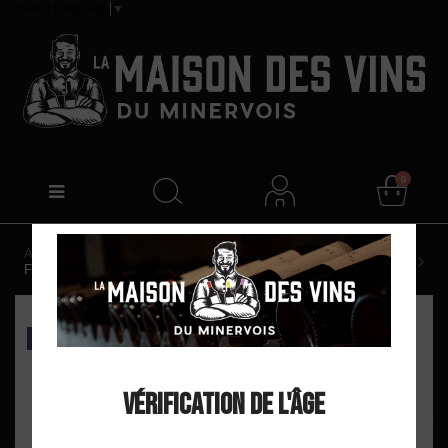
Select Language
▼
0
Accueil
Domaine Tour Boisée "Amuse Bouche" Vin de
France Blanc 2024
EXCLU WEB
Vérification de l'âge