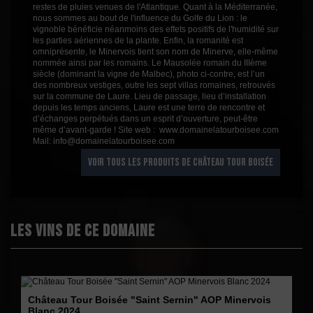
restes de pluies venues de l'Atlantique. Quant à la Méditerranée,
nous sommes au bout de l'influence du Golfe du Lion : le
vignoble bénéficie néanmoins des effets positifs de l'humidité sur
les parties aériennes de la plante. Enfin, la romanité est
omniprésente, le Minervois tient son nom de Minerve, elle-même
nommée ainsi par les romains. Le Mausolée romain du IIIème
siècle (dominant la vigne de Malbec), photo ci-contre, est l’un
des nombreux vestiges, outre les sept villas romaines, retrouvés
sur la commune de Laure. Lieu de passage, lieu d’installation
depuis les temps anciens, Laure est une terre de rencontre et
d’échanges perpétués dans un esprit d’ouverture, peut-être
même d’avant-garde ! Site web : www.domainelatourboisee.com
Mail: info@domainelatourboisee.com
VOIR TOUS LES PRODUITS DE CHÂTEAU TOUR BOISÉE
Les vins de ce domaine
Château Tour Boisée "Saint Sernin" AOP Minervois
Blanc 2024