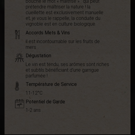
bouche le mot « maîtrise » : qui peut
prétendre maîtriser la nature ! la
cueillette est exclusivement manuelle
et, je vous le rappelle, la conduite du
vignoble est en culture biologique.
Accords Mets & Vins
il est incontournable sur les fruits de
mers
Dégustation
Le vin est tendu, ses arômes sont riches
et subtils bénéficiant d’une garrigue
parfumée !
Température de Service
11-12°C
Potentiel de Garde
1-2 ans
Démarche
Bio
environnementale
Appellation
Vin de France