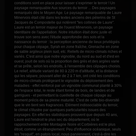
conditions sont en place pour laisser s’exprimer le terroir ! Un
paysage remarquable Aux sources du terroir ... Des paysages
remarqués dès le Moyen Age. Le paysage remarquable de Laure
Minervois était cité dans les textes anciens des pèlerins de St
Jacques de Compostelle qui notèrent "les collines de Laure".
Laure est un terroir majeur de l'ouest Minervois, un paysage
identitaire de l'appellation. Notre intuition était donc juste et
trouve son sens avec l'étude approfondie des sols et la
naissance du terroir : la perception ancienne de lieux privilégiés
pour chaque cépage, Syrah en zone fraîche, Grenache en zone
de sable argileux plein sud, etc. Reliefs de micro-climats riches et
variés. C'est ainsi que notre vignoble, du nord au sud et d'est en
ouest, jouit de sols où la proportion des grès et des argiles varie
et se prête, selon les endroits, à l'ensemble des cépages choisis.
Le relief, altitude variant de 80 à 220 m d'altitude, et la distance
qui les sépare, pouvant aller de 2 à 7 km, ont créé les conditions
de micro-climats protégeant le vignoble du déploiement des
maladies - effet renforcé par un vignoble communal planté à 30%
de l'espace total, le reste étant formé de bois, de landes et de
garrigues - et permettant la cueillette de chaque cépage au
moment précis de sa pleine maturité. C'est de cette bio-diversité
que le vin tient ses fragrances. Elément indissociable du terroir,
le climat s'illustre par quelques particularités issues des
paysages. En effet les statistiques prouvent que depuis 40 ans,
Laure est l'endroit le plus sec du département, où le
rapprochement entre Montagne Noire et Corbières est le plus
étroit, comme un étranglement. Peu d'influence océanique, seuls
les "resquit", en patois local, nous parviennent, c'est-à-dire les