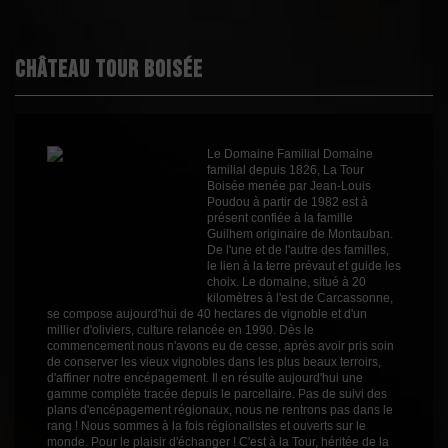
Boisé
0
Puissant
1
Château Tour Boisée
Épicé
0
Fruité
3
Cépages
Chardonnay
Le Domaine Familial Domaine
Muscat Petits Grains
familial depuis 1826, La Tour
Sauvignon Blanc
Boisée menée par Jean-Louis
Profil
Fruité
Poudou à partir de 1982 est à
présent confiée à la famille
Couleur
Blanc
Guilhem originaire de Montauban.
De l'une et de l'autre des familles,
Millésime
2024
le lien à la terre prévaut et guide les
choix. Le domaine, situé à 20
Volume
75cl
kilomètres à l'est de Carcassonne,
se compose aujourd'hui de 40 hectares de vignoble et d'un
Rayons
Vins Internet
millier d'oliviers, culture relancée en 1990. Dès le
Vins Internet
commencement nous n'avons eu de cesse, après avoir pris soin
de conserver les vieux vignobles dans les plus beaux terroirs,
d'affiner notre encépagement. Il en résulte aujourd'hui une
gamme complète tracée depuis le parcellaire. Pas de suivi des
plans d'encépagement régionaux, nous ne rentrons pas dans le
rang ! Nous sommes à la fois régionalistes et ouverts sur le
monde. Pour le plaisir d'échanger ! C'est à la Tour, héritée de la