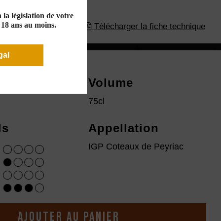
la législation de votre
e 18 ans au moins.
Télécharger la fiche technique
gal
ésime
Volume
75cl
ls
Appellation
IGP Coteaux de Peyriac
Ajouter au panier