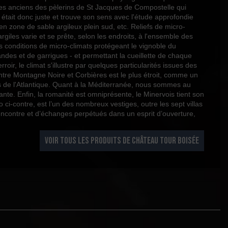
tes anciens des pèlerins de St Jacques de Compostelle qui
on était donc juste et trouve son sens avec l'étude approfondie
n zone de sable argileux plein sud, etc. Reliefs de micro-
argiles varie et se prête, selon les endroits, à l'ensemble des
les conditions de micro-climats protégeant le vignoble du
ndes et de garrigues - et permettant la cueillette de chaque
oir, le climat s'illustre par quelques particularités issues des
ntre Montagne Noire et Corbières est le plus étroit, comme un
ues de l'Atlantique. Quant à la Méditerranée, nous sommes au
lante. Enfin, la romanité est omniprésente, le Minervois tient son
-contre, est l’un des nombreux vestiges, outre les sept villas
encontre et d’échanges perpétués dans un esprit d’ouverture,
VOIR TOUS LES PRODUITS DE CHÂTEAU TOUR BOISÉE