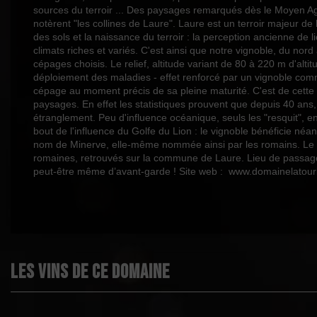
sources du terroir ... Des paysages remarqués dès le Moyen Ag
notèrent "les collines de Laure". Laure est un terroir majeur de 
des sols et la naissance du terroir : la perception ancienne de
climats riches et variés. C'est ainsi que notre vignoble, du nord
cépages choisis. Le relief, altitude variant de 80 à 220 m d'alti
déploiement des maladies - effet renforcé par un vignoble commu
cépage au moment précis de sa pleine maturité. C'est de cette bio
paysages. En effet les statistiques prouvent que depuis 40 ans
étranglement. Peu d'influence océanique, seuls les "resquit", e
bout de l'influence du Golfe du Lion : le vignoble bénéficie néan
nom de Minerve, elle-même nommée ainsi par les romains. Le Mau
romaines, retrouvés sur la commune de Laure. Lieu de passage, 
peut-être même d’avant-garde ! Site web : www.domainelatou
Les vins de ce domaine