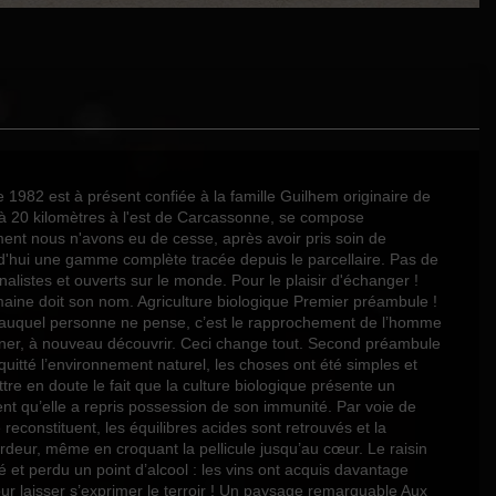
982 est à présent confiée à la famille Guilhem originaire de
ué à 20 kilomètres à l'est de Carcassonne, se compose
ment nous n'avons eu de cesse, après avoir pris soin de
urd'hui une gamme complète tracée depuis le parcellaire. Pas de
listes et ouverts sur le monde. Pour le plaisir d'échanger !
 Domaine doit son nom. Agriculture biologique Premier préambule !
ier, auquel personne ne pense, c’est le rapprochement de l’homme
nner, à nouveau découvrir. Ceci change tout. Second préambule
uitté l’environnement naturel, les choses ont été simples et
ttre en doute le fait que la culture biologique présente un
sent qu’elle a repris possession de son immunité. Par voie de
reconstituent, les équilibres acides sont retrouvés et la
rdeur, même en croquant la pellicule jusqu’au cœur. Le raisin
é et perdu un point d’alcool : les vins ont acquis davantage
our laisser s’exprimer le terroir ! Un paysage remarquable Aux