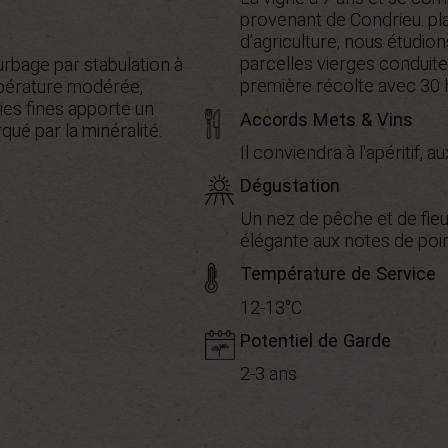
provenant de Condrieu. pl
d’agriculture, nous étudio
parcelles vierges conduites
rbage par stabulation à
première récolte avec 30 
empérature modérée,
lies fines apporte un
Accords Mets & Vins
ué par la minéralité.
Il conviendra à l'apéritif, 
Dégustation
Un nez de pêche et de fleu
élégante aux notes de poi
Température de Service
12-13°C
Potentiel de Garde
2-3 ans
Bio
IGP Coteaux de Peyriac