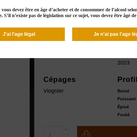
12,00 €
En stock
e, vous devez être en âge d’acheter et de consommer de l’alcool selon 
. S’il n’existe pas de législation sur ce sujet, vous devez être âgé d
J'ai l'age légal
Je n'ai pas l'age lé
Couleur
Mill
2023
Cépages
Profi
Viognier
Boisé
Puissant
Épicé
Fruité