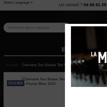
Select Language
▼
Un conseil ?
04 68 91 29
VINS
MAISON DES
Accueil
Domaine Tour Boisée "Bel Serrat Viognier" IGP Cotea
EXCLU WEB