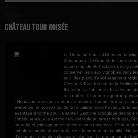
Boisé
Puissant
Château Tour Boisée
Épicé
Fruité
Cépages
Le Domaine Familial Domaine familial 
Montauban. De l'une et de l'autre des 
Profil
aujourd'hui de 40 hectares de vignobl
Couleur
conserver les vieux vignobles dans le
suivi des plans d'encépagement région
Millésime
C'est à la Tour, héritée de la fortific
Il y a dans « l’attitude » bio, des po
Volume
à la nature. L’homme-vigneron-paysan
! Nous sommes donc amenés à mesurer toutes les interactions de 
évidentes, et notre choix de faire valider notre travail, par le 
avantage énorme pour la santé ! L’activité biologique des sols r
conséquence, elle est moins vulnérable au stress hydrique, l’éch
maturité physiologique est atteinte sans encombre. Cette matur
est alors souple, mais tendu, c’est le moment de cueillir ! Natur
d’élégance, sont plus classieux, plus fins. La perception du fru