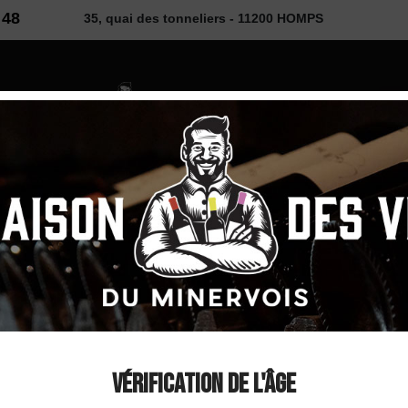
 48
35, quai des tonneliers - 11200 HOMPS
2026
 VINS
SELECTION
COUP DE ❤
DÉCOUVE
ux de Peyriac Blanc 2023
Domaine Tour Boisé
Viognier" IGP Cote
Vérification de l'âge