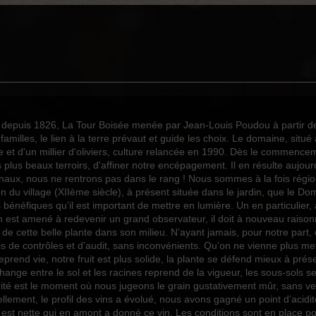
0
1
0
3
Viognier
depuis 1826, La Tour Boisée menée par Jean-Louis Poudou à partir de 1
familles, le lien à la terre prévaut et guide les choix. Le domaine, sit
Fruité
e et d'un millier d'oliviers, culture relancée en 1990. Dès le commence
Blanc
s plus beaux terroirs, d'affiner notre encépagement. Il en résulte aujo
aux, nous ne rentrons pas dans le rang ! Nous sommes à la fois régiona
2023
ation du village (XIIème siècle), à présent située dans le jardin, que le
ints bénéfiques qu’il est important de mettre en lumière. Un en particul
75cl
 est amené à redevenir un grand observateur, il doit à nouveau raiso
cette belle plante dans son milieu. N’ayant jamais, pour notre part, q
biais de contrôles et d’audit, sans inconvénients. Qu’on ne vienne plus me
eprend vie, notre fruit est plus solide, la plante se défend mieux à pré
ange entre le sol et les racines reprend de la vigueur, les sous-sols se 
ité est le moment où nous jugeons le grain gustativement mûr, sans ve
ellement, le profil des vins a évolué, nous avons gagné un point d’acidit
it est nette qui en amont a donné ce vin. Les conditions sont en place p