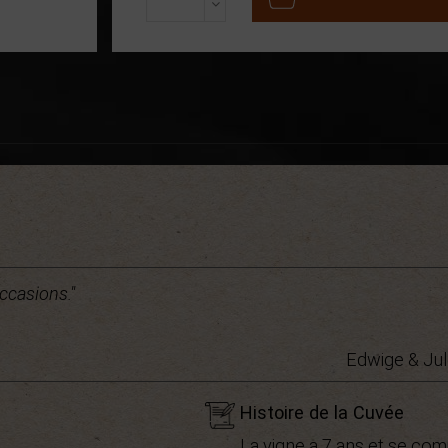
ccasions."
Edwige & Jul
Histoire de la Cuvée
La vigne a 7 ans et se com