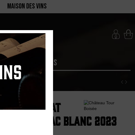
MAISON DES VINS
RTE
PRODUCTEURS
e "Bel Serrat
aux de Peyriac Blanc 2023