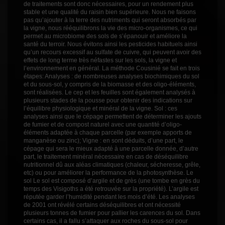
de traitements sont donc nécessaires, pour un rendement plus
stable et une qualité du raisin bien supérieure. Nous ne faisons
pas qu’ajouter à la terre des nutriments qui seront absorbés par
la vigne, nous rééquilibrons la vie des micro-organismes, ce qui
permet au microbiome des sols de s’épanouir et améliore la
santé du terroir. Nous évitons ainsi les pesticides habituels ainsi
qu’un recours excessif au sulfate de cuivre, qui peuvent avoir des
effets de long terme très néfastes sur les sols, la vigne et
l’environnement en général. La méthode Cousinié se fait en trois
étapes: Analyses : de nombreuses analyses biochimiques du sol
et du sous-sol, y compris de la biomasse et des oligo-éléments,
sont réalisées. Le cep et les feuilles sont également analysés à
plusieurs stades de la pousse pour obtenir des indications sur
l’équilibre physiologique et minéral de la vigne. Sol : ces
analyses ainsi que le cépage permettent de déterminer les ajouts
de fumier et de compost naturel avec une quantité d’oligo-
éléments adaptée à chaque parcelle (par exemple apports de
manganèse ou zinc); Vigne : en sont déduits, d’une part, le
cépage qui sera le mieux adapté à une parcelle donnée, d’autre
part, le traitement minéral nécessaire en cas de déséquilibre
nutritionnel dû aux aléas climatiques (chaleur, sécheresse, grêle,
etc) ou pour améliorer la performance de la photosynthèse. Le
sol Le sol est composé d’argile et de grès (une tombe en grès du
temps des Visigoths a été retrouvée sur la propriété). L’argile est
réputée garder l’humidité pendant les mois d’été. Les analyses
de 2001 ont révélé certains déséquilibres et ont nécessité
plusieurs tonnes de fumier pour pallier les carences du sol. Dans
certains cas, il a fallu s’attaquer aux roches du sous-sol pour