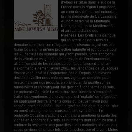
Challenge Argent
d'Albas est situé dans le sud de la
France dans la région Languedoc,
Boisé
0
au cœur des collines qui entourent
la ville médiévale de Carcassonne.
Puissant
1
Au nord se trouve la Montagne
Noire, au sud-est la Méditerranée
Épicé
1
et au sud la chaîne des
Fruité
Pyrénées. Les forêts et la garrigue
3
qui couvrent les deux tiers du
Degré
13.5°
domaine constituent un refuge pour les oiseaux migrateurs et la
faune locale ainsi qu’une protection naturelle et écologique pour
Cépages
Marsanne
les 26 hectares de vignoble qui y sont plantés. Notre approche
Roussanne
de la viticulture est guidée par le respect de l’environnement,
allié à l’emploi de techniques de pointe qui laissent le terroir
Profil
Fruité
s’exprimer pleinement. Avant 2001, les vendanges de St Jacques
étaient vendues à la Coopérative locale. Depuis, nous avons
Couleur
Blanc
décidé de vinifier nous-mêmes nos vignes au domaine pour
mieux maîtriser nos produits, en privilégiant la qualité sur les
Millésime
2023
rendements et en pratiquant une gestion à long terme des sols.
Volume
75cl
Le protocole Cousinié La viticulture traditionnelle s’emploie à
traiter les symptômes d’une vigne qui est “malade” ou “attaquée”,
Rayons
Vin 2021
en appliquant des traitements ciblés qui peuvent avoir pour
Vin 2021
conséquence de déséquilibrer le système écologique global, tout
Vin 2021
en omettant d’agir sur les causes de ces symptômes. Le
protocole Cousinié s’attache quant à lui à améliorer la santé des
vignes en apportant aux sols les nutriments dont ils ont besoin. Il
renforce la résistance aux parasites et aux maladies ainsi qu’aux
stress environnementaux tels que la sécheresse et le vent. Moins