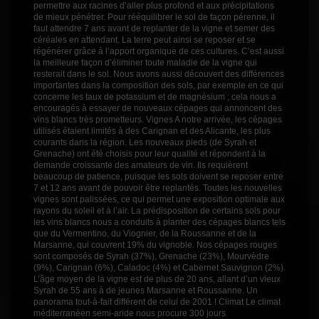
permettre aux racines d’aller plus profond et aux précipitations
de mieux pénétrer. Pour rééquilibrer le sol de façon pérenne, il
faut attendre 7 ans avant de replanter de la vigne et semer des
céréales en attendant. La terre peut ainsi se reposer et se
régénérer grâce à l’apport organique de ces cultures. C’est aussi
la meilleure façon d’éliminer toute maladie de la vigne qui
resterait dans le sol. Nous avons aussi découvert des différences
importantes dans la composition des sols, par exemple en ce qui
concerne les taux de potassium et de magnésium ; cela nous a
encouragés à essayer de nouveaux cépages qui annoncent des
vins blancs très prometteurs. Vignes A notre arrivée, les cépages
utilisés étaient limités à des Carignan et des Alicante, les plus
courants dans la région. Les nouveaux pieds (de Syrah et
Grenache) ont été choisis pour leur qualité et répondent à la
demande croissante des amateurs de vin. Ils requièrent
beaucoup de patience, puisque les sols doivent se reposer entre
7 et 12 ans avant de pouvoir être replantés. Toutes les nouvelles
vignes sont palissées, ce qui permet une exposition optimale aux
rayons du soleil et à l’air. La prédisposition de certains sols pour
les vins blancs nous a conduits à planter des cépages blancs tels
que du Vermentino, du Viognier, de la Roussanne et de la
Marsanne, qui couvrent 19% du vignoble. Nos cépages rouges
sont composés de Syrah (37%), Grenache (23%), Mourvèdre
(9%), Carignan (6%), Caladoc (4%) et Cabernet Sauvignon (2%).
L’âge moyen de la vigne est de plus de 20 ans, allant d’un vieux
Syrah de 55 ans à de jeunes Marsanne et Roussanne. Un
panorama tout-à-fait différent de celui de 2001 ! Climat Le climat
méditerranéen semi-aride nous procure 300 jours