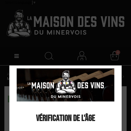
Select Language
▼
0
Accueil
Château Saint Jacques d'Albas "Albas" AOP
Minervois Blanc 2023
DISPO EN MAGASIN
Vérification de l'âge