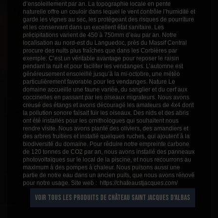
d’ensoleillement par an. La topographie locale en pente
naturelle offre un couloir dans lequel le vent contrôle l’humidité et
garde les vignes au sec, les protégeant des risques de pourriture
et les conservant dans un excellent état sanitaire. Les
précipitations varient de 450 à 750mm d’eau par an. Notre
localisation au nord-est du Languedoc, près du Massif Central
procure des nuits plus fraîches que dans les Corbières par
exemple. C’est un véritable avantage pour reposer le raisin
pendant la nuit et pour faciliter les vendanges. L’automne est
généreusement ensoleillé jusqu’à la mi-octobre, une météo
particulièrement favorable pour les vendanges. Nature Le
domaine accueille une faune variée, du sanglier et du cerf aux
coccinelles en passant par les oiseaux migrateurs. Nous avons
creusé des étangs et avons découragé les amateurs de 4x4 dont
la pollution sonore faisait fuir les oiseaux. Des nids et des abris
ont été installés pour les ornithologues qui souhaitent nous
rendre visite. Nous avons planté des oliviers, des amandiers et
des arbres fruitiers et installé quelques ruches, qui ajoutent à la
biodiversité du domaine. Pour réduire notre empreinte carbone
de 120 tonnes de CO2 par an, nous avons installé des panneaux
photovoltaïques sur le local de la piscine, et nous recourrons au
maximum à des pompes à chaleur. Nous puisons aussi une
partie de notre eau dans un ancien puits, que nous avons rénové
pour notre usage. Site web : https://chateaustjacques.com/
VOIR TOUS LES PRODUITS DE CHÂTEAU SAINT JACQUES D'ALBAS