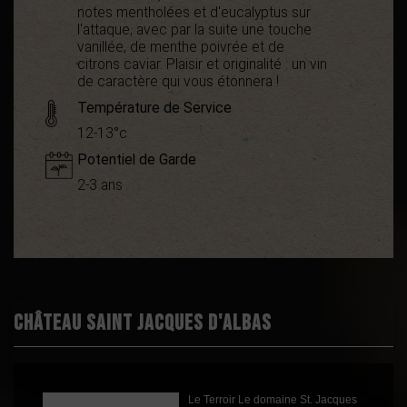
notes mentholées et d'eucalyptus sur
l'attaque, avec par la suite une touche
vanillée, de menthe poivrée et de
citrons caviar. Plaisir et originalité : un vin
de caractère qui vous étonnera !
Température de Service
12-13°c
Potentiel de Garde
2-3 ans
Démarche
Bio
environnementale
Appellation
AOC Minervois
Palmarès
Concours Mundus Vini
Argent
Decanter World Wine
Château Saint Jacques d'Albas
Awards Argent
Guide Gilbert & Gaillard
Or
Guide des Vins Bettane &
Desseauve Argent
International Wine
Le Terroir Le domaine St. Jacques