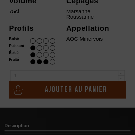
Volume
Cépages
75cl
Marsanne
Roussanne
Profils
Appellation
AOC Minervois
Boisé
Puissant
Épicé
Fruité
Ajouter au panier
Description