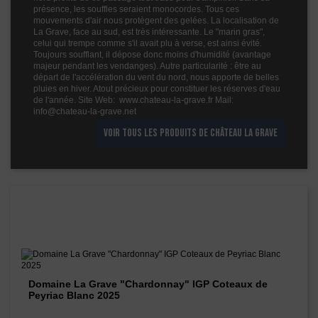
présence, les souffles seraient monocordes. Tous ces
mouvements d'air nous protègent des gelées. La localisation de
La Grave, face au sud, est très intéressante. Le "marin gras",
celui qui trempe comme s'il avait plu à verse, est ainsi évité.
Toujours soufflant, il dépose donc moins d'humidité (avantage
majeur pendant les vendanges). Autre particularité : être au
départ de l'accélération du vent du nord, nous apporte de belles
pluies en hiver. Atout précieux pour constituer les réserves d'eau
de l'année. Site Web: www.chateau-la-grave.fr Mail:
info@chateau-la-grave.net
VOIR TOUS LES PRODUITS DE CHÂTEAU LA GRAVE
Les vins de ce domaine
Domaine La Grave "Chardonnay" IGP Coteaux de
Peyriac Blanc 2025