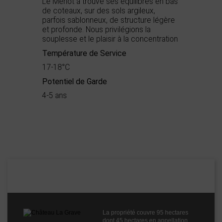
Le Merlot a trouvé ses équilibres en bas
de coteaux, sur des sols argileux,
parfois sablonneux, de structure légère
et profonde. Nous privilégions la
souplesse et le plaisir à la concentration
Température de Service
17-18°C
Potentiel de Garde
4-5 ans
Démarche
Terra vitis
environnementale
Appellation
IGP Coteaux de Peyriac
Boisé
0
Puissant
1
Château La Grave
Épicé
2
Fruité
3
Cépages
Merlot
La propriété couvre 95 hectares
Profil
Fruité
dont 45 hectares en appellation