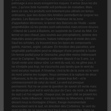
palissage à eux seuls enrayent les risques. Il arrive (tous les dix
ans...) qu'une forte humidité soit porteuse de maladies. Mais
dans ce cas, les produits sont tellement peu utilisés en temps
ordinaires, que des doses très limitées permettent de soigner les
plantes. Les Balcons de l'Aude A l'intérieur de la zone
d'appellation Minervois, le terroir des Balcons de l'Aude - vaste
amphithéâtre où les pentes sont vallonnées mais encore douces
- s'étend de Laure à Badens, en surplomb du Canal du Midi. Ce
terroir un peu chaud, peu soumis aux précipitations, amène des
maturités assez précoces. Nature hétérogène et mixte des sols.
Sauf les schistes, s'y trouvent tous les types de composants :
galets, marnes, argile, calcaire. En fonction des parcelles, une
originalité particulière peut se dégager d'une propriété à l'autre.
Un terroir parfait pour le Grenache, peut-être moins intéressant
pour le Carignan. Tendance confirmée depuis 4 ou 5 ans.. La
Syrah reste une valeur sûre. Le vent du sud, ici, ne gêne pas, il
ne s'installe pas trop, ne s'accroche pas tandis que le vent du
nord est plus marqué. A l'inverse, c'est la fin de la zone où le vent
du nord amène les nuages. Nous sommes à la rupture de deux
influences, la fin du vent du sud – jamais trop fort – et le
commencement de celui du nord. Le vent est presque
permanent. Nul ne se pose la question de savoir s'il vente mais
se demande quel est le vent du jour (le Cers -du nord-, le Marin -
du sud-) et l'on regarde, chaque jour, de quel côté se ploient les
arbres. Autre influence : hors des limites du Minervois, s'élève
devant nous la montagne d'Alaric, frange monumentale
descendant vers le sud, en direction des Corbières : le vent du
nord profite de ce passage tout tracé pour s'amplifier. Sans sa