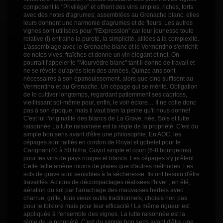
composent le "Privilège" et offrent des vins amples, riches, forts
avec des notes d'agrumes; assemblées au Grenache blanc, elles
leurs donnent une harmonie d'agrumes et de fleurs. Les autres
vignes sont utilisées pour "l'Expression" car leur jeunesse toute
relative (!) entraîne la pureté, la simplicité, alliées à la complexité.
L'assemblage avec le Grenache blanc et le Vermentino s'enrichit
de notes vives, fraîches et donne un vin élégant et net. On
pourrait l'appeler le "Mourvèdre blanc" tant il donne de travail et
ne se révèle qu'après bien des années. Quinze ans sont
nécessaires à son épanouissement, alors que cinq suffisent au
Vermentino et au Grenache. Un cépage qui se mérite. Obligation
de le cultiver longtemps, regardant patiemment ses caprices,
vieillissant soi-même pour, enfin, le voir éclore… Il ne colle donc
pas à son époque, mais il vaut bien la peine qu'il nous donne!
C'est lui l'originalité des blancs de La Grave. née. Sols et lutte
raisonnée La lutte raisonnée est la règle de la propriété. C'est du
simple bon sens avant d'être une philosophie. En AOC, les
cépages sont taillés en cordon de Royat et gobelet pour le
Carignan(40 à 50 hl/ha, Guyot simple et court (6-8 bourgeons)
pour les vins de pays rouges et blancs. Les cépages s'y prêtent.
Cette taille amène moins de plaies que d'autres méthodes. Les
sols de grave sont sensibles à la sécheresse. Ils ont besoin d'être
travaillés. Actions de décompactages réalisées l'hiver ; en été,
aération du sol par l'arrachage des mauvaises herbes avec
charrue, griffe, tous vieux outils traditionnels; choisis non pas
pour le folklore mais pour leur efficacité ! La même rigueur est
appliquée à l'ensemble des vignes. La lutte raisonnée est la
règle de la propriété. C'est du simple bon sens avant d'être une