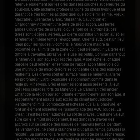
retenue également par les grès dans les couches supérieures du
sous-sol. Cette alchimie protége la vigne du stress hydrique et lui
garantit de très bonnes acidités quel que soit le millésime. Vieux
Maccabeu, Grenache Blanc, Marsanne, Sauvignon et
Chardonnay y trouvent une terre de prédilection. Les terres
arides Couvertes de graves, d'où le nom de la propriété, ces
terres sont légères, aérées. La pierre constitue un écran au soleil
et retient en même temps l'évaporation. Orienté sud, c'est un lieu
idéal pour les rouges, y compris le Mourvèdre malgré la
proximité de la limite de la zone où il peut s'épanouir. La terre est
difficile à travailler, abrasive, elle use les outils. Comme dans tout
le Minervois, son sous-sol est très varié. A son échelle, chaque
parcelle peut refléter l'ensemble de l'appellation Minervois où
une multitude de micro-terroirs se concentre dans des espaces
restreints. Les graves sont en surface mais se mêlent à la terre
en profondeur. L'argilo-calcaire est dominant comme dans le
reste du Minervois. Grès et marnes sont aussi présents, à leur
gré ! Nos cépages forts du Minervois Le Carignan très ancien.
Enfant de la région par son origine et "grand-père" par son âge, il
est parfaitement adapté aux excès du climat languedocien.
Rendement limité, complexité et richesse dûs à la longévité, en
font un élément essentiel de l'assemblage des AOC rouges. La
Syrah : s'est très bien adaptée au sol de graves. C'est une valeur
sûre car elle mûrit précocement. Il est donc rare d'avoir des
accrocs sur ce cépage (les risques de mauvais temps, pendant
les vendanges, ne sont à craindre la plupart du temps qu'après la
récolte). Sa surface foliaire naturelle la protège de la sécheresse.
La Syrah produit d'excellents rosés de saignée, magnifiques par