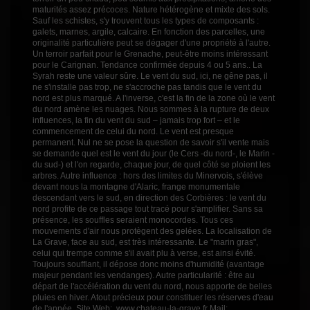
maturités assez précoces. Nature hétérogène et mixte des sols.
Sauf les schistes, s'y trouvent tous les types de composants :
galets, marnes, argile, calcaire. En fonction des parcelles, une
originalité particulière peut se dégager d'une propriété à l'autre.
Un terroir parfait pour le Grenache, peut-être moins intéressant
pour le Carignan. Tendance confirmée depuis 4 ou 5 ans.. La
Syrah reste une valeur sûre. Le vent du sud, ici, ne gêne pas, il
ne s'installe pas trop, ne s'accroche pas tandis que le vent du
nord est plus marqué. A l'inverse, c'est la fin de la zone où le vent
du nord amène les nuages. Nous sommes à la rupture de deux
influences, la fin du vent du sud – jamais trop fort – et le
commencement de celui du nord. Le vent est presque
permanent. Nul ne se pose la question de savoir s'il vente mais
se demande quel est le vent du jour (le Cers -du nord-, le Marin -
du sud-) et l'on regarde, chaque jour, de quel côté se ploient les
arbres. Autre influence : hors des limites du Minervois, s'élève
devant nous la montagne d'Alaric, frange monumentale
descendant vers le sud, en direction des Corbières : le vent du
nord profite de ce passage tout tracé pour s'amplifier. Sans sa
présence, les souffles seraient monocordes. Tous ces
mouvements d'air nous protègent des gelées. La localisation de
La Grave, face au sud, est très intéressante. Le "marin gras",
celui qui trempe comme s'il avait plu à verse, est ainsi évité.
Toujours soufflant, il dépose donc moins d'humidité (avantage
majeur pendant les vendanges). Autre particularité : être au
départ de l'accélération du vent du nord, nous apporte de belles
pluies en hiver. Atout précieux pour constituer les réserves d'eau
de l'année. Site Web: www.chateau-la-grave.fr Mail: