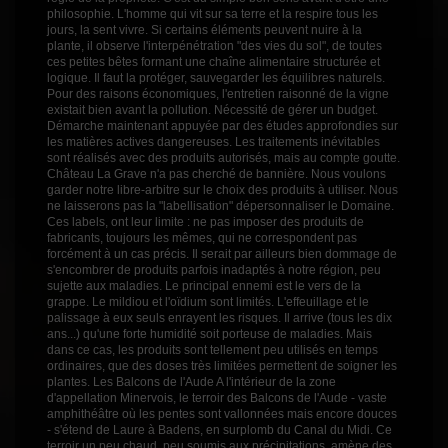
philosophie. L'homme qui vit sur sa terre et la respire tous les
jours, la sent vivre. Si certains éléments peuvent nuire à la
plante, il observe l'interpénétration "des vies du sol", de toutes
ces petites bêtes formant une chaîne alimentaire structurée et
logique. Il faut la protéger, sauvegarder les équilibres naturels.
Pour des raisons économiques, l'entretien raisonné de la vigne
existait bien avant la pollution. Nécessité de gérer un budget.
Démarche maintenant appuyée par des études approfondies sur
les matières actives dangereuses. Les traitements inévitables
sont réalisés avec des produits autorisés, mais au compte goutte.
Château La Grave n'a pas cherché de bannière. Nous voulons
garder notre libre-arbitre sur le choix des produits à utiliser. Nous
ne laisserons pas la "labellisation" dépersonnaliser le Domaine.
Ces labels, ont leur limite : ne pas imposer des produits de
fabricants, toujours les mêmes, qui ne correspondent pas
forcément à un cas précis. Il serait par ailleurs bien dommage de
s'encombrer de produits parfois inadaptés à notre région, peu
sujette aux maladies. Le principal ennemi est le vers de la
grappe. Le mildiou et l'oïdium sont limités. L'effeuillage et le
palissage à eux seuls enrayent les risques. Il arrive (tous les dix
ans...) qu'une forte humidité soit porteuse de maladies. Mais
dans ce cas, les produits sont tellement peu utilisés en temps
ordinaires, que des doses très limitées permettent de soigner les
plantes. Les Balcons de l'Aude A l'intérieur de la zone
d'appellation Minervois, le terroir des Balcons de l'Aude - vaste
amphithéâtre où les pentes sont vallonnées mais encore douces
- s'étend de Laure à Badens, en surplomb du Canal du Midi. Ce
terroir un peu chaud, peu soumis aux précipitations, amène des