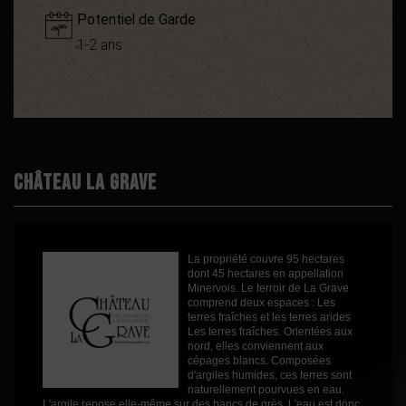
Potentiel de Garde
1-2 ans
Démarche
Terra vitis
environnementale
Appellation
IGP Coteaux de Peyriac
Boisé
0
Puissant
1
Château La Grave
Épicé
1
Fruité
2
Cépages
Sauvignon Blanc
La propriété couvre 95 hectares
Profil
Fruité
dont 45 hectares en appellation
Minervois. Le terroir de La Grave
Couleur
Blanc
comprend deux espaces : Les
terres fraîches et les terres arides
Millésime
2024
Les terres fraîches. Orientées aux
nord, elles conviennent aux
Volume
75cl
cépages blancs. Composées
d'argiles humides, ces terres sont
Rayons
Vins Internet
naturellement pourvues en eau.
Vins Internet
L'argile repose elle-même sur des bancs de grès. L'eau est donc
Vins Internet