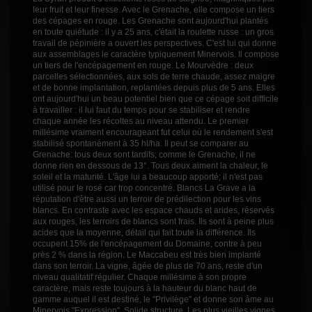
leur fruit et leur finesse. Avec le Grenache, elle compose un tiers
des cépages en rouge. Les Grenache sont aujourd'hui plantés
en toute quiétude : il y a 25 ans, c'était la roulette russe : un gros
travail de pépinière a ouvert les perspectives. C'est lui qui donne
aux assemblages le caractère typiquement Minervois. Il compose
un tiers de l'encépagement en rouge. Le Mourvèdre : deux
parcelles sélectionnées, aux sols de terre chaude, assez maigre
et de bonne implantation, replantées depuis plus de 5 ans. Elles
ont aujourd'hui un beau potentiel bien que ce cépage soit difficile
à travailler : il lui faut du temps pour se stabiliser et rendre
chaque année les récoltes au niveau attendu. Le premier
millésime vraiment encourageant fut celui où le rendement s'est
stabilisé spontanément à 35 hl/ha. Il peut se comparer au
Grenache: tous deux sont tardifs; comme le Grenache, il ne
donne rien en dessous de 13°. Tous deux aiment la chaleur, le
soleil et la maturité. L'âge lui a beaucoup apporté; il n'est pas
utilisé pour le rosé car trop concentré. Blancs La Grave a la
réputation d'être aussi un terroir de prédilection pour les vins
blancs. En contraste avec les espace chauds et arides, réservés
aux rouges, les terroirs de blancs sont frais. Ils sont à peine plus
acides que la moyenne, détail qui fait toute la différence. Ils
occupent 15% de l'encépagement du Domaine, contre à peu
près 2 % dans la région. Le Maccabeu est très bien implanté
dans son terroir. La vigne, âgée de plus de 70 ans, reste d'un
niveau qualitatif régulier. Chaque millésime à son propre
caractère, mais reste toujours à la hauteur du blanc haut de
gamme auquel il est destiné, le "Privilège" et donne son âme au
Minervois "Expression". Solide structure. Les plus vieilles vignes