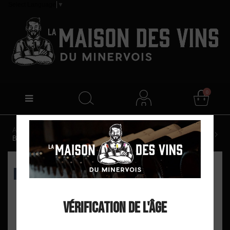
Select Language
▼
0
Accueil
Domaine La Grave "Sauvignon" IGP Hauts de
Badens Blanc 2024
EXCLU WEB
Vérification de l'âge