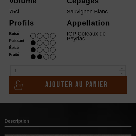
Volume
Cépages
75cl
Sauvignon Blanc
Profils
Appellation
IGP Coteaux de
Boisé
Peyriac
Puissant
Épicé
Fruité
Ajouter au panier
Description