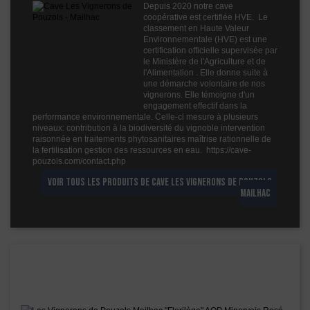
Fruité
Depuis 2020 notre cave
3
coopérative est certifiée HVE. Le
Cépages
Pinot Noir
classement en Haute Valeur
Environnementale (HVE) est une
Profil
Fruité
certification officielle supervisée par
le Ministère de l'Agriculture et de
Couleur
Rouge
l'Alimentation . Elle donne suite à
une démarche volontaire de nos
Millésime
2024
vignerons. Elle témoigne d'un
engagement effectif dans la
Volume
75cl
performance environnementale. Celle-ci mesure à plusieurs
Rayons
Vins Internet
niveaux: contribution à la biodiversité du vignoble intervention
Vins Internet
raisonnée en traitements phytosanitaires maîtrise rationnelle de
la fertilisation gestion des ressources en eau. https://cave-
pouzols.com/contact.php
VOIR TOUS LES PRODUITS DE CAVE LES VIGNERONS DE POUZOLS -
MAILHAC
Les vins de ce domaine