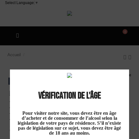
Select Language
▼
0
Accueil
Les Vignerons de Pouzols Mailhac "Mont
Ségonne Pinot Noir" IGP Oc Rouge 2024
EXCLU WEB
Vérification de l'âge
Les Vignerons de
Pour visiter notre site, vous devez être en âge
Pouzols Mailhac "Mont
d’acheter et de consommer de l’alcool selon la
législation de votre pays de résidence. S’il n’existe
Ségonne Pinot Noir" IGP
pas de législation sur ce sujet, vous devez être âgé
de 18 ans au moins.