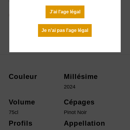
Oc Rouge 2024
6,20 €
J'ai l'age légal
En stock
Je n'ai pas l'age légal
Télécharger la fiche technique
Couleur
Millésime
2024
Volume
Cépages
75cl
Pinot Noir
Profils
Appellation