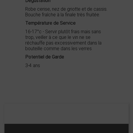
Dégustation
Robe cerise, nez de griotte et de cassis.
Bouche fraîche à la finale très fruitée.
Température de Service
16-17°c - Servir plutôt frais mais sans
trop, veiller à ce que le vin ne se
réchauffe pas excessivement dans la
bouteille comme dans les verres
Potentiel de Garde
3-4 ans
Démarche
Haute Valeur
environnementale
Environnementale
Appellation
IGP Oc
Palmarès
Concours Général
Agricole de Paris Bronze
Cave Les Vignerons de Pouzols - Mailhac
Boisé
0
Puissant
1
Épicé
1