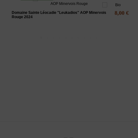
8,00 €
Domaine Sainte Léocadie "Leukadios" AOP Minervois
Rouge 2024
L'ABUS D'ALCOOL EST DANGEREUX POUR LA SANTÉ - A
CONSOMMER AVEC MODÉRATION
La Maison des vins du Minervois
vous propose une sélection de vins du
minervois rouges, rosés et blancs, principalement des vins AOC
Minervois.
www.
maisondesvinsduminervois.com -
Contact
-
Mentions légales
-
CGV
-
Exercer mon droit de rétractation