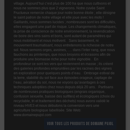
village. Aujourd’hui c’est plus de 100 ha que nous cultivons et
nous ne sommes plus que 2 vignerons. Notre cuvée Saint
Fructueux remercie chaque jour notre bonne étoile ; elle désigne
le saint patron de notre village et elle joue avec les mots !
Gaillards, nous sommes lucides ; nombreuses sont les difficultés,
elles engagent une part de risque. Les changements climatiques,
la prise de conscience de notre environnement, la revendication
de boire des vins sains et bons, sont autant de paramètres qui
nous mobilisent et nous motivent. Sans tassement, ni
mouvement traumatisant, nous entretenons la richesse de notre
sol. Nous semons orges, avoines, …. dans l’inter rang, que nous
fauchons au printemps, que nous broyons et écrasons afin de
produire une biomasse riche pour notre vignoble. En
profondeur ce sont les vers qui reviennent en masse ; ils créent
des galeries profondes empruntées par les racines des vignes
en exploration pour quelques points d’eau. Ombrage estival de
la terre, stabilité du sol face aux épisodes orageux, captage de
l’eau, aération du sol, nous ne voyons qu’avantages à ces
techniques adoptées chez nous depuis déjà 20 ans. Partisans
de nombreuses pratiques biologiques (engrais organique,
confusion sexuelle, baisse des sulfites) et écologiques (choix du
recyclable, tri et traitement des déchets) nous avons validé le
niveau HVE3 et nous débutons la conversion vers une
agriculture biologique labellisée. Site Web:
www.domainepujol.com
VOIR TOUS LES PRODUITS DE DOMAINE PUJOL