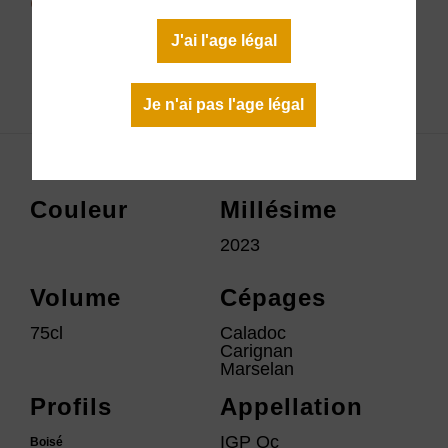
En stock
J'ai l'age légal
Télécharger la fiche technique
Je n'ai pas l'age légal
Couleur
Millésime
2023
Volume
Cépages
75cl
Caladoc
Carignan
Marselan
Profils
Appellation
IGP Oc
Boisé