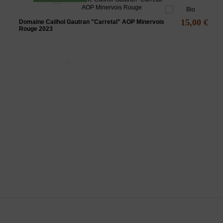
15,00 €
Domaine Cailhol Gautran "Carretal" AOP Minervois
Rouge 2023
L'ABUS D'ALCOOL EST DANGEREUX POUR LA SANTÉ - A
CONSOMMER AVEC MODÉRATION
La Maison des vins du Minervois
vous propose une sélection de vins du
minervois rouges, rosés et blancs, principalement des vins AOC
Minervois.
www.
maisondesvinsduminervois.com -
Contact
-
Mentions légales
-
CGV
-
Exercer mon droit de rétractation