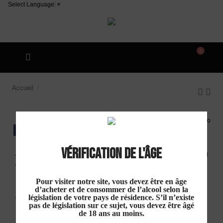
Select Language
▼
0
Accueil
Domaine Pujol "Marins d'Eau Douce" IGP Oc
Rouge 2023
EXCLU WEB
Vérification de l'âge
Domaine Pujol
"Marins d'Eau Douce" IGP
Pour visiter notre site, vous devez être en âge
d’acheter et de consommer de l’alcool selon la
Oc Rouge 2023
législation de votre pays de résidence. S’il n’existe
pas de législation sur ce sujet, vous devez être âgé
de 18 ans au moins.
8,00 €