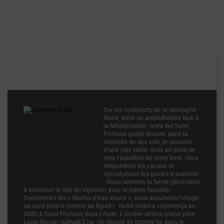
Démarche
Bio
environnementale
Appellation
IGP Oc
Boisé
0
Puissant
1
Domaine Pujol
Épicé
2
Fruité
3
Cépages
Caladoc
Sur les contreforts de la montagne
Carignan
Noire, dans un amphithéâtre face à
Marselan
la Méditerranée, notre fief Saint
Profil
Epicé
Frichoux garde encore, dans la
mémoire de ses sols, le souvenir
Couleur
Rouge
d’une mer salée. Avec en point de
mire l’équilibre de notre terre, nous
Millésime
2023
empruntons les canaux et
reproduisons les gestes d’autrefois.
Volume
75cl
Nous sommes la 5ème génération
à endosser le rôle du vigneron avec la même humilité.
Rayons
Vins Internet
Surnommés les « Marins d’eau douce », nous assumons l’image
Vins Internet
au sens propre comme au figuré ! Notre histoire commença en
1880 à Saint Frichoux dans l’Aude. L’arrière-arrière-grand-père
Louis Biscan cultivait 5 ha ; ils étaient 40 comme lui dans le