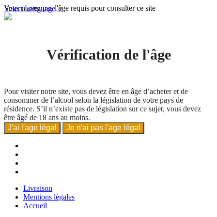
Vous n'avez pas l'âge requis pour consulter ce site
Select Language
▼
Vérification de l'âge
Pour visiter notre site, vous devez être en âge d’acheter et de
consommer de l’alcool selon la législation de votre pays de
résidence. S’il n’existe pas de législation sur ce sujet, vous devez
être âgé de 18 ans au moins.
J'ai l'age légal
Je n'ai pas l'age légal
Livraison
Mentions légales
Accueil