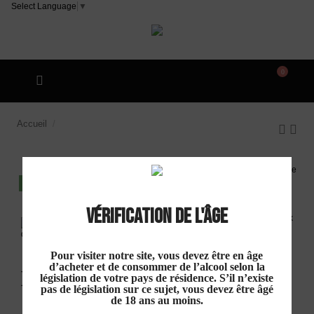
Select Language
▼
0
Accueil
Gilles Portal "Château Portal" AOP Minervois
Rouge 2022
DISPO EN MAGASIN
Vérification de l'âge
Gilles Portal
"Château Portal" AOP
Pour visiter notre site, vous devez être en âge
d’acheter et de consommer de l’alcool selon la
Minervois Rouge 2022
législation de votre pays de résidence. S’il n’existe
pas de législation sur ce sujet, vous devez être âgé
de 18 ans au moins.
10,40 €