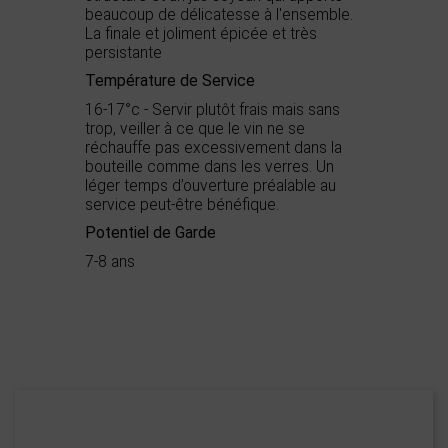
beaucoup de délicatesse à l'ensemble.
La finale et joliment épicée et très
persistante
Température de Service
16-17°c - Servir plutôt frais mais sans
trop, veiller à ce que le vin ne se
réchauffe pas excessivement dans la
bouteille comme dans les verres. Un
léger temps d’ouverture préalable au
service peut-être bénéfique.
Potentiel de Garde
7-8 ans
Démarche
Haute Valeur
environnementale
Environnementale
Appellation
AOC Minervois
Palmarès
Concours des Grands
Vins du Languedoc
Roussillon Or
Château d'Artix
Coup de Cœur
oui