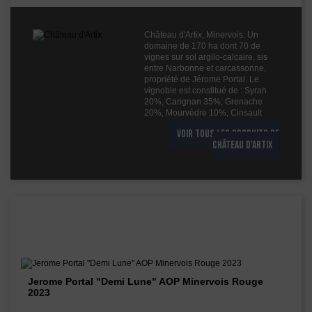
Boisé
2
Puissant
2
Château d'Artix, Minervois. Un
Épicé
domaine de 170 ha dont 70 de
2
vignes sur sol argilo-calcaire, sis
Fruité
2
entre Narbonne et carcassonne,
propriété de Jérome Portal. Le
Degré
14°
vignoble est constitué de : Syrah
20%, Carignan 35%, Grenache
Cépages
Grenache
20%, Mourvèdre 10%, Cinsault
Syrah
VOIR TOUS LES PRODUITS DE
Profil
Puissant
CHÂTEAU D'ARTIX
Couleur
Rouge
Millésime
2022
Volume
75cl
Les vins de ce domaine
Rayons
Vin 2019
Vin 2019
Jerome Portal "Demi Lune" AOP Minervois Rouge
2023