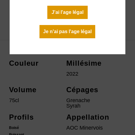
En stock
J'ai l'age légal
Télécharger la fiche technique
Je n'ai pas l'age légal
Couleur
Millésime
2022
Volume
Cépages
75cl
Grenache
Syrah
Profils
Appellation
AOC Minervois
Boisé
Puissant