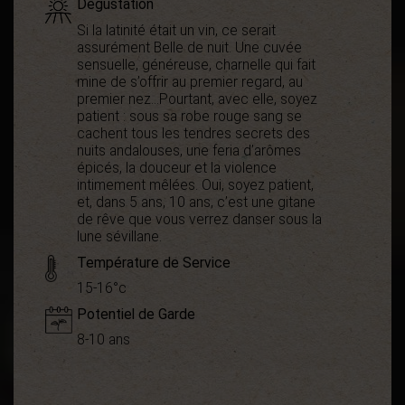
Dégustation
Si la latinité était un vin, ce serait
assurément Belle de nuit. Une cuvée
sensuelle, généreuse, charnelle qui fait
mine de s’offrir au premier regard, au
premier nez…Pourtant, avec elle, soyez
patient : sous sa robe rouge sang se
cachent tous les tendres secrets des
nuits andalouses, une feria d’arômes
épicés, la douceur et la violence
intimement mêlées. Oui, soyez patient,
et, dans 5 ans, 10 ans, c’est une gitane
de rêve que vous verrez danser sous la
lune sévillane.
Température de Service
15-16°c
Potentiel de Garde
8-10 ans
Démarche
Bio
environnementale