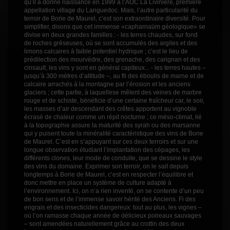
qu’il a donné naissance en 1999 à l’AOC La Livinière, première
appellation village du Languedoc. Mais, l’autre particularité du
terroir de Borie de Maurel, c’est son extraordinaire diversité. Pour
simplifier, disons que cet immense «capharnaüm géologique» se
divise en deux grandes familles : - les terres chaudes, sur fond
de roches gréseuses, où se sont accumulés des argiles et des
limons calcaires à faible potentiel hydrique ; c’est le lieu de
prédilection des mourvèdre, des grenache, des carignan et des
cinsault, les vins y sont en général capiteux... - les terres hautes –
jusqu’à 300 mètres d’altitude –, au fil des éboulis de marne et de
calcaire arrachés à la montagne par l’érosion et les anciens
glaciers ; cette partie, à laquellese mêlent des veines de marbre
rouge et de schiste, bénéficie d’une certaine fraîcheur car, le soir,
les masses d’air descendant des crêtes apportent au vignoble
écrasé de chaleur comme un répit nocturne ; ce méso-climat, lié
à la topographie assure la maturité des syrah ou des marsanne
qui y puisent toute la minéralité caractéristique des vins de Borie
de Maurel. C’est en s’appuyant sur ces deux terroirs et sur une
longue observation étudiant l’implantation des cépages, les
différents clones, leur mode de conduite, que se dessine le style
des vins du domaine. Exprimer son terroir, on le sait depuis
longtemps à Borie de Maurel, c’est en respecter l’équilibre et
donc mettre en place un système de culture adapté à
l’environnement. Ici, on n’a rien inventé, on se contente d’un peu
de bon sens et de l’immense savoir hérité des Anciens. Fi des
engrais et des insecticides dangereux: tout au plus, les vignes –
où l’on ramasse chaque année de délicieux poireaux sauvages
– sont amendées naturellement grâce au crottin des deux