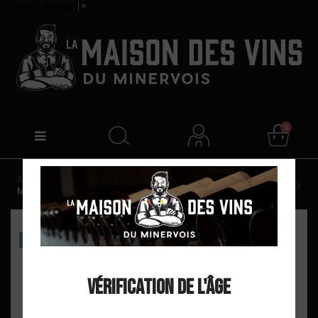
Select Language
▼
0
Accueil
Domaine Borie de Maurel "Belle de Nuit" AOP
Minervois Rouge 2024
DISPO EN MAGASIN
Vérification de l'âge