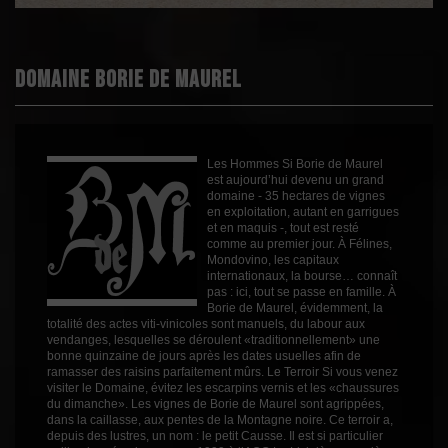
Appellation
AOC Minervois
Boisé
0
Puissant
2
Domaine Borie de Maurel
Épicé
1
Fruité
3
Degré
14.5
Les Hommes Si Borie de Maurel
Cépages
Grenache
est aujourd’hui devenu un grand
domaine - 35 hectares de vignes
Profil
Fruité
en exploitation, autant en garrigues
et en maquis -, tout est resté
Couleur
Rouge
comme au premier jour. À Félines,
Mondovino, les capitaux
Millésime
2024
internationaux, la bourse… connaît
pas : ici, tout se passe en famille. À
Volume
75cl
Borie de Maurel, évidemment, la
Rayons
Vin 2019
totalité des actes viti-vinicoles sont manuels, du labour aux
Vin 2019
vendanges, lesquelles se déroulent «traditionnellement» une
bonne quinzaine de jours après les dates usuelles afin de
ramasser des raisins parfaitement mûrs. Le Terroir Si vous venez
visiter le Domaine, évitez les escarpins vernis et les «chaussures
du dimanche». Les vignes de Borie de Maurel sont agrippées,
dans la caillasse, aux pentes de la Montagne noire. Ce terroir a,
depuis des lustres, un nom : le petit Causse. Il est si particulier