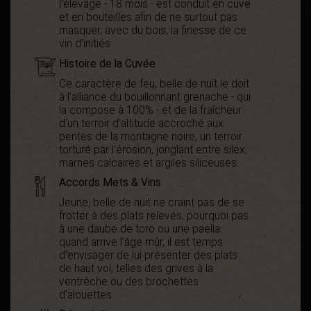
l’élevage - 18 mois - est conduit en cuve
et en bouteilles afin de ne surtout pas
masquer, avec du bois, la finesse de ce
vin d’initiés.
Histoire de la Cuvée
Ce caractère de feu, belle de nuit le doit
à l’alliance du bouillonnant grenache - qui
la compose à 100% - et de la fraîcheur
d’un terroir d’altitude accroché aux
pentes de la montagne noire, un terroir
torturé par l’érosion, jonglant entre silex,
marnes calcaires et argiles siliceuses.
Accords Mets & Vins
Jeune, belle de nuit ne craint pas de se
frotter à des plats relevés, pourquoi pas
à une daube de toro ou une paella.
quand arrive l’âge mûr, il est temps
d’envisager de lui présenter des plats
de haut vol, telles des grives à la
ventrêche ou des brochettes
d’alouettes.