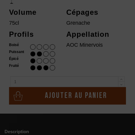
Volume
Cépages
75cl
Grenache
Profils
Appellation
AOC Minervois
Boisé
Puissant
Épicé
Fruité
Ajouter au panier
Description