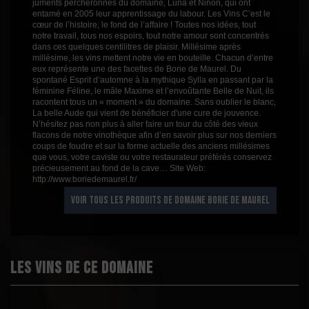
juments percheronnes du domaine, Luna et Ninon, qui ont
entamé en 2005 leur apprentissage du labour. Les Vins C’est le
cœur de l’histoire, le fond de l’affaire ! Toutes nos idées, tout
notre travail, tous nos espoirs, tout notre amour sont concentrés
dans ces quelques centilitres de plaisir. Millésime après
millésime, les vins mettent notre vie en bouteille. Chacun d’entre
eux représente une des facettes de Borie de Maurel. Du
spontané Esprit d’automne à la mythique Sylla en passant par la
féminine Féline, le mâle Maxime et l’envoûtante Belle de Nuit, ils
racontent tous un « moment » du domaine. Sans oublier le blanc,
La belle Aude qui vient de bénéficier d'une cure de jouvence.
N’hésitez pas non plus à aller faire un tour du côté des vieux
flacons de notre vinothèque afin d’en savoir plus sur nos derniers
coups de foudre et sur la forme actuelle des anciens millésimes
que vous, votre caviste ou votre restaurateur préférés conservez
précieusement au fond de la cave… Site Web:
http://www.boriedemaurel.fr/
VOIR TOUS LES PRODUITS DE DOMAINE BORIE DE MAUREL
Les vins de ce domaine