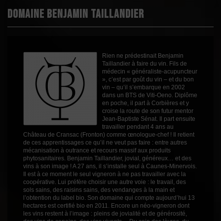
Puissant
1
Domaine Benjamin Taillandier
Épicé
1
Fruité
3
Cépages
Grenache Blanc
Rien ne prédestinait Benjamin
Grenache Gris
Taillandier à faire du vin. Fils de
Terret Gris
médecin « généraliste-acupuncteur
Profil
Fruité
», c’est par goût du vin – et du bon
vin – qu’il s’embarque en 2002
Couleur
Blanc
dans un BTS de Viti-Oeno. Diplôme
en poche, il part à Corbières et y
Millésime
2025
croise la route de son futur mentor
Jean-Baptiste Sénat. Il part ensuite
Volume
75cl
travailler pendant 4 ans au
Château de Cransac (Fronton) comme œnologue-chef ! Il retient
Rayons
Vin Autres Années
de ces apprentissages ce qu’il ne veut pas faire : entre autres
Vin Autres Années
mécanisation à outrance et recours massif aux produits
Vin Autres Années
phytosanitaires. Benjamin Taillandier, jovial, généreux… et des
vins à son image ! A 27 ans, il s’installe seul à Caunes-Minervois.
Il est à ce moment le seul vigneron à ne pas travailler avec la
coopérative. Lui préfère choisir une autre voie : le travail, des
sols sains, des raisins sains, des vendanges à la main et
l’obtention du label bio. Son domaine qui compte aujourd’hui 13
hectares est certifié bio en 2011. Encore un néo-vigneron dont
les vins restent à l’image : pleins de jovialité et de générosité,