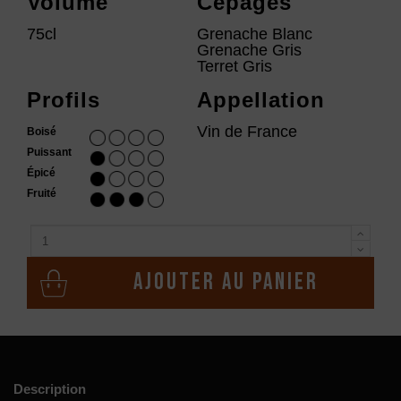
Volume
Cépages
75cl
Grenache Blanc
Grenache Gris
Terret Gris
Profils
Appellation
Vin de France
Boisé
Puissant
Épicé
Fruité
Ajouter au panier
Description