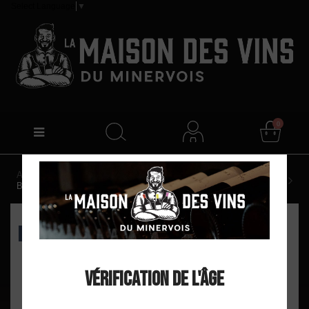
Select Language
▼
0
Accueil
Domaine Benjamin Taillandier Vin De France
Blanc 2025
EXCLU WEB
Vérification de l'âge