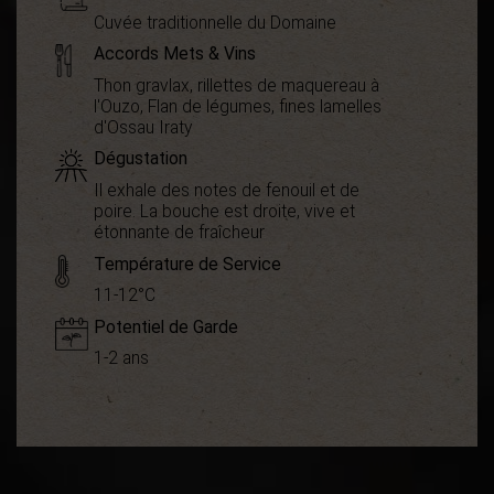
Cuvée traditionnelle du Domaine
Accords Mets & Vins
Thon gravlax, rillettes de maquereau à
l'Ouzo, Flan de légumes, fines lamelles
d'Ossau Iraty
Dégustation
Il exhale des notes de fenouil et de
poire. La bouche est droite, vive et
étonnante de fraîcheur
Température de Service
11-12°C
Potentiel de Garde
1-2 ans
Démarche
Bio
environnementale
Appellation
Vin de France
Boisé
0