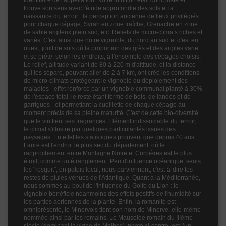
identitaire de l'appellation. Notre intuition était donc juste et
trouve son sens avec l'étude approfondie des sols et la
naissance du terroir : la perception ancienne de lieux privilégiés
pour chaque cépage, Syrah en zone fraîche, Grenache en zone
de sable argileux plein sud, etc. Reliefs de micro-climats riches et
variés. C'est ainsi que notre vignoble, du nord au sud et d'est en
ouest, jouit de sols où la proportion des grès et des argiles varie
et se prête, selon les endroits, à l'ensemble des cépages choisis.
Le relief, altitude variant de 80 à 220 m d'altitude, et la distance
qui les sépare, pouvant aller de 2 à 7 km, ont créé les conditions
de micro-climats protégeant le vignoble du déploiement des
maladies - effet renforcé par un vignoble communal planté à 30%
de l'espace total, le reste étant formé de bois, de landes et de
garrigues - et permettant la cueillette de chaque cépage au
moment précis de sa pleine maturité. C'est de cette bio-diversité
que le vin tient ses fragrances. Elément indissociable du terroir,
le climat s'illustre par quelques particularités issues des
paysages. En effet les statistiques prouvent que depuis 40 ans,
Laure est l'endroit le plus sec du département, où le
rapprochement entre Montagne Noire et Corbières est le plus
étroit, comme un étranglement. Peu d'influence océanique, seuls
les "resquit", en patois local, nous parviennent, c'est-à-dire les
restes de pluies venues de l'Atlantique. Quant à la Méditerranée,
nous sommes au bout de l'influence du Golfe du Lion : le
vignoble bénéficie néanmoins des effets positifs de l'humidité sur
les parties aériennes de la plante. Enfin, la romanité est
omniprésente, le Minervois tient son nom de Minerve, elle-même
nommée ainsi par les romains. Le Mausolée romain du IIIème