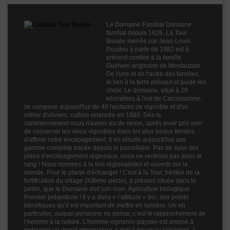
Fruité
1
Cépages
Grenache Blanc
Le Domaine Familial Domaine
Macabeu
familial depuis 1826, La Tour
Profil
Boisé
Boisée menée par Jean-Louis
Poudou à partir de 1982 est à
Couleur
Blanc
présent confiée à la famille
Guilhem originaire de Montauban.
Millésime
2021
De l'une et de l'autre des familles,
le lien à la terre prévaut et guide les
Volume
75cl
choix. Le domaine, situé à 20
kilomètres à l'est de Carcassonne,
se compose aujourd'hui de 40 hectares de vignoble et d'un
millier d'oliviers, culture relancée en 1990. Dès le
commencement nous n'avons eu de cesse, après avoir pris soin
de conserver les vieux vignobles dans les plus beaux terroirs,
d'affiner notre encépagement. Il en résulte aujourd'hui une
gamme complète tracée depuis le parcellaire. Pas de suivi des
plans d'encépagement régionaux, nous ne rentrons pas dans le
rang ! Nous sommes à la fois régionalistes et ouverts sur le
monde. Pour le plaisir d'échanger ! C'est à la Tour, héritée de la
fortification du village (XIIème siècle), à présent située dans le
jardin, que le Domaine doit son nom. Agriculture biologique
Premier préambule ! Il y a dans « l’attitude » bio, des points
bénéfiques qu’il est important de mettre en lumière. Un en
particulier, auquel personne ne pense, c’est le rapprochement de
l’homme à la nature. L’homme-vigneron-paysan est amené à