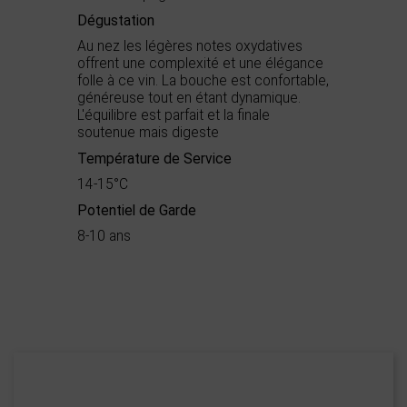
Dégustation
Au nez les légères notes oxydatives
offrent une complexité et une élégance
folle à ce vin. La bouche est confortable,
généreuse tout en étant dynamique.
L'équilibre est parfait et la finale
soutenue mais digeste
Température de Service
14-15°C
Potentiel de Garde
8-10 ans
Démarche
Bio
environnementale
Appellation
AOC Minervois
Boisé
3
Puissant
3
Château Tour Boisée
Épicé
2