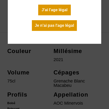
En stock
J'ai l'age légal
Télécharger la fiche technique
Je n'ai pas l'age légal
Couleur
Millésime
2021
Volume
Cépages
75cl
Grenache Blanc
Macabeu
Profils
Appellation
AOC Minervois
Boisé
Puissant