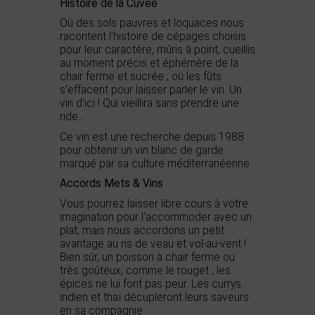
Histoire de la Cuvée
Où des sols pauvres et loquaces nous
racontent l’histoire de cépages choisis
pour leur caractère, mûris à point, cueillis
au moment précis et éphémère de la
chair ferme et sucrée ; où les fûts
s'effacent pour laisser parler le vin. Un
vin d’ici ! Qui vieillira sans prendre une
ride...
Ce vin est une recherche depuis 1988
pour obtenir un vin blanc de garde
marqué par sa culture méditerranéenne
Accords Mets & Vins
Vous pourrez laisser libre cours à votre
imagination pour l’accommoder avec un
plat, mais nous accordons un petit
avantage au ris de veau et vol-au-vent !
Bien sûr, un poisson à chair ferme ou
très goûteux, comme le rouget ; les
épices ne lui font pas peur. Les currys
indien et thaï décupleront leurs saveurs
en sa compagnie