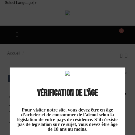
Select Language
▼
0
Accueil
Château Tour Boisée "Marie Claude" AOP
Minervois Blanc 2021
EXCLU WEB
Vérification de l'âge
Château Tour
Boisée "Marie Claude"
Pour visiter notre site, vous devez être en âge
d’acheter et de consommer de l’alcool selon la
AOP Minervois Blanc 2021
législation de votre pays de résidence. S’il n’existe
pas de législation sur ce sujet, vous devez être âgé
de 18 ans au moins.
19,50 €