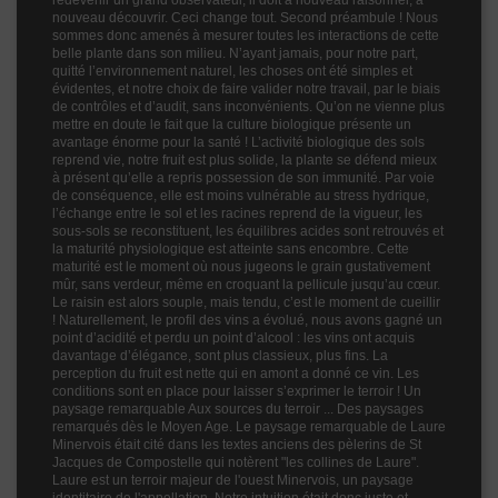
redevenir un grand observateur, il doit à nouveau raisonner, à
nouveau découvrir. Ceci change tout. Second préambule ! Nous
sommes donc amenés à mesurer toutes les interactions de cette
belle plante dans son milieu. N’ayant jamais, pour notre part,
quitté l’environnement naturel, les choses ont été simples et
évidentes, et notre choix de faire valider notre travail, par le biais
de contrôles et d’audit, sans inconvénients. Qu’on ne vienne plus
mettre en doute le fait que la culture biologique présente un
avantage énorme pour la santé ! L’activité biologique des sols
reprend vie, notre fruit est plus solide, la plante se défend mieux
à présent qu’elle a repris possession de son immunité. Par voie
de conséquence, elle est moins vulnérable au stress hydrique,
l’échange entre le sol et les racines reprend de la vigueur, les
sous-sols se reconstituent, les équilibres acides sont retrouvés et
la maturité physiologique est atteinte sans encombre. Cette
maturité est le moment où nous jugeons le grain gustativement
mûr, sans verdeur, même en croquant la pellicule jusqu’au cœur.
Le raisin est alors souple, mais tendu, c’est le moment de cueillir
! Naturellement, le profil des vins a évolué, nous avons gagné un
point d’acidité et perdu un point d’alcool : les vins ont acquis
davantage d’élégance, sont plus classieux, plus fins. La
perception du fruit est nette qui en amont a donné ce vin. Les
conditions sont en place pour laisser s’exprimer le terroir ! Un
paysage remarquable Aux sources du terroir ... Des paysages
remarqués dès le Moyen Age. Le paysage remarquable de Laure
Minervois était cité dans les textes anciens des pèlerins de St
Jacques de Compostelle qui notèrent "les collines de Laure".
Laure est un terroir majeur de l'ouest Minervois, un paysage