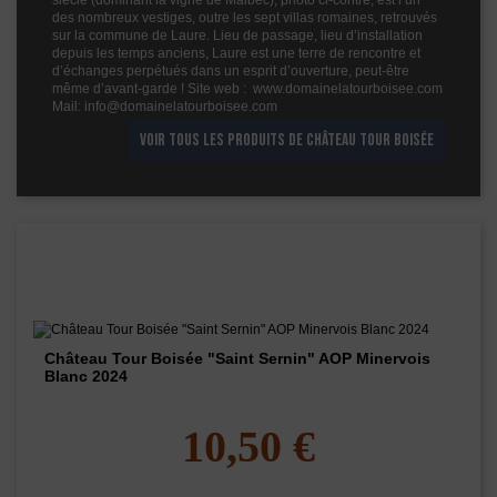
siècle (dominant la vigne de Malbec), photo ci-contre, est l’un
des nombreux vestiges, outre les sept villas romaines, retrouvés
sur la commune de Laure. Lieu de passage, lieu d’installation
depuis les temps anciens, Laure est une terre de rencontre et
d’échanges perpétués dans un esprit d’ouverture, peut-être
même d’avant-garde ! Site web : www.domainelatourboisee.com
Mail: info@domainelatourboisee.com
VOIR TOUS LES PRODUITS DE CHÂTEAU TOUR BOISÉE
Les vins de ce domaine
Château Tour Boisée "Saint Sernin" AOP Minervois
Blanc 2024
10,50 €