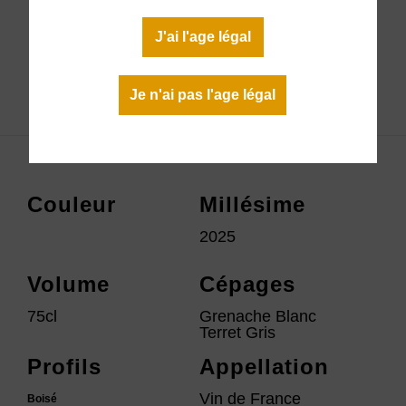
10,00 €
En stock
J'ai l'age légal
Télécharger la fiche technique
Je n'ai pas l'age légal
Couleur
Millésime
2025
Volume
Cépages
75cl
Grenache Blanc
Terret Gris
Profils
Appellation
Vin de France
Boisé