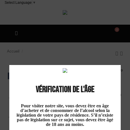
Select Language
▼
0
Accueil
Château Faiteau "La Vigne des Chansons" Vin
de France Blanc 2025
EXCLU WEB
Vérification de l'âge
Château Faiteau
Pour visiter notre site, vous devez être en âge
"La Vigne des Chansons"
d’acheter et de consommer de l’alcool selon la
législation de votre pays de résidence. S’il n’existe
Vin de France Blanc 2025
pas de législation sur ce sujet, vous devez être âgé
de 18 ans au moins.