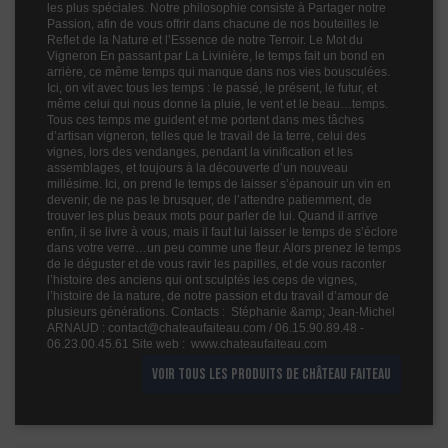
les plus spéciales. Notre philosophie consiste à Partager notre
Passion, afin de vous offrir dans chacune de nos bouteilles le
Reflet de la Nature et l’Essence de notre Terroir. Le Mot du
Vigneron En passant par La Livinière, le temps fait un bond en
arrière, ce même temps qui manque dans nos vies bousculées.
Ici, on vit avec tous les temps : le passé, le présent, le futur, et
même celui qui nous donne la pluie, le vent et le beau…temps.
Tous ces temps me guident et me portent dans mes tâches
d’artisan vigneron, telles que le travail de la terre, celui des
vignes, lors des vendanges, pendant la vinification et les
assemblages, et toujours à la découverte d’un nouveau
millésime. Ici, on prend le temps de laisser s’épanouir un vin en
devenir, de ne pas le brusquer, de l’attendre patiemment, de
trouver les plus beaux mots pour parler de lui. Quand il arrive
enfin, il se livre à vous, mais il faut lui laisser le temps de s’éclore
dans votre verre…un peu comme une fleur. Alors prenez le temps
de le déguster et de vous ravir les papilles, et de vous raconter
l’histoire des anciens qui ont sculptés les ceps de vignes,
l’histoire de la nature, de notre passion et du travail d’amour de
plusieurs générations. Contacts : Stéphanie &amp; Jean-Michel
ARNAUD : contact@chateaufaiteau.com / 06.15.90.89.48 -
06.23.00.45.61 Site web : www.chateaufaiteau.com
VOIR TOUS LES PRODUITS DE CHÂTEAU FAITEAU