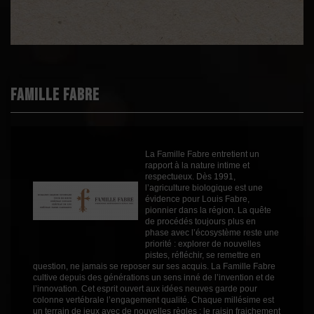
Démarche
Bio
environnementale
Appellation
AOC Minervois
Boisé
2
Puissant
3
Famille Fabre
Épicé
2
Fruité
2
Degré
13.5
La Famille Fabre entretient un
Cépages
Cinsault
rapport à la nature intime et
Syrah
respectueux. Dès 1991,
l’agriculture biologique est une
Profil
Fruité
évidence pour Louis Fabre,
pionnier dans la région. La quête
Couleur
Rouge
de procédés toujours plus en
phase avec l’écosystème reste une
Millésime
2023
priorité : explorer de nouvelles
pistes, réfléchir, se remettre en
Volume
75cl
question, ne jamais se reposer sur ses acquis. La Famille Fabre
Rayons
Vin 2021
cultive depuis des générations un sens inné de l’invention et de
Vin 2021
l’innovation. Cet esprit ouvert aux idées neuves garde pour
Vin 2021
colonne vertébrale l’engagement qualité. Chaque millésime est
un terrain de jeux avec de nouvelles règles : le raisin fraichement