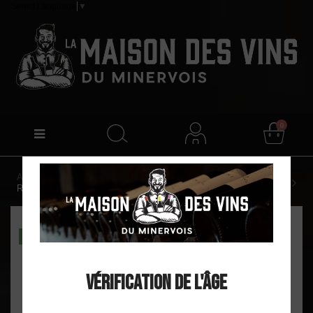
Select Language
▼
0
Accueil
Château de Rieux "Demi muid" AOP Minervois
Rouge 2023
DISPO EN MAGASIN
Vérification de l'âge