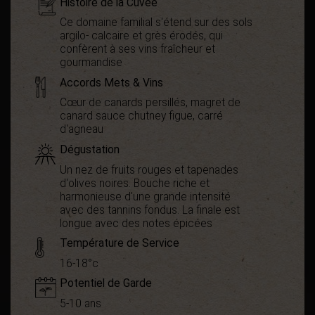
Histoire de la Cuvée
Ce domaine familial s'étend sur des sols
argilo- calcaire et grès érodés, qui
confèrent à ses vins fraîcheur et
gourmandise
Accords Mets & Vins
Cœur de canards persillés, magret de
canard sauce chutney figue, carré
d'agneau
Dégustation
Un nez de fruits rouges et tapenades
d'olives noires. Bouche riche et
harmonieuse d'une grande intensité
avec des tannins fondus. La finale est
longue avec des notes épicées
Température de Service
16-18°c
Potentiel de Garde
5-10 ans