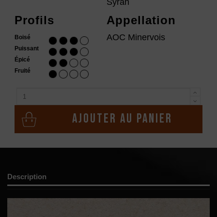
Syrah
Profils
Appellation
AOC Minervois
Boisé
Puissant
Épicé
Fruité
Ajouter au panier
Description