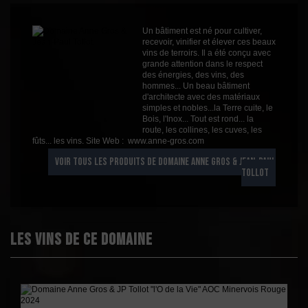
Cépages
Carignan
Grenache
Un bâtiment est né pour cultiver,
Syrah
recevoir, vinifier et élever ces beaux
Profil
Boisé
vins de terroirs. Il a été conçu avec
grande attention dans le respect
Couleur
Rouge
des énergies, des vins, des
hommes... Un beau bâtiment
Millésime
2024
d'architecte avec des matériaux
simples et nobles...la Terre cuite, le
Volume
75cl
Bois, l'Inox... Tout est rond... la
route, les collines, les cuves, les
Rayons
Vin 2019
fûts... les vins. Site Web : www.anne-gros.com
Vin 2019
VOIR TOUS LES PRODUITS DE DOMAINE ANNE GROS & JEAN-PAUL
TOLLOT
Les vins de ce domaine