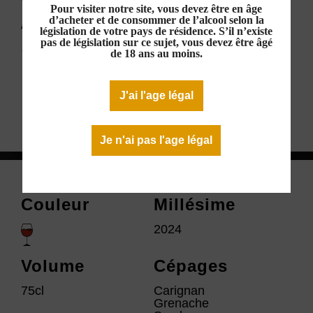
Pour visiter notre site, vous devez être en âge
AOC Minervois Rouge 2024
d’acheter et de consommer de l’alcool selon la
législation de votre pays de résidence. S’il n’existe
24,00 €
pas de législation sur ce sujet, vous devez être âgé
de 18 ans au moins.
En stock
J'ai l'age légal
Télécharger la fiche technique
Je n'ai pas l'age légal
Couleur
Millésime
2024
Volume
Cépages
75cl
Carignan
Grenache