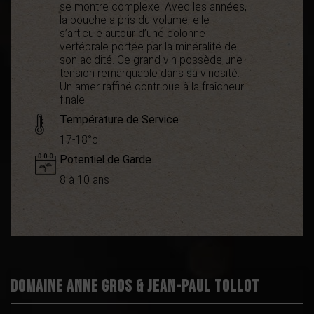
se montre complexe. Avec les années,
la bouche a pris du volume, elle
s’articule autour d’une colonne
vertébrale portée par la minéralité de
son acidité. Ce grand vin possède une
tension remarquable dans sa vinosité.
Un amer raffiné contribue à la fraîcheur
finale
Température de Service
17-18°c
Potentiel de Garde
8 à 10 ans
Appellation
AOC Minervois
Boisé
3
Puissant
3
Épicé
2
Domaine Anne Gros & Jean-Paul Tollot
Fruité
1
Degré
14.5