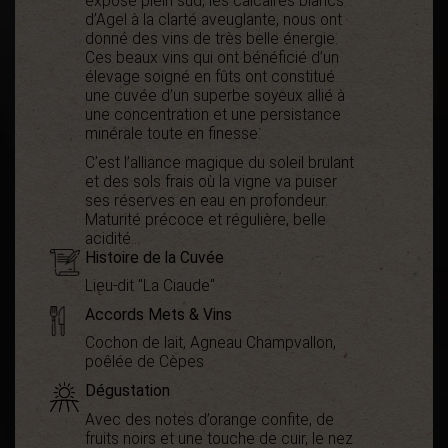
exposé plein sud, les calcaires blancs
d’Agel à la clarté aveuglante, nous ont
donné des vins de très belle énergie.
Ces beaux vins qui ont bénéficié d’un
élevage soigné en fûts ont constitué
une cuvée d’un superbe soyeux allié à
une concentration et une persistance
minérale toute en finesse.
C’est l’alliance magique du soleil brulant
et des sols frais où la vigne va puiser
ses réserves en eau en profondeur.
Maturité précoce et régulière, belle
acidité…
Histoire de la Cuvée
Lieu-dit "La Ciaude"
Accords Mets & Vins
Cochon de lait, Agneau Champvallon,
poêlée de Cèpes
Dégustation
Avec des notes d’orange confite, de
fruits noirs et une touche de cuir, le nez