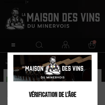
Select Language
▼
0
Accueil
Domaine Anne Gros & JP Tollot "La Ciaude" AOC
Minervois Rouge 2024
DISPO EN MAGASIN
Domaine Anne
Vérification de l'âge
Gros & JP Tollot "La Ciaude"