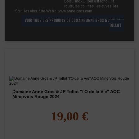
Bois, l'Inox... Tout est rond... la
Vin 2019
route, les collines, les cuves, les
fûts... les vins. Site Web : www.anne-gros.com
VOIR TOUS LES PRODUITS DE DOMAINE ANNE GROS & JEAN-PAUL
TOLLOT
Les vins de ce domaine
Domaine Anne Gros & JP Tollot "l'O de la Vie" AOC
Minervois Rouge 2024
19,00 €