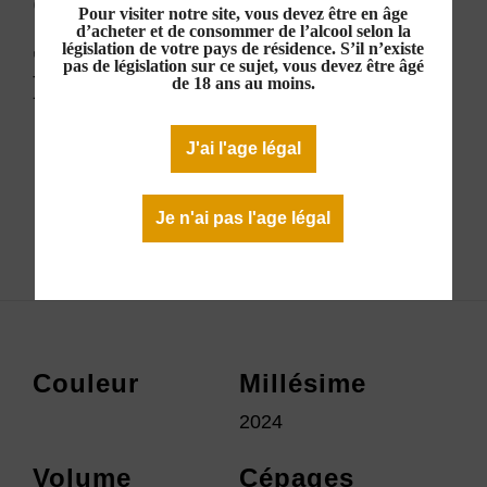
Gros & JP Tollot "La
Pour visiter notre site, vous devez être en âge
d’acheter et de consommer de l’alcool selon la
50/50" IGP Côtes du Brian
législation de votre pays de résidence. S’il n’existe
pas de législation sur ce sujet, vous devez être âgé
Rouge 2024
de 18 ans au moins.
15,00 €
J'ai l'age légal
Rupture de stock
Je n'ai pas l'age légal
Télécharger la fiche technique
Couleur
Millésime
2024
Volume
Cépages