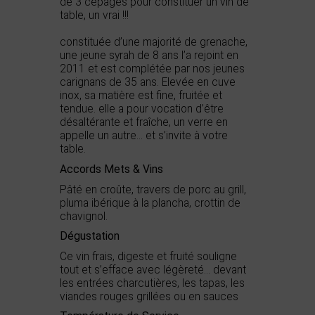
de 3 cépages pour constituer un vin de
table, un vrai !!!
constituée d’une majorité de grenache,
une jeune syrah de 8 ans l’a rejoint en
2011 et est complétée par nos jeunes
carignans de 35 ans. Elevée en cuve
inox, sa matière est fine, fruitée et
tendue. elle a pour vocation d’être
désaltérante et fraîche, un verre en
appelle un autre… et s’invite à votre
table.
Accords Mets & Vins
Pâté en croûte, travers de porc au grill,
pluma ibérique à la plancha, crottin de
chavignol.
Dégustation
Ce vin frais, digeste et fruité souligne
tout et s’efface avec légèreté… devant
les entrées charcutières, les tapas, les
viandes rouges grillées ou en sauces