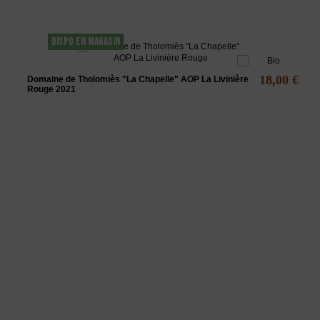
DISPO EN MAGASIN
18,00 €
Domaine de Tholomiès "La Chapelle" AOP La Livinière
Rouge 2021
L'ABUS D'ALCOOL EST DANGEREUX POUR LA SANTÉ - A
CONSOMMER AVEC MODÉRATION
La Maison des vins du Minervois
vous propose une sélection de vins du
minervois rouges, rosés et blancs, principalement des vins AOC
Minervois.
www.
maisondesvinsduminervois.com -
Contact
-
Mentions légales
-
CGV
-
Exercer mon droit de rétractation