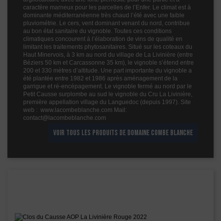
caractère marneux pour les parcelles de l’Enfer. Le climat est à
dominante méditerranéenne très chaud l’été avec une faible
pluviométrie. Le cers, vent dominant venant du nord, contribue
au bon état sanitaire du vignoble. Toutes ces conditions
climatiques concourent à l’élaboration de vins de qualité en
limitant les traitements phytosanitaires. Situé sur les coteaux du
Haut Minervois, à 3 km au nord du village de La Livinière (entre
Béziers 50 km et Carcassonne 35 km), le vignoble s’étend entre
200 et 330 mètres d’altitude. Une part importante du vignoble a
été plantée entre 1982 et 1986 après aménagement de la
garrigue et ré-encépagement. Le vignoble fermé au nord par le
Petit Causse surplombe au sud le vignoble du Cru La Livinière,
première appellation village du Languedoc (depuis 1997). Site
web : www.lacombeblanche.com Mail:
contact@lacombeblanche.com
VOIR TOUS LES PRODUITS DE DOMAINE COMBE BLANCHE
Les vins de ce domaine