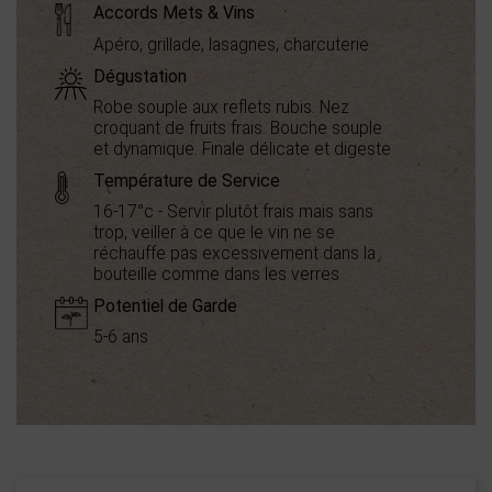
Accords Mets & Vins
Apéro, grillade, lasagnes, charcuterie
Dégustation
Robe souple aux reflets rubis. Nez
croquant de fruits frais. Bouche souple
et dynamique. Finale délicate et digeste
Température de Service
16-17°c - Servir plutôt frais mais sans
trop, veiller à ce que le vin ne se
réchauffe pas excessivement dans la
bouteille comme dans les verres
Potentiel de Garde
5-6 ans
Appellation
IGP Oc
Boisé
0
Puissant
2
Épicé
1