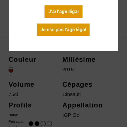
En stock
J'ai l'age légal
Télécharger la fiche technique
Je n'ai pas l'age légal
Couleur
Millésime
2019
Volume
Cépages
75cl
Cinsault
Profils
Appellation
IGP Oc
Boisé
Puissant