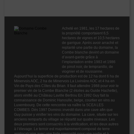
Domaine Combe Blanche
Fruité
3
Cépages
Cinsault
Profil
Fruité
Couleur
Rouge
Acheté en 1981, les 17 hectares de
la propriété comportaient 6,5
Millésime
2019
hectares de vignes et 10,5 hectares
de garrigue. Après avoir arraché et
Volume
75cl
replanté une partie du domaine, la
Combe blanche devint un domaine
Rayons
Vin 2019
d’avant-garde grâce à
Vin 2019
l’implantation entre 1983 et 1986
de pinot noir, de tempranillo, de
viognier et de roussanne.
Aujourd’hui la superficie de production est de 12 ha dont 6 ha de
Minervois AOC, 2 ha de Minervois La Livinière AOC et 4 ha en
Vin de Pays des Côtes du Brian. Il faut attendre 1988 pour voir le
premier vin de la Combe Blanche (2 étoiles au Guide Hachette),
alors vinifié au Château Laville Bertrou En 1992 Guy fait la
connaissance de Dominic Hanoulle, belge, courtier en vins au
Luxembourg. De cette rencontre va naître la SCEA LES
COMBES. Dès 1997 Dominic investit dans une cave afin que
Guy puisse y vinifier les vins du domaine. La cave, située sur les
anciens remparts du village se répartit sur quatre niveaux. Les
deux premiers sont consacrés à la vinification, et les deux autres
à l’élevage. Le terroir est majoritairement composé de terre
argilocalcaire avec une forte pierrosité pour une partie et à