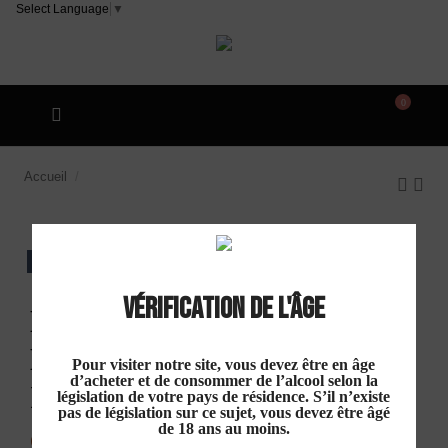
Select Language
▼
0
Accueil
Domaine Combe Blanche "Misundertsood" IGP
Oc Rouge 2019
EXCLU WEB
Vérification de l'âge
Domaine Combe
Blanche "Misundertsood"
Pour visiter notre site, vous devez être en âge
d’acheter et de consommer de l’alcool selon la
IGP Oc Rouge 2019
législation de votre pays de résidence. S’il n’existe
pas de législation sur ce sujet, vous devez être âgé
de 18 ans au moins.
9,00 €