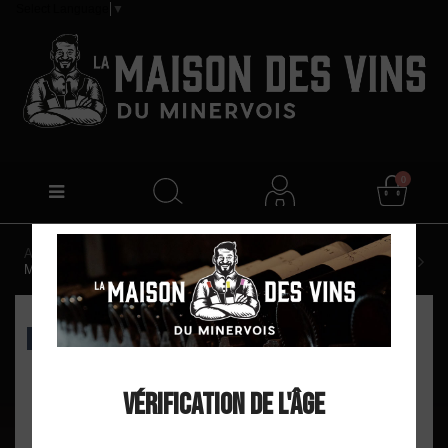
Select Language
▼
0
Accueil
Domaine Rouanet Montcélèbre "Alvéoline" AOP
Minervois Rouge 2023 Magnum
EXCLU WEB
Vérification de l'âge