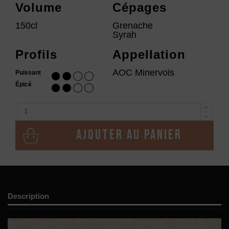
Volume
Cépages
150cl
Grenache
Syrah
Profils
Appellation
AOC Minervois
Puissant
Épicé
Ajouter au panier
Description