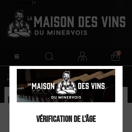
Select Language
▼
0
Accueil
Domaine Sainte Léocadie "Eden" AOP Minervois
Rouge 2020
EXCLU WEB
Domaine Sainte
Vérification de l'âge
Léocadie "Eden"