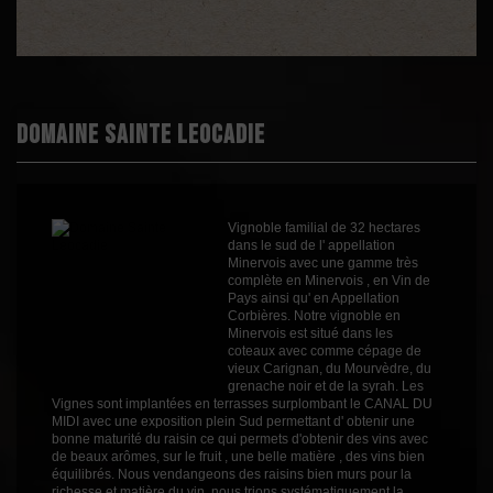
Démarche
En conversion
environnementale
Appellation
AOC Minervois
Boisé
2
Puissant
3
Domaine Sainte Leocadie
Épicé
2
Fruité
2
Cépages
Grenache
Vignoble familial de 32 hectares
Mourvèdre
dans le sud de l' appellation
Syrah
Minervois avec une gamme très
Profil
Boisé
complète en Minervois , en Vin de
Pays ainsi qu' en Appellation
Couleur
Rouge
Corbières. Notre vignoble en
Minervois est situé dans les
Millésime
2020
coteaux avec comme cépage de
vieux Carignan, du Mourvèdre, du
Volume
75cl
grenache noir et de la syrah. Les
Vignes sont implantées en terrasses surplombant le CANAL DU
MIDI avec une exposition plein Sud permettant d' obtenir une
bonne maturité du raisin ce qui permets d'obtenir des vins avec
de beaux arômes, sur le fruit , une belle matière , des vins bien
équilibrés. Nous vendangeons des raisins bien murs pour la
richesse et matière du vin, nous trions systématiquement la