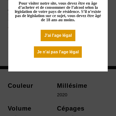
Pour visiter notre site, vous devez être en âge
AOP Minervois
d’acheter et de consommer de l’alcool selon la
législation de votre pays de résidence. S’il n’existe
Rouge 2020
pas de législation sur ce sujet, vous devez être âgé
de 18 ans au moins.
16,00 €
En stock
J'ai l'age légal
Télécharger la fiche technique
Je n'ai pas l'age légal
Couleur
Millésime
2020
Volume
Cépages