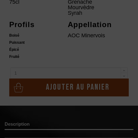
75cl
Grenache
Mourvèdre
Syrah
Profils
Appellation
AOC Minervois
Boisé
Puissant
Épicé
Fruité
Ajouter au panier
Description