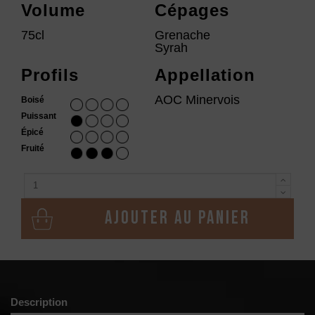
Volume
Cépages
75cl
Grenache
Syrah
Profils
Appellation
AOC Minervois
Boisé
Puissant
Épicé
Fruité
Ajouter au panier
Description