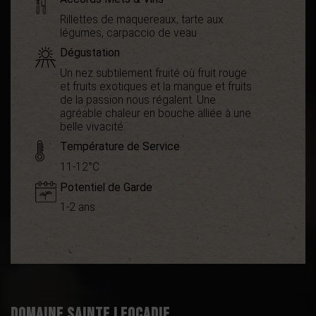
Rillettes de maquereaux, tarte aux
légumes, carpaccio de veau
Dégustation
Un nez subtilement fruité où fruit rouge
et fruits exotiques et la mangue et fruits
de la passion nous régalent. Une
agréable chaleur en bouche alliée à une
belle vivacité.
Température de Service
11-12°C
Potentiel de Garde
1-2 ans
Démarche
Bio
environnementale
Appellation
AOC Minervois
Boisé
0
Puissant
1
Domaine Sainte Leocadie