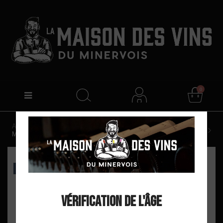
0
Accueil
Domaine Sainte Léocadie "Leukadios" AOP
Minervois Rosé 2025
EXCLU WEB
Vérification de l'âge