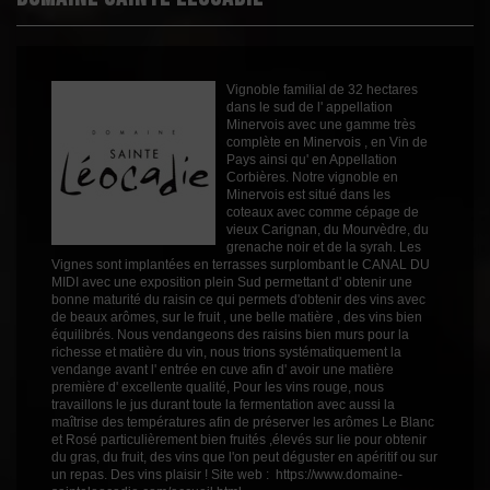
Épicé
0
Fruité
3
Cépages
Grenache
Vignoble familial de 32 hectares
Syrah
dans le sud de l' appellation
Profil
Fruité
Minervois avec une gamme très
complète en Minervois , en Vin de
Couleur
Rosé
Pays ainsi qu' en Appellation
Corbières. Notre vignoble en
Millésime
2025
Minervois est situé dans les
coteaux avec comme cépage de
Volume
75cl
vieux Carignan, du Mourvèdre, du
grenache noir et de la syrah. Les
Rayons
Vin 2019
Vignes sont implantées en terrasses surplombant le CANAL DU
Vin 2019
MIDI avec une exposition plein Sud permettant d' obtenir une
bonne maturité du raisin ce qui permets d'obtenir des vins avec
de beaux arômes, sur le fruit , une belle matière , des vins bien
équilibrés. Nous vendangeons des raisins bien murs pour la
richesse et matière du vin, nous trions systématiquement la
vendange avant l' entrée en cuve afin d' avoir une matière
première d' excellente qualité, Pour les vins rouge, nous
travaillons le jus durant toute la fermentation avec aussi la
maîtrise des températures afin de préserver les arômes Le Blanc
et Rosé particulièrement bien fruités ,élevés sur lie pour obtenir
du gras, du fruit, des vins que l'on peut déguster en apéritif ou sur
un repas. Des vins plaisir ! Site web : https://www.domaine-