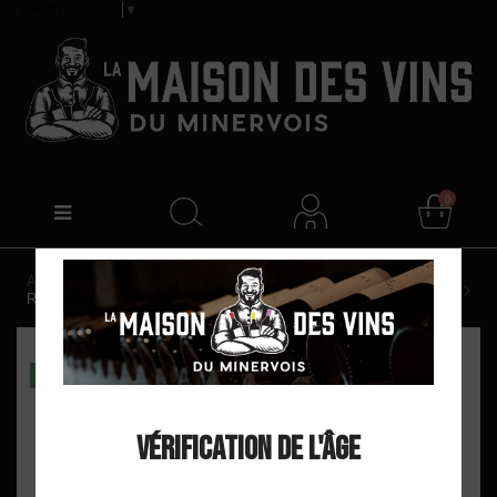
Select Language
▼
0
Accueil
Alliance Minervois "Naturallis" AOP Minervois
Rosé 2025
DISPO EN MAGASIN
Vérification de l'âge