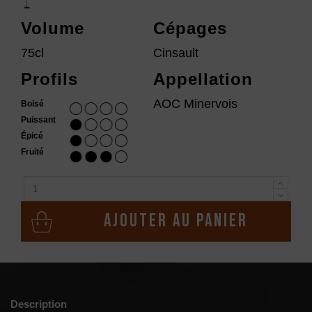
Volume
Cépages
75cl
Cinsault
Profils
Appellation
AOC Minervois
Boisé
Puissant
Épicé
Fruité
Ajouter au panier
Description