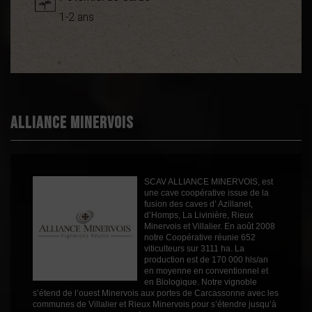
1-2 ans
Démarche
Bio
environnementale
Haute Valeur
Environnementale
Terra vitis
Appellation
AOC Minervois
Boisé
0
Alliance Minervois
Puissant
1
Épicé
1
Fruité
3
SCAV ALLIANCE MINERVOIS, est
Degré
une cave coopérative issue de la
13.5°
fusion des caves d’ Azillanet,
Cépages
Cinsault
d’Homps, La Livinière, Rieux
Minervois et Villalier. En août 2008
Profil
Fruité
notre Coopérative réunie 652
viticulteurs sur 3111 ha. La
Couleur
Rosé
production est de 170 000 hls/an
en moyenne en conventionnel et
Millésime
2025
en Biologique. Notre vignoble
s’étend de l’ouest Minervois aux portes de Carcassonne avec les
Volume
75cl
communes de Villalier et Rieux Minervois pour s’étendre jusqu’à