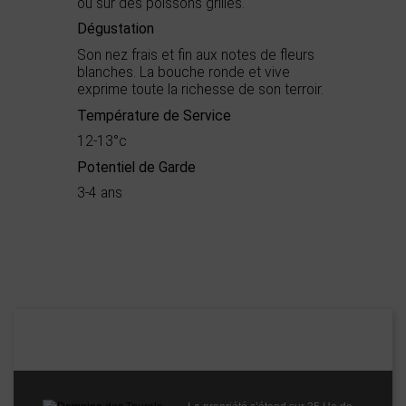
ou sur des poissons grillés.
Dégustation
Son nez frais et fin aux notes de fleurs
blanches. La bouche ronde et vive
exprime toute la richesse de son terroir.
Température de Service
12-13°c
Potentiel de Garde
3-4 ans
Démarche
Haute Valeur
environnementale
Environnementale
Appellation
IGP Oc
Boisé
0
Puissant
1
Domaine des Tourels
Épicé
1
Fruité
3
Degré
14°