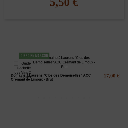
5,50 €
Les clients qui ont acheté ce produit ont
également acheté...
DISPO EN MAGASIN
17,00 €
Domaine J.Laurens "Clos des Demoiselles" AOC
Crémant de Limoux - Brut