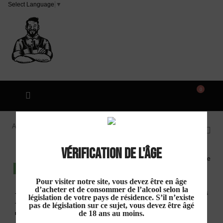
Select Language
▼
0
Accueil
Domaine des Tourels "Viognier" IGP Oc Blanc
2024
Vérification de l'âge
DISPO EN MAGASIN
Pour visiter notre site, vous devez être en âge
d’acheter et de consommer de l’alcool selon la
Domaine des
législation de votre pays de résidence. S’il n’existe
pas de législation sur ce sujet, vous devez être âgé
Tourels "Viognier" IGP Oc
de 18 ans au moins.