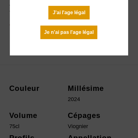
Blanc 2024
J'ai l'age légal
8,00 €
En stock
Je n'ai pas l'age légal
Télécharger la fiche technique
Couleur
Millésime
2024
Volume
Cépages
75cl
Viognier
Profils
Appellation