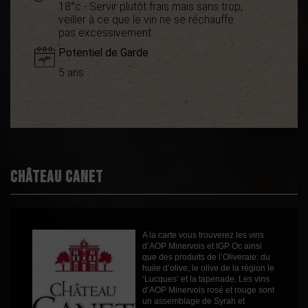
18°c - Servir plutôt frais mais sans trop,
veiller à ce que le vin ne se réchauffe
pas excessivement.
Potentiel de Garde
5 ans
Démarche
Terra vitis
environnementale
Coup de Cœur
oui
Boisé
2
Épicé
1
Château Canet
Fruité
2
Degré
14°
Cépages
Grenache
A la carte vous trouverez les vins
Syrah
d’AOP Minervois et IGP Oc ainsi
Viognier
que des produits de l’Oliveraie: du
Couleur
Rouge
huile d’olive, le olive de la région le
‘Lucques’ et la tapenade. Les vins
Millésime
2022
d’AOP Minervois rosé et rouge sont
un assemblage de Syrah et
Volume
75cl