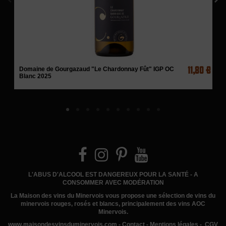
11,80 €
Domaine de Gourgazaud "Le Chardonnay Fût" IGP OC
Blanc 2025
L'ABUS D'ALCOOL EST DANGEREUX POUR LA SANTÉ - A
CONSOMMER AVEC MODÉRATION
La Maison des vins du Minervois
vous propose une sélection de vins du
minervois rouges, rosés et blancs, principalement des vins AOC
Minervois.
www.
maisondesvinsduminervois.com -
Contact
-
Mentions légales
-
CGV