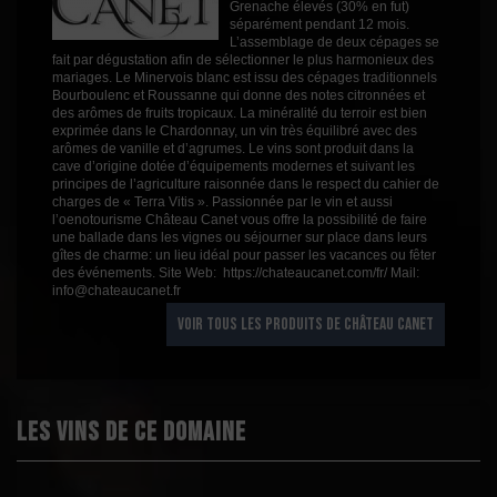
Grenache élevés (30% en fut)
séparément pendant 12 mois.
Rayons
Vin 2021
L’assemblage de deux cépages se
fait par dégustation afin de sélectionner le plus harmonieux des
mariages. Le Minervois blanc est issu des cépages traditionnels
Bourboulenc et Roussanne qui donne des notes citronnées et
des arômes de fruits tropicaux. La minéralité du terroir est bien
exprimée dans le Chardonnay, un vin très équilibré avec des
arômes de vanille et d’agrumes. Le vins sont produit dans la
cave d’origine dotée d’équipements modernes et suivant les
principes de l’agriculture raisonnée dans le respect du cahier de
charges de « Terra Vitis ». Passionnée par le vin et aussi
l’oenotourisme Château Canet vous offre la possibilité de faire
une ballade dans les vignes ou séjourner sur place dans leurs
gîtes de charme: un lieu idéal pour passer les vacances ou fêter
des événements. Site Web: https://chateaucanet.com/fr/ Mail:
info@chateaucanet.fr
VOIR TOUS LES PRODUITS DE CHÂTEAU CANET
Les vins de ce domaine