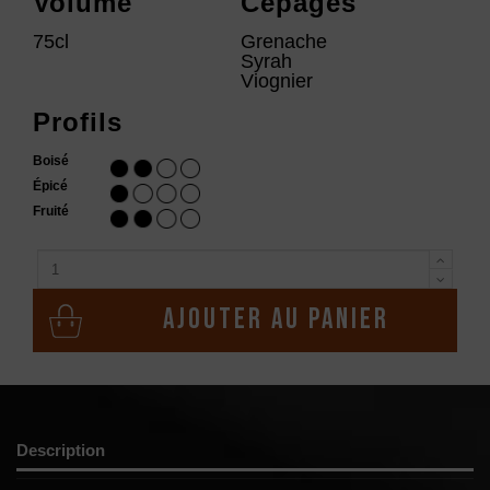
Volume
Cépages
75cl
Grenache
Syrah
Viognier
Profils
Boisé
Épicé
Fruité
Ajouter au panier
Description