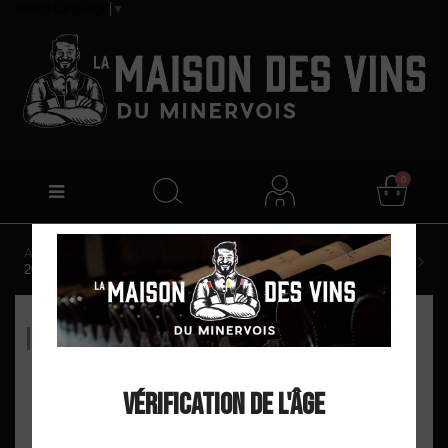
Select Language
▼
0
Accueil
Château Canet "Héritage" AOP Minervois Rouge
2022
DISPO EN MAGASIN
Vérification de l'âge