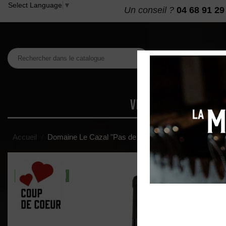
Select Language
▼
Un conseil ?
04 68 91 29
VINS
MAISON DES
Accueil
Domaine Le Cazal "Pas de Zarat" AOP Minervois Ro
DISPO EN MAGASIN