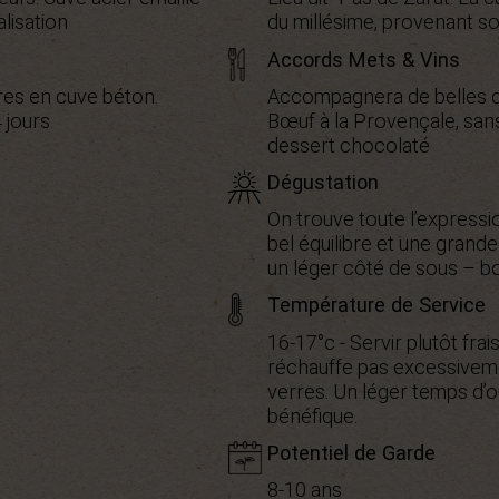
lisation
du millésime, provenant s
Accords Mets & Vins
res en cuve béton.
Accompagnera de belles cha
 jours
Bœuf à la Provençale, sans
dessert chocolaté
Dégustation
On trouve toute l’expressi
bel équilibre et une grande
un léger côté de sous – bo
Température de Service
16-17°c - Servir plutôt frai
réchauffe pas excessiveme
verres. Un léger temps d’o
bénéfique.
Potentiel de Garde
8-10 ans