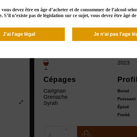
16,00 €
En stock
e, vous devez être en âge d’acheter et de consommer de l’alcool selon 
. S’il n’existe pas de législation sur ce sujet, vous devez être âgé d
J'ai l'age légal
Je n'ai pas l'age lé
Couleur
Mill
2023
Cépages
Profi
Carignan
Boisé
Grenache
Puissant
Syrah
Épicé
Fruité