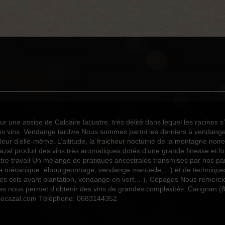
Bio
AOC Minervois
oui
2
3
3
1
r une assise de Calcaire lacustre, très délité dans lequel les racines 
os vins. Vendange tardive Nous sommes parmi les derniers à vendange
14.5
lleur d’elle-même. L’altitude, la fraicheur nocturne de la montagne noi
Carignan
 Cazal produit des vins très aromatiques dotés d’une grande finesse et 
Grenache
Notre travail Un mélange de pratiques ancestrales transmises par nos pa
Syrah
ge mécanique, ébourgeonnage, vendange manuelle,…) et de techniques m
des sols avant plantation, vendange en vert,…). Cépages Nous remercions
Epicé
es nous permet d’obtenir des vins de grandes complexités. Carignan (
o@lecazal.com Téléphone: 0683144352
Rouge
2023