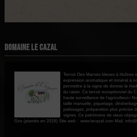
Démarche environnementale
Appellation
Coup de Cœur
Boisé
Domaine le Cazal
Puissant
Épicé
Fruité
Terroir Des Marnes bleues à Huîtres su
expression aromatique et minéral à n
Degré
permettre à la vigne de donner le mei
Cépages
du raisin. Ce terroir exceptionnel du
haute surveillance de l’agriculteur» 
taille manuelle, piquetage, désherba
palissages, préparation plus précise 
Profil
vignes. Ce patrimoine de vieux cépag
Gris (plantés en 2018) Site web : www.lecazal.com Mail: inf
Couleur
Millésime