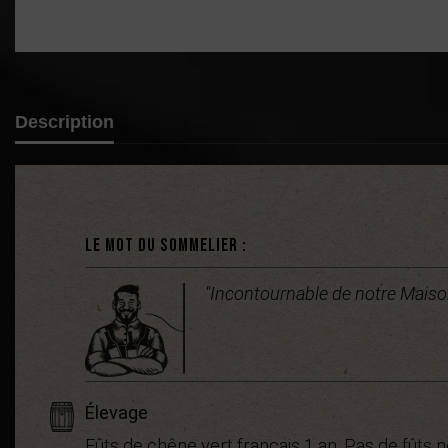
Description
Le mot du sommelier :
"Incontournable de notre Maison 
Élevage
Fûts de chêne vert français 1 an. Pas de fûts n