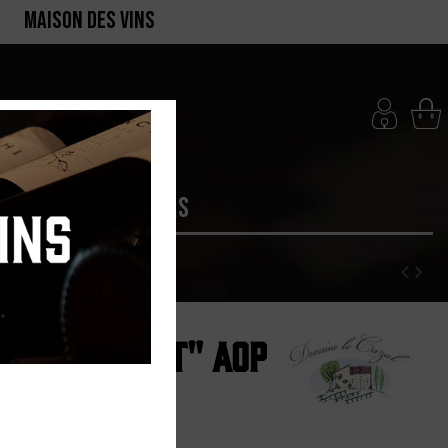
MAISON DES VINS
RTE
PRODUCTEURS
Pas de Zarat" AOP
23