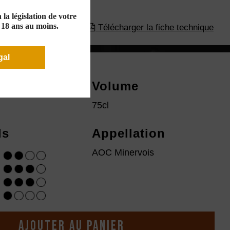
la législation de votre
e 18 ans au moins.
Télécharger la fiche technique
gal
ésime
Volume
75cl
ls
Appellation
AOC Minervois
Ajouter au panier