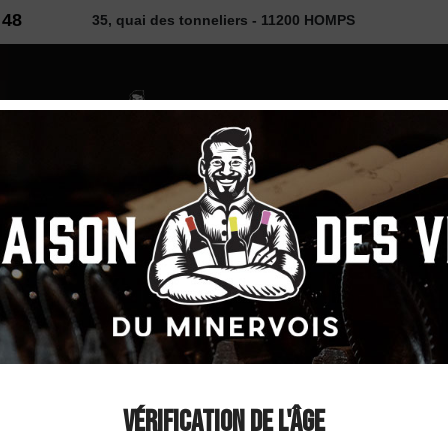
 48
35, quai des tonneliers - 11200 HOMPS
2026
 VINS
SELECTION
COUP DE ❤
DÉCOUVE
uge 2023
Domaine Le Cazal "
Minervois Rouge 20
Vérification de l'âge