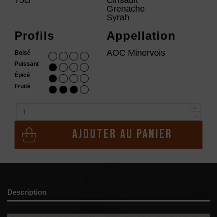
Grenache
Syrah
Profils
Appellation
AOC Minervois
Boisé
Puissant
Épicé
Fruité
Ajouter au panier
Description