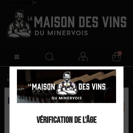
Select Language
▼
0
Accueil
Château d'Agel "Les Bonnes" AOP Minervois
Rosé 2025
EXCLU WEB
Vérification de l'âge