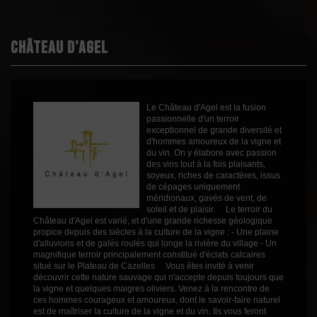
Boisé
0
Puissant
1
Château d'Agel
Épicé
1
Fruité
3
Cépages
Cinsault
Le Château d'Agel est la fusion
Grenache
passionnelle d'un terroir
Syrah
exceptionnel de grande diversité et
Profil
Fruité
d'hommes amoureux de la vigne et
du vin. On y élabore avec passion
Couleur
Rosé
des vins tout à la fois plaisants,
soyeux, riches de caractères, issus
Millésime
2025
de cépages uniquement
méridionaux, gavés de vent, de
Volume
75cl
soleil et de plaisir. Le terroir du
Château d'Agel est varié, et d'une grande richesse géologique
Rayons
Vin 2019
propice depuis des siècles à la culture de la vigne : - Une plaine
Vin 2019
d'alluvions et de galés roulés qui longe la rivière du village - Un
magnifique terroir principalement constitué d'éclats calcaires
situé sur le Plateau de Cazelles Vous êtes invité à venir
découvrir cette nature sauvage qui n'accepte depuis toujours que
la vigne et quelques maigres oliviers. Venez à la rencontre de
ces hommes courageux et amoureux, dont le savoir-faire naturel
est de maîtriser la culture de la vigne et du vin. Ils vous feront