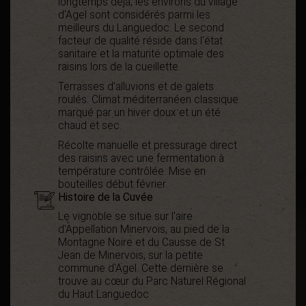
longtemps déjà, les environs du village
d'Agel sont considérés parmi les
meilleurs du Languedoc. Le second
facteur de qualité réside dans l'état
sanitaire et la maturité optimale des
raisins lors de la cueillette.
Terrasses d’alluvions et de galets
roulés.
Climat méditerranéen classique
marqué par un hiver doux et un été
chaud et sec.
Récolte manuelle et pressurage direct
des raisins avec une fermentation à
température contrôlée. Mise en
bouteilles début février.
Histoire de la Cuvée
Le vignoble se situe sur l'aire
d'Appellation Minervois, au pied de la
Montagne Noire et du Causse de St
Jean de Minervois, sur la petite
commune d'Agel. Cette dernière se
trouve au cœur du Parc Naturel Régional
du Haut Languedoc