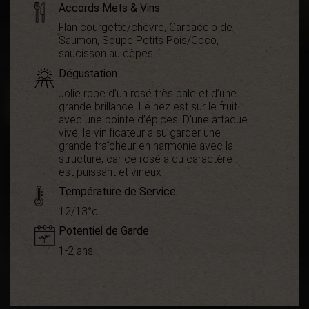
Accords Mets & Vins
Flan courgette/chèvre, Carpaccio de
Saumon, Soupe Petits Pois/Coco,
saucisson au cèpes
Dégustation
Jolie robe d’un rosé très pale et d’une
grande brillance. Le nez est sur le fruit
avec une pointe d’épices. D’une attaque
vive, le vinificateur a su garder une
grande fraîcheur en harmonie avec la
structure, car ce rosé a du caractère : il
est puissant et vineux
Température de Service
12/13°c
Potentiel de Garde
1-2 ans
Démarche
Haute Valeur
environnementale
Environnementale
Appellation
AOC Minervois